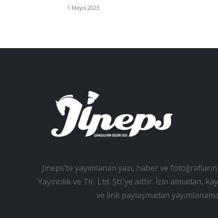
1 Mayıs 2023
Jineps’te yayımlanan yazı, haber ve fotoğrafların 
Yayıncılık ve Tic. Ltd. Şti.’ye aittir. İzin almadan
ve link paylaşmadan yayımlanama