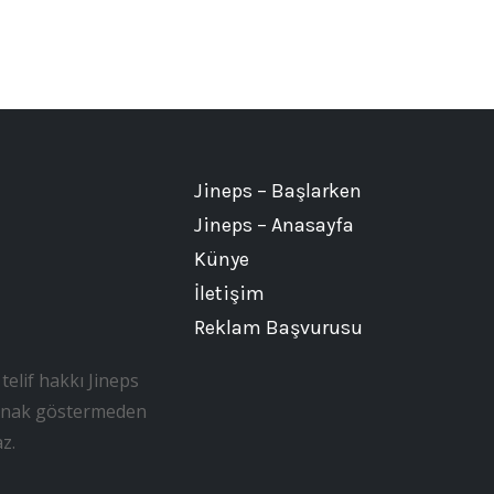
Jineps – Başlarken
Jineps – Anasayfa
Künye
İletişim
Reklam Başvurusu
telif hakkı Jineps
, kaynak göstermeden
z.