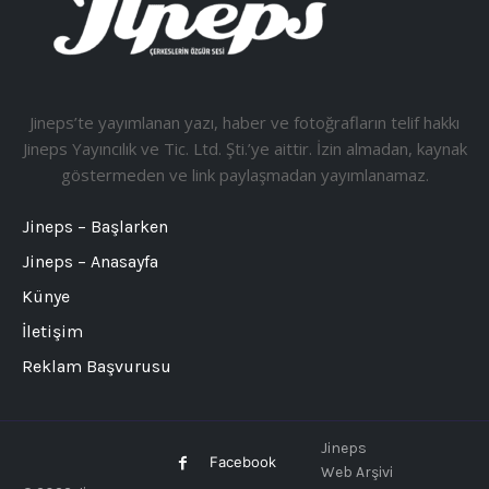
Jineps’te yayımlanan yazı, haber ve fotoğrafların telif hakkı
Jineps Yayıncılık ve Tic. Ltd. Şti.’ye aittir. İzin almadan, kaynak
göstermeden ve link paylaşmadan yayımlanamaz.
Jineps – Başlarken
Jineps – Anasayfa
Künye
İletişim
Reklam Başvurusu
Jineps
Facebook
Web Arşivi