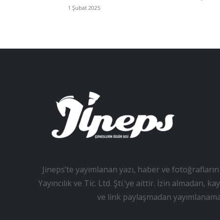
1 Şubat 2025
Jineps’te yayımlanan yazı, haber ve fotoğrafların 
Yayıncılık ve Tic. Ltd. Şti.’ye aittir. İzin almadan
ve link paylaşmadan yayımlanama