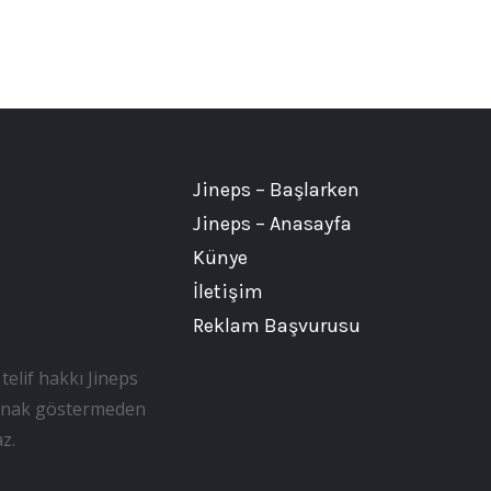
Jineps – Başlarken
Jineps – Anasayfa
Künye
İletişim
Reklam Başvurusu
telif hakkı Jineps
, kaynak göstermeden
z.