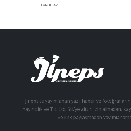
1 Aralık 2021
Jineps’te yayımlanan yazı, haber ve fotoğrafların 
Yayıncılık ve Tic. Ltd. Şti.’ye aittir. İzin almadan
ve link paylaşmadan yayımlanama