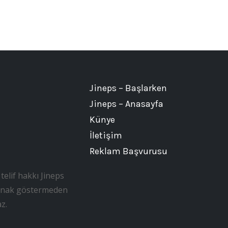
Jineps – Başlarken
Jineps – Anasayfa
Künye
İletişim
Reklam Başvurusu
telif hakkı Jineps
, kaynak göstermeden
z.