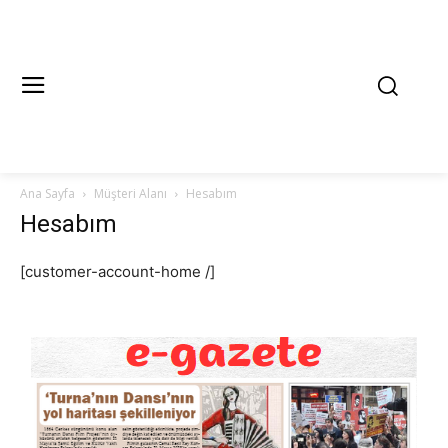
Ana Sayfa
Müşteri Alanı
Hesabım
Hesabım
[customer-account-home /]