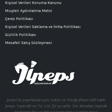
Kişisel Verileri Koruma Kanunu
Müşteri Aydınlatma Metni
Çerez Politikası
Kişisel Verileri Saklama ve İmha Politikası
Gizlilik Politikası
Mesafeli Satış Sözleşmesi
Jineps’te yayımlanan yazı, haber ve fotoğrafların telif hakkı
Jineps Yayıncılık ve Tic. Ltd. Şti.’ye aittir. İzin almadan, kaynak
göstermeden ve link paylaşmadan yayımlanamaz.