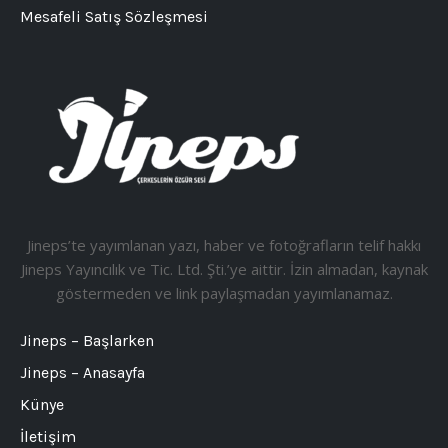
Mesafeli Satış Sözleşmesi
Jineps’te yayımlanan yazı, haber ve fotoğrafların telif hakkı
Jineps Yayıncılık ve Tic. Ltd. Şti.’ye aittir. İzin almadan, kaynak
göstermeden ve link paylaşmadan yayımlanamaz.
Jineps – Başlarken
Jineps – Anasayfa
Künye
İletişim