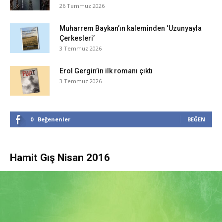
26 Temmuz 2026
Muharrem Baykan’ın kaleminden ‘Uzunyayla
Çerkesleri’
3 Temmuz 2026
Erol Gergin’in ilk romanı çıktı
3 Temmuz 2026
0
Beğenenler
BEĞEN
Hamit Gış Nisan 2016