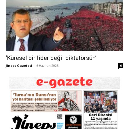
‘Küresel bir lider değil diktatörsün’
Jineps Gazetesi
-
6 Haziran 2025
0