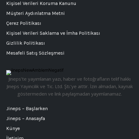
Kişisel Verileri Koruma Kanunu
Müşteri Aydınlatma Metni
Çerez Politikası
Kişisel Verileri Saklama ve İmha Politikası
Gizlilik Politikası
Mesafeli Satış Sözleşmesi
Jineps’te yayımlanan yazı, haber ve fotoğrafların telif hakkı
Jineps Yayıncılık ve Tic. Ltd. Şti.’ye aittir. İzin almadan, kaynak
göstermeden ve link paylaşmadan yayımlanamaz.
Jineps – Başlarken
Jineps – Anasayfa
Künye
İletişim