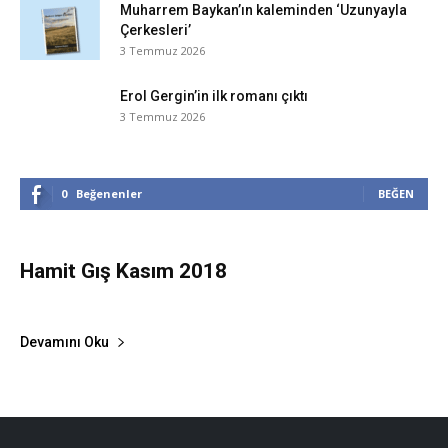
Muharrem Baykan’ın kaleminden ‘Uzunyayla
Çerkesleri’
3 Temmuz 2026
Erol Gergin’in ilk romanı çıktı
3 Temmuz 2026
0
Beğenenler
BEĞEN
Hamit Gış Kasım 2018
Hamit Gış
-
1 Kasım 2018
0
Devamını Oku