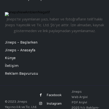
Jineps’te yayımlanan yazı, haber ve fotoğrafların telif hakkı
Jineps Yayıncılık ve Tic. Ltd. Şti.’ye aittir. İzin almadan, kaynak
göstermeden ve link paylaşmadan yayımlanamaz.
Jineps – Başlarken
Jineps – Anasayfa
Künye
İletişim
Reklam Başvurusu
Jineps
Facebook
Web Arşivi
© 2023 Jineps
PDF Arşivi
Instagram
Yayıncılık ve Tic. Ltd.
2025 Yılı Reklam-