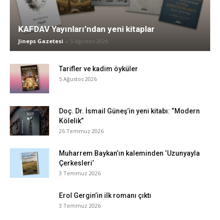
KAFDAV Yayınları’ndan yeni kitaplar
Jineps Gazetesi
-
5 Ağustos 2026
Tarifler ve kadim öyküler
5 Ağustos 2026
Doç. Dr. İsmail Güneş’in yeni kitabı: “Modern
Kölelik”
26 Temmuz 2026
Muharrem Baykan’ın kaleminden ‘Uzunyayla
Çerkesleri’
3 Temmuz 2026
Erol Gergin’in ilk romanı çıktı
3 Temmuz 2026