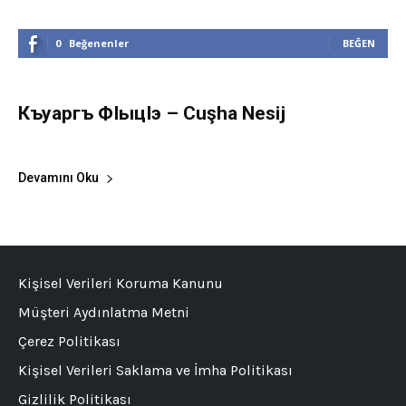
0
Beğenenler
BEĞEN
Къуаргъ ФIыцIэ – Cuşha Nesij
Çuşha Nesij Aydemir
-
1 Haziran 2022
0
Devamını Oku
Kişisel Verileri Koruma Kanunu
Müşteri Aydınlatma Metni
Çerez Politikası
Kişisel Verileri Saklama ve İmha Politikası
Gizlilik Politikası