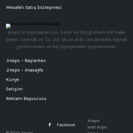
Mesafeli Satış Sözleşmesi
Jineps’te yayımlanan yazı, haber ve fotoğrafların telif hakkı
Jineps Yayıncılık ve Tic. Ltd. Şti.’ye aittir. İzin almadan, kaynak
göstermeden ve link paylaşmadan yayımlanamaz.
Jineps – Başlarken
Jineps – Anasayfa
Künye
İletişim
Reklam Başvurusu
Jineps
Facebook
Web Arşivi
© 2023 Jineps