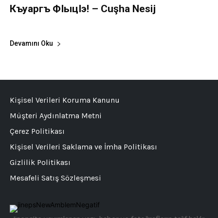
Къуаргъ ФIыцIэ! – Cuşha Nesij
Çuşha Nesij Aydemir
-
1 Ekim 2021
0
Devamını Oku
Kişisel Verileri Koruma Kanunu
Müşteri Aydınlatma Metni
Çerez Politikası
Kişisel Verileri Saklama ve İmha Politikası
Gizlilik Politikası
Mesafeli Satış Sözleşmesi