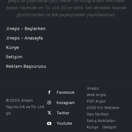
Jineps’te yayımlanan yazı, haber ve fotoğrafların telif hakkı
Jineps Yayıncılık ve Tic. Ltd. Şti.’ye aittir. İzin almadan, kaynak
göstermeden ve link paylaşmadan yayımlanamaz.
Jineps – Başlarken
Jineps – Anasayfa
Künye
İletişim
Reklam Başvurusu
Jineps
Facebook
Web Arşivi
© 2023 Jineps
PDF Arşivi
Instagram
Yayıncılık ve Tic. Ltd.
2025 Yılı Reklam-
Twitter
Şti
İlan Tarifesi
Satış Noktaları
Youtube
Künye
İletişim