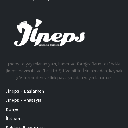
Jineps’te yayımlanan yazı, haber ve fotoğrafların telif hakkı
Jineps Yayıncılık ve Tic. Ltd. Şti.’ye aittir. İzin almadan, kaynak
göstermeden ve link paylaşmadan yayımlanamaz.
Jineps – Başlarken
Jineps – Anasayfa
Künye
İletişim
Reklam Başvurusu