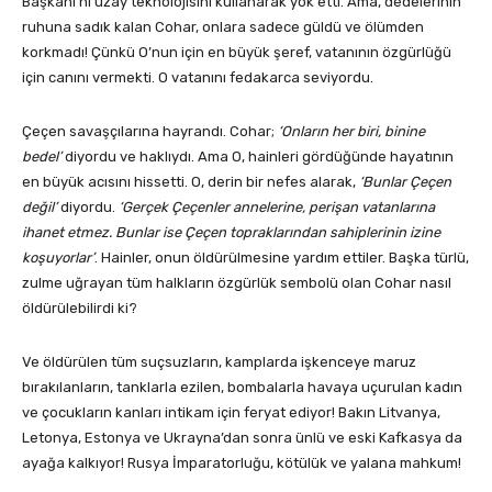
Başkanı’nı uzay teknolojisini kullanarak yok etti. Ama, dedelerinin
ruhuna sadık kalan Cohar, onlara sadece güldü ve ölümden
korkmadı! Çünkü O’nun için en büyük şeref, vatanının özgürlüğü
için canını vermekti. O vatanını fedakarca seviyordu.
Çeçen savaşçılarına hayrandı. Cohar;
‘Onların her biri, binine
bedel’
diyordu ve haklıydı. Ama O, hainleri gördüğünde hayatının
en büyük acısını hissetti. O, derin bir nefes alarak,
‘Bunlar Çeçen
değil’
diyordu.
‘Gerçek Çeçenler annelerine, perişan vatanlarına
ihanet etmez. Bunlar ise Çeçen topraklarından sahiplerinin izine
koşuyorlar’
. Hainler, onun öldürülmesine yardım ettiler. Başka türlü,
zulme uğrayan tüm halkların özgürlük sembolü olan Cohar nasıl
öldürülebilirdi ki?
Ve öldürülen tüm suçsuzların, kamplarda işkenceye maruz
bırakılanların, tanklarla ezilen, bombalarla havaya uçurulan kadın
ve çocukların kanları intikam için feryat ediyor! Bakın Litvanya,
Letonya, Estonya ve Ukrayna’dan sonra ünlü ve eski Kafkasya da
ayağa kalkıyor! Rusya İmparatorluğu, kötülük ve yalana mahkum!