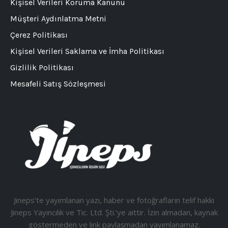
Kişisel Verileri Koruma Kanunu
Müşteri Aydınlatma Metni
Çerez Politikası
Kişisel Verileri Saklama ve İmha Politikası
Gizlilik Politikası
Mesafeli Satış Sözleşmesi
Jineps’te yayımlanan yazı, haber ve fotoğrafların telif hakkı
Jineps Yayıncılık ve Tic. Ltd. Şti.’ye aittir. İzin almadan, kaynak
göstermeden ve link paylaşmadan yayımlanamaz.