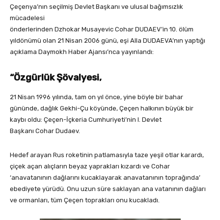
Çeçenya’nın seçilmiş Devlet Başkanı ve ulusal bağımsızlık
mücadelesi
önderlerinden Dzhokar Musayevic Cohar DUDAEV’in 10. ölüm
yıldönümü olan 21 Nisan 2006 günü, eşi Alla DUDAEVA’nın yaptığı
açıklama Daymokh Haber Ajansı’nca yayınlandı:
“Özgürlük Şövalyesi,
21 Nisan 1996 yılında, tam on yıl önce, yine böyle bir bahar
gününde, dağlık Gekhi-Çu köyünde, Çeçen halkının büyük bir
kaybı oldu: Çeçen-İçkeria Cumhuriyeti’nin I. Devlet
Başkanı Cohar Dudaev.
Hedef arayan Rus roketinin patlamasıyla taze yeşil otlar karardı,
çiçek açan alıçların beyaz yaprakları kızardı ve Cohar
‘anavatanının dağlarını kucaklayarak anavatanının toprağında’
ebediyete yürüdü. Onu uzun süre saklayan ana vatanının dağları
ve ormanları, tüm Çeçen toprakları onu kucakladı.