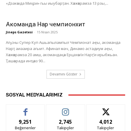
«Дзакәыда Миҳри» гьы иыубарҭан. Хәажәкрамза 13 рзы,...
Акоманда Нарҭ чемпионхит
Jineps Gazetesi
-
15 Nisan 2025
Аҧсны Супер Куп Ашьапылампыл Чемпионат аҿы, акоманда
Нарҭ аиааира агыит. Афинал мач, Динамо астадиум аҿы,
Хәажәкрамза 20 амш, акомандақәа Ерцахәы’и Нарҭ’и ирыбжьан.
Ҭашәарада инҵәаз 90...
Devamını Göster
SOSYAL MEDYALARIMIZ
9,251
2,745
4,012
Beğenenler
Takipçiler
Takipçiler