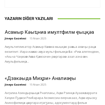
YAZARIN DIĞER YAZILARI
Асҭамыр Кәыҵниа имултфилм ҿыцқәа
Jineps Gazetesi
-
15 Nisan 2025
Амультипликатор Асәамыр Кәыәниа мышқәак раәхьа ахәыҷы рацәа
еизигеит. Иара иаәиәаз аәсуа мультфильмқәа әба: «Риәа алегендеи»,
«Ахьча Чаҳмаәи Аәсәаа Қәамзачи» рәыргараәы азал азна әәын.
Амульфильмқәа...
«Дзакәыда Миҳри» Анҭалиаҿы
Jineps Gazetesi
-
15 Nisan 2025
Анҭалиа Азиндырҩыцәа Рнаплакы, Аҳәса Рзинқәа Ауаажәларратә
Хаҵеи-Ҧҳәыси Реиҟарара Акомиссиа еиҿнакааз, Аҳәса ирызку
Акинофилмқәа цәыргара иҭагӡаны, адокументард фильм