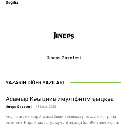
Değiliz
Jineps Gazetesi
YAZARIN DIĞER YAZILARI
Асҭамыр Кәыҵниа имултфилм ҿыцқәа
Jineps Gazetesi
-
15 Nisan 2025
Амультипликатор Асәамыр Кәыәниа мышқәак раәхьа ахәыҷы рацәа
еизигеит. Иара иаәиәаз аәсуа мультфильмқәа әба: «Риәа алегендеи»,