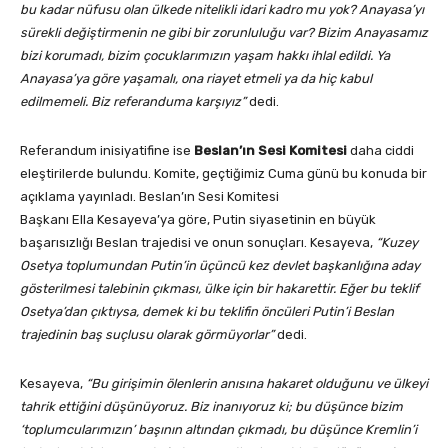
bu kadar nüfusu olan ülkede nitelikli idari kadro mu yok? Anayasa’yı
sürekli değiştirmenin ne gibi bir zorunluluğu var? Bizim Anayasamız
bizi korumadı, bizim çocuklarımızın yaşam hakkı ihlal edildi. Ya
Anayasa’ya göre yaşamalı, ona riayet etmeli ya da hiç kabul
edilmemeli. Biz referanduma karşıyız”
dedi.
Referandum inisiyatifine ise
Beslan’ın Sesi Komitesi
daha ciddi
eleştirilerde bulundu. Komite, geçtiğimiz Cuma günü bu konuda bir
açıklama yayınladı. Beslan’ın Sesi Komitesi
Başkanı Ella Kesayeva’ya göre, Putin siyasetinin en büyük
başarısızlığı Beslan trajedisi ve onun sonuçları. Kesayeva,
“Kuzey
Osetya toplumundan Putin’in üçüncü kez devlet başkanlığına aday
gösterilmesi talebinin çıkması, ülke için bir hakarettir. Eğer bu teklif
Osetya’dan çıktıysa, demek ki bu teklifin öncüleri Putin’i Beslan
trajedinin baş suçlusu olarak görmüyorlar”
dedi.
Kesayeva,
“Bu girişimin ölenlerin anısına hakaret olduğunu ve ülkeyi
tahrik ettiğini düşünüyoruz. Biz inanıyoruz ki; bu düşünce bizim
‘toplumcularımızın’ başının altından çıkmadı, bu düşünce Kremlin’i