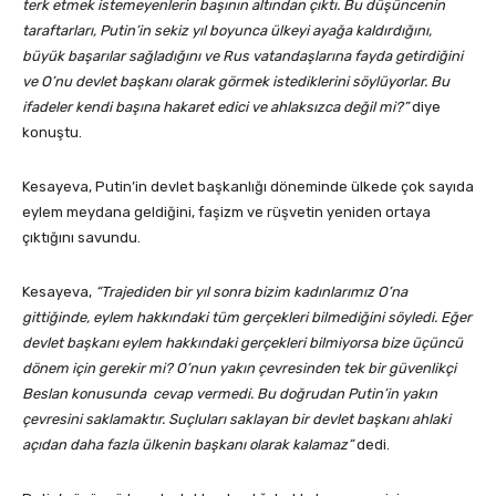
terk etmek istemeyenlerin başının altından çıktı. Bu düşüncenin
taraftarları, Putin’in sekiz yıl boyunca ülkeyi ayağa kaldırdığını,
büyük başarılar sağladığını ve Rus vatandaşlarına fayda getirdiğini
ve O’nu devlet başkanı olarak görmek istediklerini söylüyorlar. Bu
ifadeler kendi başına hakaret edici ve ahlaksızca değil mi?”
diye
konuştu.
Kesayeva, Putin’in devlet başkanlığı döneminde ülkede çok sayıda
eylem meydana geldiğini, faşizm ve rüşvetin yeniden ortaya
çıktığını savundu.
Kesayeva,
“Trajediden bir yıl sonra bizim kadınlarımız O’na
gittiğinde, eylem hakkındaki tüm gerçekleri bilmediğini söyledi. Eğer
devlet başkanı eylem hakkındaki gerçekleri bilmiyorsa bize üçüncü
dönem için gerekir mi? O’nun yakın çevresinden tek bir güvenlikçi
Beslan konusunda cevap vermedi. Bu doğrudan Putin’in yakın
çevresini saklamaktır. Suçluları saklayan bir devlet başkanı ahlaki
açıdan daha fazla ülkenin başkanı olarak kalamaz”
dedi.