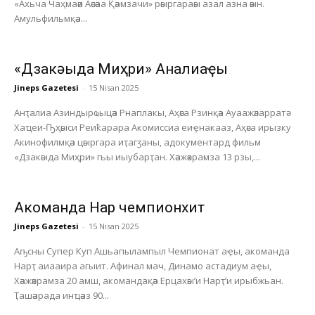
«Ахьча Чаҳмаәи Аәсәаа Қәамзачи» рәыргараәы азал азна әәын.
Амульфильмқәа...
«Дзакәыда Миҳри» Анҭалиаҿы
Jineps Gazetesi
-
15 Nisan 2025
Анҭалиа Азиндырҩыцәа Рнаплакы, Аҳәса Рзинқәа Ауаажәларратә
Хаҵеи-Ҧҳәыси Реиҟарара Акомиссиа еиҿнакааз, Аҳәса ирызку
Акинофилмқәа цәыргара иҭагӡаны, адокументард фильм
«Дзакәыда Миҳри» гьы иыубарҭан. Хәажәкрамза 13 рзы,...
Акоманда Нарҭ чемпионхит
Jineps Gazetesi
-
15 Nisan 2025
Аҧсны Супер Куп Ашьапылампыл Чемпионат аҿы, акоманда
Нарҭ аиааира агыит. Афинал мач, Динамо астадиум аҿы,
Хәажәкрамза 20 амш, акомандақәа Ерцахәы’и Нарҭ’и ирыбжьан.
Ҭашәарада инҵәаз 90...