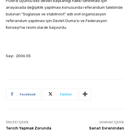
Putin’e üçüncü kez devlet başkanlığı hakkı tanınması için
anayasada değişiklik yapılması konusunda referandum talebinde
bulunan “Soglasiye ve stabilnost” adlı sivil organizasyon
referandum yapılması için Devlet Duma’sı ve Federasyon
Konseyi’ne resmi olarak başvurdu.
Sayı : 2006 05
Facebook
Twitter
ÖNCEKI İÇERIK
SONRAKI İÇERIK
Tercih Yapmak Zorunda
Sanat Evreninden