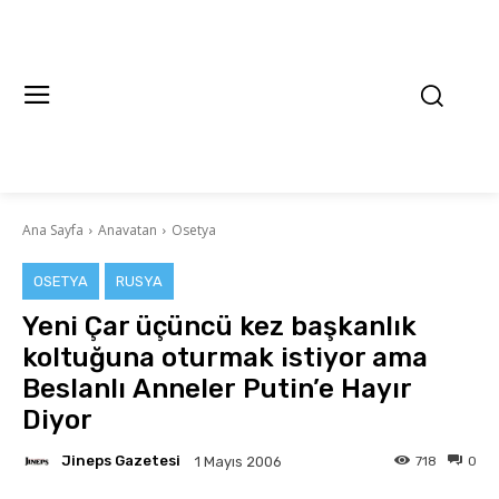
Ana Sayfa
Anavatan
Osetya
OSETYA
RUSYA
Yeni Çar üçüncü kez başkanlık
koltuğuna oturmak istiyor ama
Beslanlı Anneler Putin’e Hayır
Diyor
Jineps Gazetesi
718
0
1 Mayıs 2006