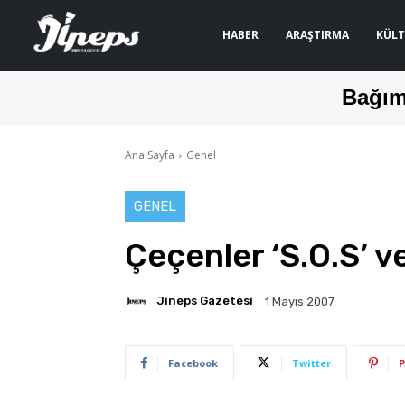
HABER
ARAŞTIRMA
KÜLT
Bağım
Ana Sayfa
Genel
GENEL
Çeçenler ‘S.O.S’ ve
Jineps Gazetesi
1 Mayıs 2007
Facebook
Twitter
P