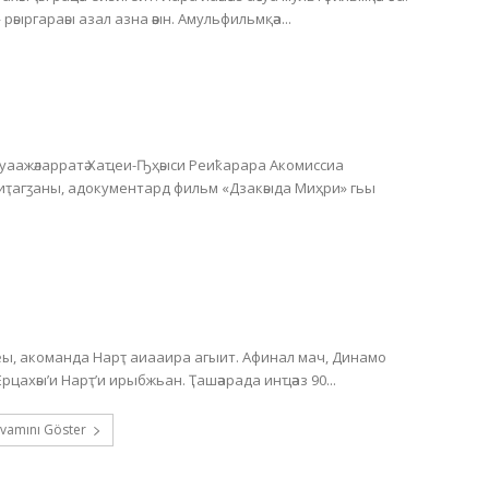
 рәыргараәы азал азна әәын. Амульфильмқәа...
Ауаажәларратә Хаҵеи-Ҧҳәыси Реиҟарара Акомиссиа
 иҭагӡаны, адокументард фильм «Дзакәыда Миҳри» гьы
, акоманда Нарҭ аиааира агыит. Афинал мач, Динамо
астадиум аҿы, Хәажәкрамза 20 амш, акомандақәа Ерцахәы’и Нарҭ’и ирыбжьан. Ҭашәарада инҵәаз 90...
vamını Göster