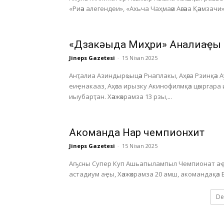
«Риәа алегендеи», «Ахьча Чаҳмаәи Аәсәаа Қәамзачи»
«Дзакәыда Миҳри» Анҭалиаҿы
Jineps Gazetesi
-
15 Nisan 2025
Анҭалиа Азиндырҩыцәа Рнаплакы, Аҳәса Рзинқәа 
еиҿнакааз, Аҳәса ирызку Акинофилмқәа цәыргара
иыубарҭан. Хәажәкрамза 13 рзы,...
Акоманда Нарҭ чемпионхит
Jineps Gazetesi
-
15 Nisan 2025
Аҧсны Супер Куп Ашьапылампыл Чемпионат аҿы
De