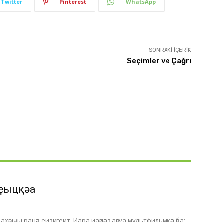
Twitter
Pinterest
WhatsApp
SONRAKI İÇERIK
Seçimler ve Çağrı
ҿыцқәа
хәыҷы рацәа еизигеит. Иара иаәиәаз аәсуа мультфильмқәа әба: