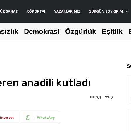
ÜR SANAT
RÖPORTAJ
YAZARLARIMIZ
SÜRGÜN SOYKIRIM
sızlık
Demokrasi
Özgürlük
Eşitlik
S
ren anadili kutladı
701
0
interest
WhatsApp