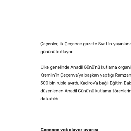
Çeçenler, ilk Çeçence gazete Svet’in yayınlan
gününü kutluyor.
Ülke genelinde Anadil Günü’nü kutlama organ
Kremlin’in Çeçenya’ya başkan yaptığı Ramzan 
500 bin ruble ayırdı. Kadirov’a bağlı Eğitim Ba
düzenlenen Anadil Günü’nü kutlama törenlerine 
da katıldı.
Çeçence yok oluyor uyarısı