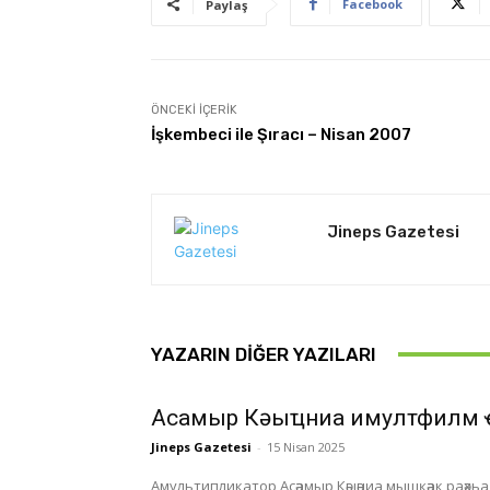
Facebook
Paylaş
ÖNCEKI İÇERIK
İşkembeci ile Şıracı – Nisan 2007
Jineps Gazetesi
YAZARIN DIĞER YAZILARI
Асҭамыр Кәыҵниа имултфилм 
Jineps Gazetesi
-
15 Nisan 2025
Амультипликатор Асәамыр Кәыәниа мышқәак раәхьа а