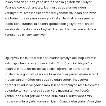
insanlarsa doğrudan yerin üstüne serilmiş şiltelerde uyuyor.
Yakında çok ciddi rahatsızlıklarının baş göstermesinden
korkuyorum. Ama maalesef federal yönetim bu insanların 1992
sonbaharında yaşanan savaşta ihlal edilen haklarının yeniden
iadesi konusundaki taleplerini görmezden geliyor. Yani onlara
kendi evlerine dönme ve kaybettikleri mülklerinin iade edilmesi
konusunda bir şey yapmıyor.”
Ugurçiyev ise mültecilerin sorunlarına şimdiye dek hep kayıtsız
kalındığını belirterek şunları anlattı: “Biz öğrenciler Mayski’de
insanların kötü şartlarda yaşadığını öğrenince bunu kendi
gözlerimizle görmek ve onlara biraz da olsa yardım etmek istedik.
İhtiyaç sahibi mültecilere soba ve odun verdik. İnguşetya
öğrencileri odun ve çadır almak için para topluyor. Ama Mayski’de
bulunduktan sonra orada çadır kurulmasına izin verileceği
konusunda ciddi şekilde endişelerim oldu. Osetya yönetimin
nedense onlara çadır kurmaları için müsaade etmiyorlar. Ama yine