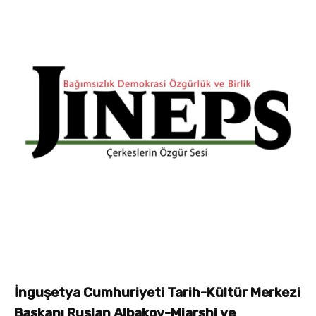
İnguşetya Cumhuriyeti Tarih-Kültür Merkezi
Başkanı Ruslan Albakov-Miarşhi ve