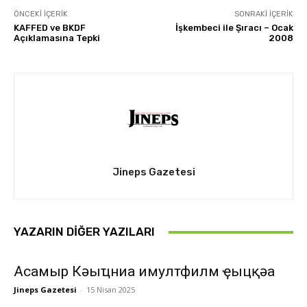
ÖNCEKI İÇERIK
SONRAKI İÇERIK
KAFFED ve BKDF
İşkembeci ile Şıracı – Ocak
Açıklamasına Tepki
2008
Jineps Gazetesi
YAZARIN DIĞER YAZILARI
Асҭамыр Кәыҵниа имултфилм ҿыцқәа
Jineps Gazetesi
-
15 Nisan 2025