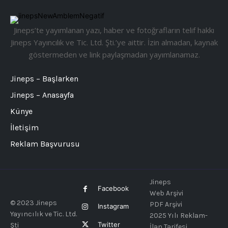
Jineps’te yayımlanan yazı, haber ve fotoğrafların telif hakkı
Jineps Yayıncılık ve Tic. Ltd. Şti.’ye aittir. İzin almadan, kaynak
göstermeden ve link paylaşmadan yayımlanamaz.
Jineps – Başlarken
Jineps – Anasayfa
Künye
İletişim
Reklam Başvurusu
Jineps
Facebook
Web Arşivi
© 2023 Jineps
PDF Arşivi
Instagram
Yayıncılık ve Tic. Ltd.
2025 Yılı Reklam-
Twitter
Şti
İlan Tarifesi