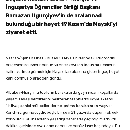
İnguşetya Öğrenciler Birliği Başkanı
Ramazan Ugurçiyev’in de aralarınad
bulunduğu bir heyet 19 Kasım’da Mayski’yi
ziyaret etti.
Nazran/Ajans Kafkas – Kuzey Osetya sınırlarındaki Prigorodni
bölgesindeki evlerinden 15 yıl önce kovulan İnguş mültecilerin
halini yerinde görmek için Mayski kasabasına giden İnguş heyeti
kanı donmuş olarak geri göndü.
Albakov-Miarşi mültecilerin barakalarda gayri insani koşullarda
yaşam savaşı verdiklerini belirterek tespitlerini şöyle aktardı:
“İhtiyaç sahibi mülteciler derme-çatma barakalarda yaşıyor.
Kendimiz görmeseydik böyle bir şeyi 21. yüzyılda düşünmek çok
zor olurdu. Bu insanların yaşadığı barakada geçirdiğimiz 15-20
dakika içerisinde ayaklarım dondu ve henüz kışın başındayız. Bu