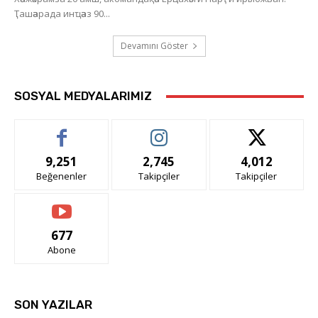
Ҭашәарада инҵәаз 90...
Devamını Göster
SOSYAL MEDYALARIMIZ
9,251
2,745
4,012
Beğenenler
Takipçiler
Takipçiler
677
Abone
SON YAZILAR