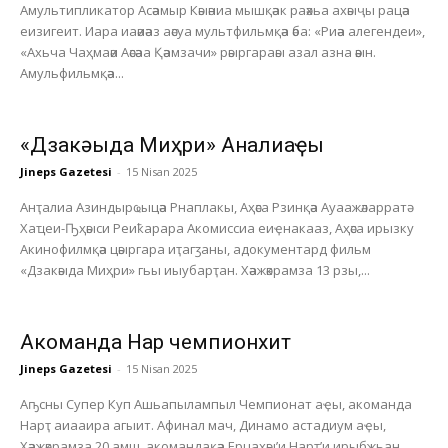
Амультипликатор Асәамыр Кәыәниа мышқәак раәхьа ахәыҷы рацәа
еизигеит. Иара иаәиәаз аәсуа мультфильмқәа әба: «Риәа алегендеи»,
«Ахьча Чаҳмаәи Аәсәаа Қәамзачи» рәыргараәы азал азна әәын.
Амульфильмқәа...
«Дзакәыда Миҳри» Анҭалиаҿы
Jineps Gazetesi
-
15 Nisan 2025
Анҭалиа Азиндырҩыцәа Рнаплакы, Аҳәса Рзинқәа Ауаажәларратә
Хаҵеи-Ҧҳәыси Реиҟарара Акомиссиа еиҿнакааз, Аҳәса ирызку
Акинофилмқәа цәыргара иҭагӡаны, адокументард фильм
«Дзакәыда Миҳри» гьы иыубарҭан. Хәажәкрамза 13 рзы,...
Акоманда Нарҭ чемпионхит
Jineps Gazetesi
-
15 Nisan 2025
Аҧсны Супер Куп Ашьапылампыл Чемпионат аҿы, акоманда
Нарҭ аиааира агыит. Афинал мач, Динамо астадиум аҿы,
Хәажәкрамза 20 амш, акомандақәа Ерцахәы’и Нарҭ’и ирыбжьан.