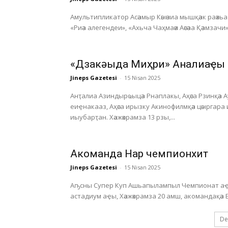
Амультипликатор Асәамыр Кәыәниа мышқәак раәхьа а
«Риәа алегендеи», «Ахьча Чаҳмаәи Аәсәаа Қәамзачи»
«Дзакәыда Миҳри» Анҭалиаҿы
Jineps Gazetesi
-
15 Nisan 2025
Анҭалиа Азиндырҩыцәа Рнаплакы, Аҳәса Рзинқәа 
еиҿнакааз, Аҳәса ирызку Акинофилмқәа цәыргара
иыубарҭан. Хәажәкрамза 13 рзы,...
Акоманда Нарҭ чемпионхит
Jineps Gazetesi
-
15 Nisan 2025
Аҧсны Супер Куп Ашьапылампыл Чемпионат аҿы
De