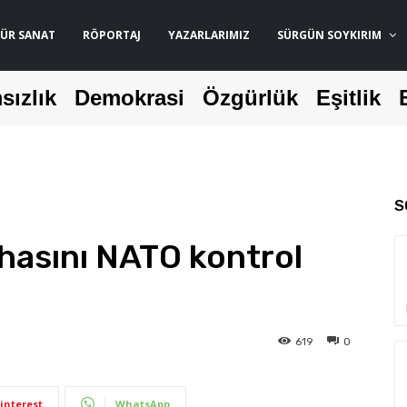
ÜR SANAT
RÖPORTAJ
YAZARLARIMIZ
SÜRGÜN SOYKIRIM
sızlık
Demokrasi
Özgürlük
Eşitlik
S
hasını NATO kontrol
619
0
interest
WhatsApp