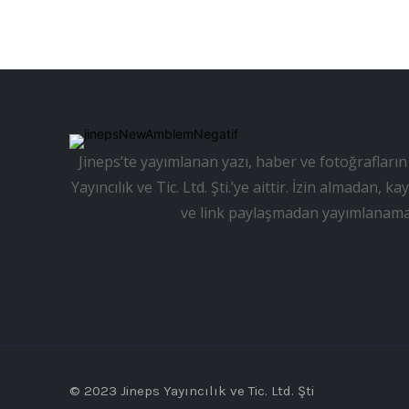
Jineps’te yayımlanan yazı, haber ve fotoğrafların 
Yayıncılık ve Tic. Ltd. Şti.’ye aittir. İzin almadan
ve link paylaşmadan yayımlanama
© 2023 Jineps Yayıncılık ve Tic. Ltd. Şti