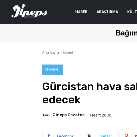
HABER
ARAŞTIRMA
KÜLT
Bağım
Ana Sayfa
Genel
GENEL
Gürcistan hava sa
edecek
Jineps Gazetesi
1 Mart 2008
Facebook
Twitter
P