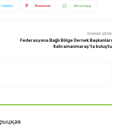
Twitter
Pinterest
WhatsApp
SONRAKI İÇERIK
Federasyona Bağlı Bölge Dernek Başkanları
Kahramanmaraş’ta buluştu
ҿыцқәа