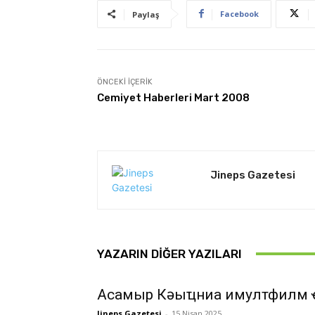
Facebook
Paylaş
ÖNCEKI İÇERIK
Cemiyet Haberleri Mart 2008
Jineps Gazetesi
YAZARIN DIĞER YAZILARI
Асҭамыр Кәыҵниа имултфилм 
Jineps Gazetesi
-
15 Nisan 2025