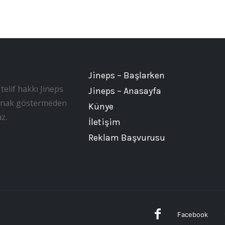
Jineps – Başlarken
telif hakkı Jineps
Jineps – Anasayfa
, kaynak göstermeden
Künye
z.
İletişim
Reklam Başvurusu
Facebook