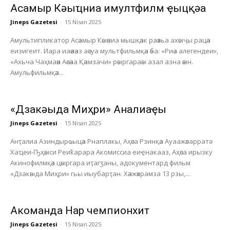
Асҭамыр Кәыҵниа имултфилм ҿыцқәа
Jineps Gazetesi
-
15 Nisan 2025
Амультипликатор Асәамыр Кәыәниа мышқәак раәхьа ахәыҷы рацәа
еизигеит. Иара иаәиәаз аәсуа мультфильмқәа әба: «Риәа алегендеи»,
«Ахьча Чаҳмаәи Аәсәаа Қәамзачи» рәыргараәы азал азна әәын.
Амульфильмқәа...
«Дзакәыда Миҳри» Анҭалиаҿы
Jineps Gazetesi
-
15 Nisan 2025
Анҭалиа Азиндырҩыцәа Рнаплакы, Аҳәса Рзинқәа Ауаажәларратә
Хаҵеи-Ҧҳәыси Реиҟарара Акомиссиа еиҿнакааз, Аҳәса ирызку
Акинофилмқәа цәыргара иҭагӡаны, адокументард фильм
«Дзакәыда Миҳри» гьы иыубарҭан. Хәажәкрамза 13 рзы,...
Акоманда Нарҭ чемпионхит
Jineps Gazetesi
-
15 Nisan 2025