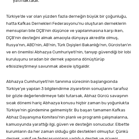
yatmaktadır.
Türkiye’de var olan yüzden fazla derneğin büyük bir çoğunluğu,
hatta Kafkas Dernekleri Federasyonu’nu oluşturan derneklerin
mensupları bile DÇB’nin düşünce ve yapılanmasına karşı iken,
DÇB’nin desteğini almak amacıyla dünyaya akredite olmuş,
Rusya’nın, ABD’nin, AB’nin, Türk Dışişleri Bakanlığı’nın, Gürcistan’ın
ve en önemlisi Abhazya Cumhuriyeti’nin, tanıyıp güvendiği bir lobi
kuruluşunu sıradan bir dernek yapısına dönüştürüp
etkisizleştirmeyi savunmak abesle iştigaldir.
Abhazya Cumhuriyeti’nin tanınma sürecinin başlangıcında
Türkiye’ye yapılan 3 bilgilendirme ziyaretinin sonuçlarını tarafsız
bir gözle değerlendirmeye tabi tutarsak, Abhaz Gürcü savaşının
sıcak dönemi hariç Abhazya konusu hiçbir zaman bu yoğunlukta
Türkiye’nin gündemine gelmemiştir. Bu başarı tamamen Kafkas
Abhaz Dayanışma Komitesi’nin planlı ve programlı çalışmalarına,
kamuoyunda yarattığı ilgi, güven ve desteğin sonucudur. Elbette
kurumların da her zaman olduğu gibi destekleri olmuştur. Çünkü
dernek, vakıf ve federasyonların varlığı o destek ve güveni