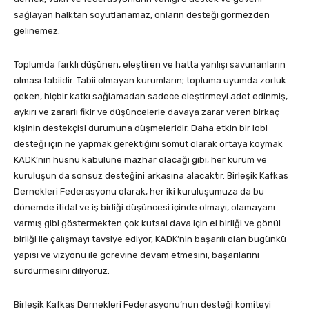
sağlayan halktan soyutlanamaz, onların desteği görmezden
gelinemez.
Toplumda farklı düşünen, eleştiren ve hatta yanlışı savunanların
olması tabiidir. Tabii olmayan kurumların; topluma uyumda zorluk
çeken, hiçbir katkı sağlamadan sadece eleştirmeyi adet edinmiş,
aykırı ve zararlı fikir ve düşüncelerle davaya zarar veren birkaç
kişinin destekçisi durumuna düşmeleridir. Daha etkin bir lobi
desteği için ne yapmak gerektiğini somut olarak ortaya koymak
KADK’nin hüsnü kabulüne mazhar olacağı gibi, her kurum ve
kuruluşun da sonsuz desteğini arkasına alacaktır. Birleşik Kafkas
Dernekleri Federasyonu olarak, her iki kuruluşumuza da bu
dönemde itidal ve iş birliği düşüncesi içinde olmayı, olamayanı
varmış gibi göstermekten çok kutsal dava için el birliği ve gönül
birliği ile çalışmayı tavsiye ediyor, KADK’nin başarılı olan bugünkü
yapısı ve vizyonu ile görevine devam etmesini, başarılarını
sürdürmesini diliyoruz.
Birleşik Kafkas Dernekleri Federasyonu’nun desteği komiteyi