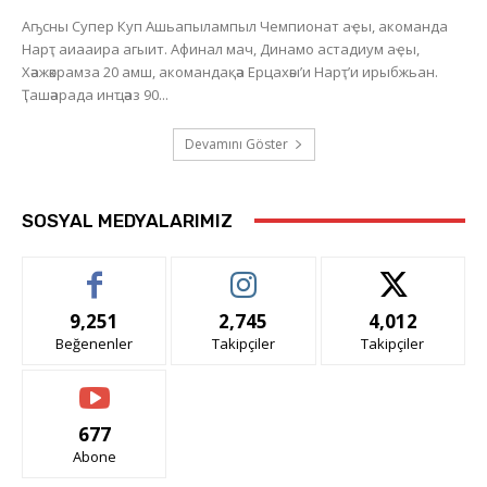
Аҧсны Супер Куп Ашьапылампыл Чемпионат аҿы, акоманда
Нарҭ аиааира агыит. Афинал мач, Динамо астадиум аҿы,
Хәажәкрамза 20 амш, акомандақәа Ерцахәы’и Нарҭ’и ирыбжьан.
Ҭашәарада инҵәаз 90...
Devamını Göster
SOSYAL MEDYALARIMIZ
9,251
2,745
4,012
Beğenenler
Takipçiler
Takipçiler
677
Abone