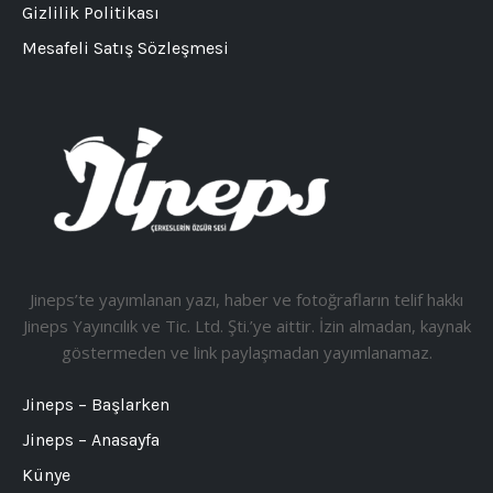
Gizlilik Politikası
Mesafeli Satış Sözleşmesi
Jineps’te yayımlanan yazı, haber ve fotoğrafların telif hakkı
Jineps Yayıncılık ve Tic. Ltd. Şti.’ye aittir. İzin almadan, kaynak
göstermeden ve link paylaşmadan yayımlanamaz.
Jineps – Başlarken
Jineps – Anasayfa
Künye