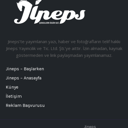
Jineps’te yayımlanan yazı, haber ve fotoğrafların telif hakkı
Jineps Yayıncılık ve Tic. Ltd. Şti.’ye aittir. İzin almadan, kaynak
göstermeden ve link paylaşmadan yayımlanamaz.
Jineps – Başlarken
Jineps – Anasayfa
Künye
İletişim
Reklam Başvurusu
Jineps