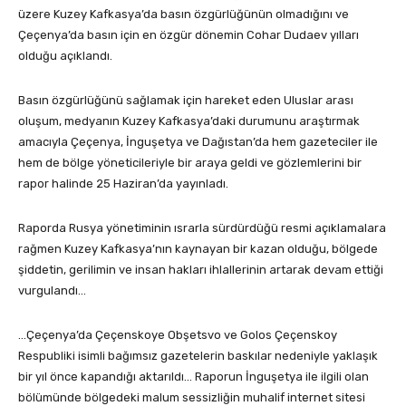
üzere Kuzey Kafkasya’da basın özgürlüğünün olmadığını ve
Çeçenya’da basın için en özgür dönemin Cohar Dudaev yılları
olduğu açıklandı.
Basın özgürlüğünü sağlamak için hareket eden Uluslar arası
oluşum, medyanın Kuzey Kafkasya’daki durumunu araştırmak
amacıyla Çeçenya, İnguşetya ve Dağıstan’da hem gazeteciler ile
hem de bölge yöneticileriyle bir araya geldi ve gözlemlerini bir
rapor halinde 25 Haziran’da yayınladı.
Raporda Rusya yönetiminin ısrarla sürdürdüğü resmi açıklamalara
rağmen Kuzey Kafkasya’nın kaynayan bir kazan olduğu, bölgede
şiddetin, gerilimin ve insan hakları ihlallerinin artarak devam ettiği
vurgulandı…
…Çeçenya’da Çeçenskoye Obşetsvo ve Golos Çeçenskoy
Respubliki isimli bağımsız gazetelerin baskılar nedeniyle yaklaşık
bir yıl önce kapandığı aktarıldı… Raporun İnguşetya ile ilgili olan
bölümünde bölgedeki malum sessizliğin muhalif internet sitesi