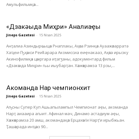
Амульфильмқәа...
«Дзакәыда Миҳри» Анҭалиаҿы
Jineps Gazetesi
-
15 Nisan 2025
Анҭалиа Азиндырҩыцәа Рнаплакы, Аҳәса Рзинқәа Ауаажәларратә
Хаҵеи-Ҧҳәыси Реиҟарара Акомиссиа еиҿнакааз, Аҳәса ирызку
Акинофилмқәа цәыргара иҭагӡаны, адокументард фильм
«Дзакәыда Миҳри» гьы иыубарҭан. Хәажәкрамза 13 рзы,...
Акоманда Нарҭ чемпионхит
Jineps Gazetesi
-
15 Nisan 2025
Аҧсны Супер Куп Ашьапылампыл Чемпионат аҿы, акоманда
Нарҭ аиааира агыит. Афинал мач, Динамо астадиум аҿы,
Хәажәкрамза 20 амш, акомандақәа Ерцахәы’и Нарҭ’и ирыбжьан.
Ҭашәарада инҵәаз 90...