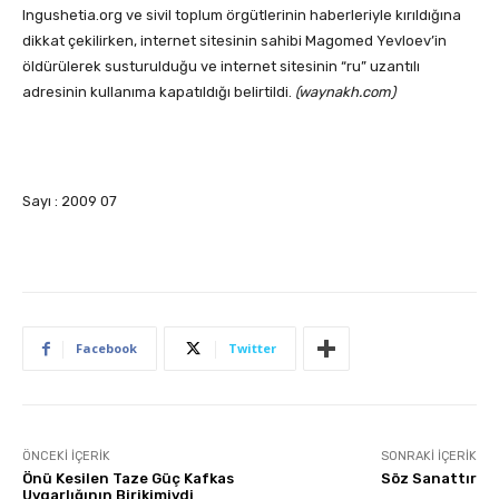
Ingushetia.org ve sivil toplum örgütlerinin haberleriyle kırıldığına
dikkat çekilirken, internet sitesinin sahibi Magomed Yevloev’in
öldürülerek susturulduğu ve internet sitesinin “ru” uzantılı
adresinin kullanıma kapatıldığı belirtildi.
(waynakh.com)
Sayı : 2009 07
Facebook
Twitter
ÖNCEKI İÇERIK
SONRAKI İÇERIK
Önü Kesilen Taze Güç Kafkas
Söz Sanattır
Uygarlığının Birikimiydi