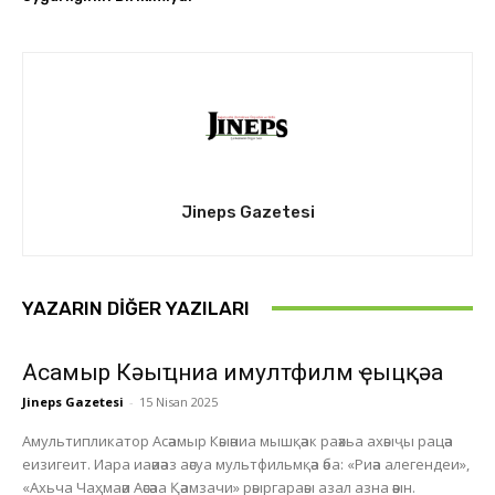
Jineps Gazetesi
YAZARIN DIĞER YAZILARI
Асҭамыр Кәыҵниа имултфилм ҿыцқәа
Jineps Gazetesi
-
15 Nisan 2025
Амультипликатор Асәамыр Кәыәниа мышқәак раәхьа ахәыҷы рацәа
еизигеит. Иара иаәиәаз аәсуа мультфильмқәа әба: «Риәа алегендеи»,
«Ахьча Чаҳмаәи Аәсәаа Қәамзачи» рәыргараәы азал азна әәын.