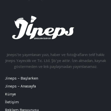
Jineps’te yayımlanan yazı, haber ve fotoğrafların telif hakkı
Jineps Yayıncılık ve Tic. Ltd. Şti.’ye aittir. İzin almadan, kaynak
göstermeden ve link paylaşmadan yayımlanamaz.
Jineps – Başlarken
Jineps – Anasayfa
Künye
İletişim
Reklam Başvurusu