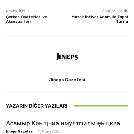
ÖNCEKI İÇERIK
SONRAKI İÇERIK
Çerkes Kıyafetleri ve
Masal: İhtiyar Adam ile Topal
Aksesuarları
Turna
Jineps Gazetesi
YAZARIN DIĞER YAZILARI
Асҭамыр Кәыҵниа имултфилм ҿыцқәа
Jineps Gazetesi
-
15 Nisan 2025