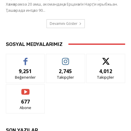
Хәажәкрамза 20 амш, акомандақәа Ерцахәы’и Нарҭ’и ирыбжьан.
Ҭашәарада инҵәаз 90...
Devamını Göster
SOSYAL MEDYALARIMIZ
9,251
2,745
4,012
Beğenenler
Takipçiler
Takipçiler
677
Abone
SON YAZILAR