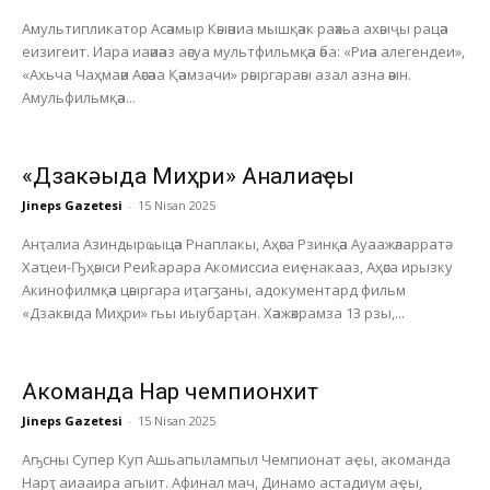
Амультипликатор Асәамыр Кәыәниа мышқәак раәхьа ахәыҷы рацәа
еизигеит. Иара иаәиәаз аәсуа мультфильмқәа әба: «Риәа алегендеи»,
«Ахьча Чаҳмаәи Аәсәаа Қәамзачи» рәыргараәы азал азна әәын.
Амульфильмқәа...
«Дзакәыда Миҳри» Анҭалиаҿы
Jineps Gazetesi
-
15 Nisan 2025
Анҭалиа Азиндырҩыцәа Рнаплакы, Аҳәса Рзинқәа Ауаажәларратә
Хаҵеи-Ҧҳәыси Реиҟарара Акомиссиа еиҿнакааз, Аҳәса ирызку
Акинофилмқәа цәыргара иҭагӡаны, адокументард фильм
«Дзакәыда Миҳри» гьы иыубарҭан. Хәажәкрамза 13 рзы,...
Акоманда Нарҭ чемпионхит
Jineps Gazetesi
-
15 Nisan 2025
Аҧсны Супер Куп Ашьапылампыл Чемпионат аҿы, акоманда
Нарҭ аиааира агыит. Афинал мач, Динамо астадиум аҿы,