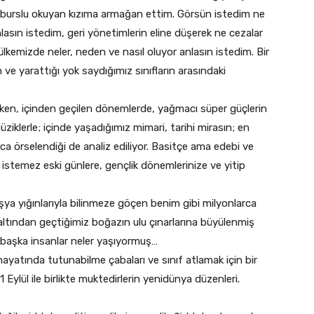
am burslu okuyan kızıma armağan ettim. Görsün istedim ne
lasın istedim, geri yönetimlerin eline düşerek ne cezalar
ülkemizde neler, neden ve nasıl oluyor anlasın istedim. Bir
 ve yarattığı yok saydığımız sınıfların arasındaki
lırken, içinden geçilen dönemlerde, yağmacı süper güçlerin
üziklerle; içinde yaşadığımız mimari, tarihi mirasın; en
ca örselendiği de analiz ediliyor. Basitçe ama edebi ve
istemez eski günlere, gençlik dönemlerinize ve yitip
ya yığınlarıyla bilinmeze göçen benim gibi milyonlarca
ltından geçtiğimiz boğazın ulu çınarlarına büyülenmiş
başka insanlar neler yaşıyormuş…
iş hayatında tutunabilme çabaları ve sınıf atlamak için bir
1 Eylül ile birlikte muktedirlerin yenidünya düzenleri.