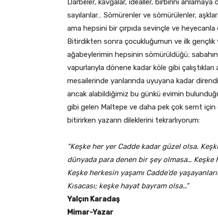
Darbeler, kavgalar, idealler, birbirini anlamaya
sayılanlar… Sömürenler ve sömürülenler, aşklar 
ama hepsini bir çırpıda sevinçle ve heyecanla o
Bitirdikten sonra çocukluğumun ve ilk gençlik y
ağabeylerimin hepsinin sömürüldüğü; sabahın ka
vapurlarıyla dönene kadar köle gibi çalıştıkları
mesailerinde yanlarında uyuyana kadar dirend
ancak alabildiğimiz bu günkü evimin bulunduğ
gibi gelen Maltepe ve daha pek çok semt için d
bitirirken yazarın dileklerini tekrarlıyorum:
“Keşke her yer Cadde kadar güzel olsa. Keş
dünyada para denen bir şey olmasa… Keşke h
Keşke herkesin yaşamı Cadde’de yaşayanlarınk
Kısacası; keşke hayat bayram olsa…”
Yalçın Karadaş
Mimar-Yazar