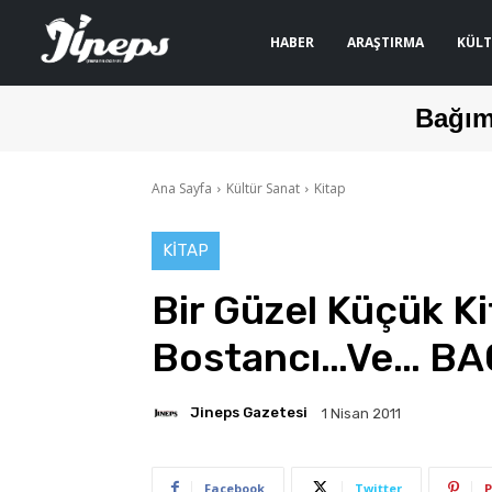
HABER
ARAŞTIRMA
KÜLT
Bağım
Ana Sayfa
Kültür Sanat
Kitap
KITAP
Bir Güzel Küçük Ki
Bostancı…Ve… B
Jineps Gazetesi
1 Nisan 2011
Facebook
Twitter
P