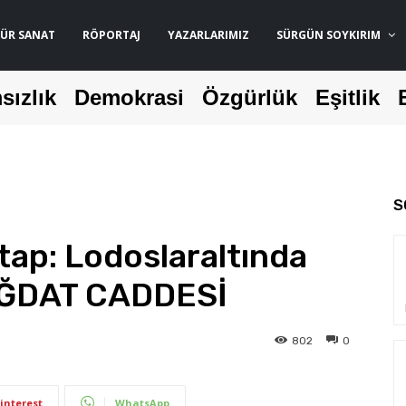
ÜR SANAT
RÖPORTAJ
YAZARLARIMIZ
SÜRGÜN SOYKIRIM
sızlık
Demokrasi
Özgürlük
Eşitlik
S
tap: Lodoslaraltında
AĞDAT CADDESİ
802
0
interest
WhatsApp