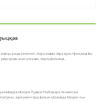
ҿыцқәа
хәыҷы рацәа еизигеит. Иара иаәиәаз аәсуа мультфильмқәа әба:
 рәыргараәы азал азна әәын. Амульфильмқәа...
Ауаажәларратә Хаҵеи-Ҧҳәыси Реиҟарара Акомиссиа
 иҭагӡаны, адокументард фильм «Дзакәыда Миҳри» гьы