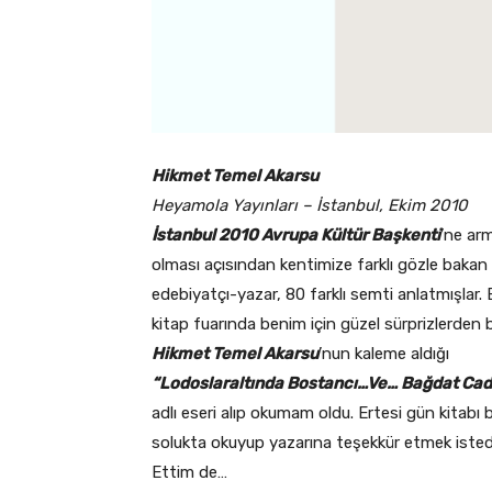
Hikmet Temel Akarsu
Heyamola Yayınları – İstanbul, Ekim 2010
İstanbul 2010 Avrupa Kültür Başkenti
’ne ar
olması açısından kentimize farklı gözle bakan
edebiyatçı-yazar, 80 farklı semti anlatmışlar. B
kitap fuarında benim için güzel sürprizlerden b
Hikmet Temel Akarsu
’nun kaleme aldığı
“Lodoslaraltında Bostancı…Ve… Bağdat Cad
adlı eseri alıp okumam oldu. Ertesi gün kitabı b
solukta okuyup yazarına teşekkür etmek isted
Ettim de…