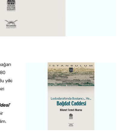
mağan
 80
u yılki
iri
desi
”
ir
im.