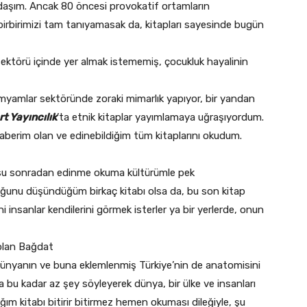
adaşım. Ancak 80 öncesi provokatif ortamların
birbirimizi tam tanıyamasak da, kitapları sayesinde bugün
sektörü içinde yer almak istememiş, çocukluk hayalinin
myamlar sektöründe zoraki mimarlık yapıyor, bir yandan
t Yayıncılık
’ta etnik kitaplar yayımlamaya uğraşıyordum.
berim olan ve edinebildiğim tüm kitaplarını okudum.
u sonradan edinme okuma kültürümle pek
uğunu düşündüğüm birkaç kitabı olsa da, bu son kitap
i insanlar kendilerini görmek isterler ya bir yerlerde, onun
 olan Bağdat
dünyanın ve buna eklemlenmiş Türkiye’nin de anatomisini
a bu kadar az şey söyleyerek dünya, bir ülke ve insanları
ığım kitabı bitirir bitirmez hemen okuması dileğiyle, şu