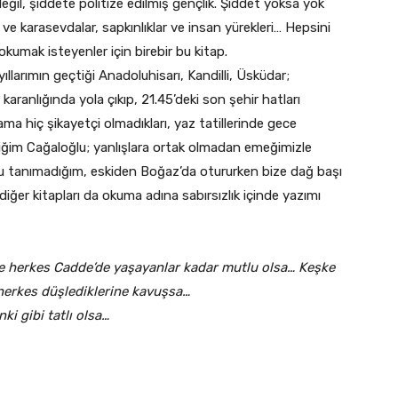
 değil, şiddete politize edilmiş gençlik. Şiddet yoksa yok
ve karasevdalar, sapkınlıklar ve insan yürekleri… Hepsini
kumak isteyenler için birebir bu kitap.
ıllarımın geçtiği Anadoluhisarı, Kandilli, Üsküdar;
ranlığında yola çıkıp, 21.45’deki son şehir hatları
 ama hiç şikayetçi olmadıkları, yaz tatillerinde gece
iğim Cağaloğlu; yanlışlara ortak olmadan emeğimizle
u tanımadığım, eskiden Boğaz’da otururken bize dağ başı
iğer kitapları da okuma adına sabırsızlık içinde yazımı
ke herkes Cadde’de yaşayanlar kadar mutlu olsa… Keşke
erkes düşlediklerine kavuşsa…
i gibi tatlı olsa…