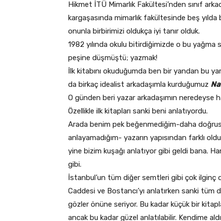
Hikmet İTÜ Mimarlık Fakültesi’nden sınıf ark
kargaşasında mimarlık fakültesinde beş yılda 
onunla birbirimizi oldukça iyi tanır olduk.
1982 yılında okulu bitirdiğimizde o bu yağma 
peşine düşmüştü; yazmak!
İlk kitabını okuduğumda ben bir yandan bu ya
da birkaç idealist arkadaşımla kurduğumuz
Nar
O günden beri yazar arkadaşımın neredeyse ha
Özellikle ilk kitapları sanki beni anlatıyordu.
Arada benim pek beğenmediğim-daha doğrus
anlayamadığım- yazarın yapısından farklı old
yine bizim kuşağı anlatıyor gibi geldi bana. Han
gibi.
İstanbul’un tüm diğer semtleri gibi çok ilginç
Caddesi ve Bostancı’yı anlatırken sanki tüm 
gözler önüne seriyor. Bu kadar küçük bir kitapl
ancak bu kadar güzel anlatılabilir. Kendime ald