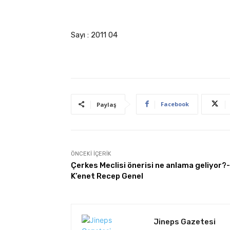
Sayı : 2011 04
Facebook
Paylaş
ÖNCEKI İÇERIK
Çerkes Meclisi önerisi ne anlama geliyor?-
K’enet Recep Genel
Jineps Gazetesi