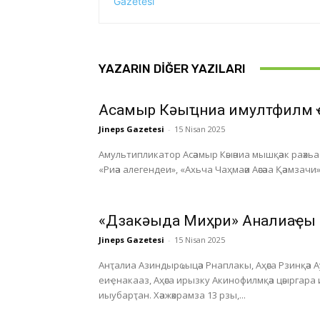
YAZARIN DIĞER YAZILARI
Асҭамыр Кәыҵниа имултфилм 
Jineps Gazetesi
-
15 Nisan 2025
Амультипликатор Асәамыр Кәыәниа мышқәак раәхьа а
«Риәа алегендеи», «Ахьча Чаҳмаәи Аәсәаа Қәамзачи»
«Дзакәыда Миҳри» Анҭалиаҿы
Jineps Gazetesi
-
15 Nisan 2025
Анҭалиа Азиндырҩыцәа Рнаплакы, Аҳәса Рзинқәа 
еиҿнакааз, Аҳәса ирызку Акинофилмқәа цәыргара
иыубарҭан. Хәажәкрамза 13 рзы,...