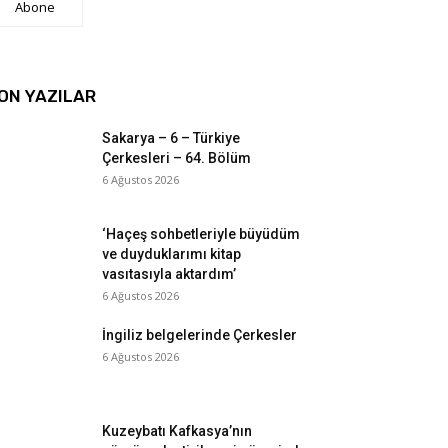
Abone
ON YAZILAR
Sakarya – 6 – Türkiye
Çerkesleri – 64. Bölüm
6 Ağustos 2026
‘Haçeş sohbetleriyle büyüdüm
ve duyduklarımı kitap
vasıtasıyla aktardım’
6 Ağustos 2026
İngiliz belgelerinde Çerkesler
6 Ağustos 2026
Kuzeybatı Kafkasya’nın