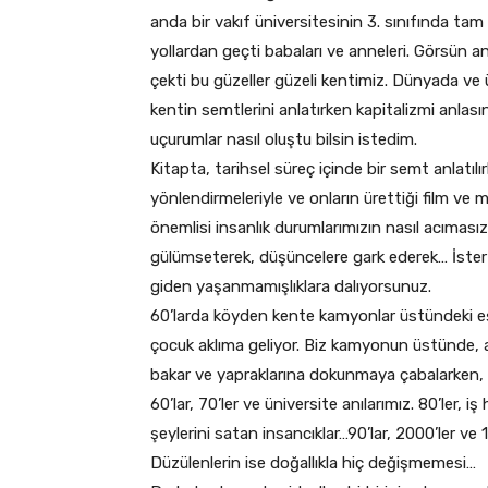
anda bir vakıf üniversitesinin 3. sınıfında t
yollardan geçti babaları ve anneleri. Görsün an
çekti bu güzeller güzeli kentimiz. Dünyada ve 
kentin semtlerini anlatırken kapitalizmi anlasın
uçurumlar nasıl oluştu bilsin istedim.
Kitapta, tarihsel süreç içinde bir semt anlatı
yönlendirmeleriyle ve onların ürettiği film ve m
önemlisi insanlık durumlarımızın nasıl acımasız
gülümseterek, düşüncelere gark ederek… İster 
giden yaşanmamışlıklara dalıyorsunuz.
60’larda köyden kente kamyonlar üstündeki eş
çocuk aklıma geliyor. Biz kamyonun üstünde, a
bakar ve yapraklarına dokunmaya çabalarken, 
60’lar, 70’ler ve üniversite anılarımız. 80’ler, 
şeylerini satan insancıklar…90’lar, 2000’ler ve 1
Düzülenlerin ise doğallıkla hiç değişmemesi…