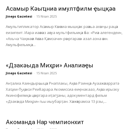
Асҭамыр Кәыҵниа имултфилм ҿыцқәа
Jineps Gazetesi
-
15 Nisan 2025
Амультипликатор Асәамыр Кәыәниа мышқәак раәхьа ахәыҷы рацәа
еизигеит. Иара иаәиәаз аәсуа мультфильмқәа әба: «Риәа алегендеи»,
«Ахьча Чаҳмаәи Аәсәаа Қәамзачи» рәыргараәы азал азна әәын.
Амульфильмқәа...
«Дзакәыда Миҳри» Анҭалиаҿы
Jineps Gazetesi
-
15 Nisan 2025
Анҭалиа Азиндырҩыцәа Рнаплакы, Аҳәса Рзинқәа Ауаажәларратә
Хаҵеи-Ҧҳәыси Реиҟарара Акомиссиа еиҿнакааз, Аҳәса ирызку
Акинофилмқәа цәыргара иҭагӡаны, адокументард фильм
«Дзакәыда Миҳри» гьы иыубарҭан. Хәажәкрамза 13 рзы,...
Акоманда Нарҭ чемпионхит