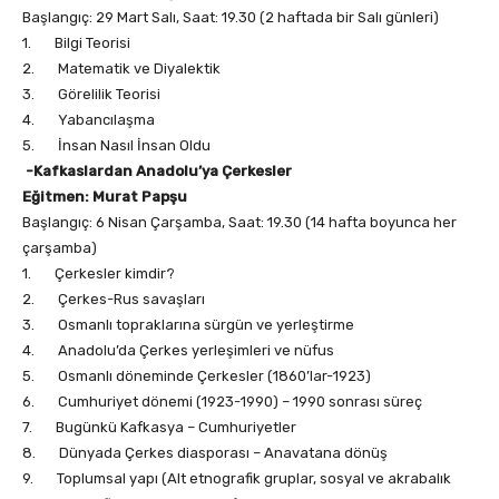
Başlangıç: 29 Mart Salı, Saat: 19.30 (2 haftada bir Salı günleri)
1. Bilgi Teorisi
2. Matematik ve Diyalektik
3. Görelilik Teorisi
4. Yabancılaşma
5. İnsan Nasıl İnsan Oldu
-Kafkaslardan Anadolu’ya Çerkesler
Eğitmen: Murat Papşu
Başlangıç: 6 Nisan Çarşamba, Saat: 19.30 (14 hafta boyunca her
çarşamba)
1. Çerkesler kimdir?
2. Çerkes-Rus savaşları
3. Osmanlı topraklarına sürgün ve yerleştirme
4. Anadolu’da Çerkes yerleşimleri ve nüfus
5. Osmanlı döneminde Çerkesler (1860’lar-1923)
6. Cumhuriyet dönemi (1923-1990) – 1990 sonrası süreç
7. Bugünkü Kafkasya – Cumhuriyetler
8. Dünyada Çerkes diasporası – Anavatana dönüş
9. Toplumsal yapı (Alt etnografik gruplar, sosyal ve akrabalık