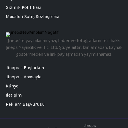
Gizlilik Politikası
Mesafeli Satış Sözleşmesi
Jineps’te yayımlanan yazı, haber ve fotoğrafların telif hakkı
Jineps Yayıncılık ve Tic. Ltd. Şti.’ye aittir. İzin almadan, kaynak
göstermeden ve link paylaşmadan yayımlanamaz.
Jineps – Başlarken
Jineps – Anasayfa
Künye
İletişim
Reklam Başvurusu
Jineps