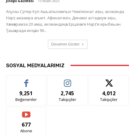
Jineps Gazetesi
-
15 Nisan 2025
Аҧсны Супер Куп Ашьапылампыл Чемпионат аҿы, акоманда
Нарҭ аиааира агыит. Афинал мач, Динамо астадиум аҿы,
Хәажәкрамза 20 амш, акомандақәа Ерцахәы’и Нарҭ’и ирыбжьан.
Ҭашәарада инҵәаз 90...
Devamını Göster
SOSYAL MEDYALARIMIZ
9,251
2,745
4,012
Beğenenler
Takipçiler
Takipçiler
677
Abone