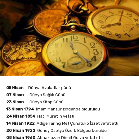
05 Nisan
Dünya Avukatlar günü
07 Nisan
Dünya Sağlık Günü
23 Nisan
Dünya Kitap Günü
13 Nisan 1794
İmam Mansur zindanda öldürüldü
24 Nisan 1854
Hacı Murat’ın vefatı
14 Nisan 1922
Adıge Tarihçi Met Çunatuko İzzet vefat etti
20 Nisan 1922
Güney Osetya Özerk Bölgesi kuruldu
08 Nisan 1960
Abhaz ozan Dirmit Gulya vefat etti