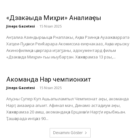
«Дзакәыда Миҳри» Анҭалиаҿы
Jineps Gazetesi
-
15 Nisan 2025
Анҭалиа Азиндырҩыцәа Рнаплакы, Аҳәса Рзинқәа Ауаажәларратә
Хаҵеи-Ҧҳәыси Реиҟарара Акомиссиа еиҿнакааз, Аҳәса ирызку
Акинофилмқәа цәыргара иҭагӡаны, адокументард фильм
«Дзакәыда Миҳри» гьы иыубарҭан. Хәажәкрамза 13 рзы,...
Акоманда Нарҭ чемпионхит
Jineps Gazetesi
-
15 Nisan 2025
Аҧсны Супер Куп Ашьапылампыл Чемпионат аҿы, акоманда
Нарҭ аиааира агыит. Афинал мач, Динамо астадиум аҿы,
Хәажәкрамза 20 амш, акомандақәа Ерцахәы’и Нарҭ’и ирыбжьан.
Ҭашәарада инҵәаз 90...
Devamını Göster