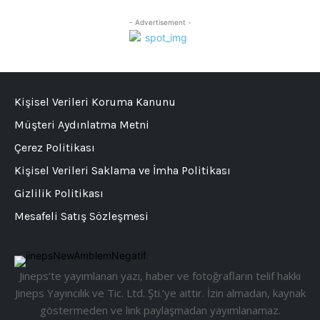
- Advertisement -
Kişisel Verileri Koruma Kanunu
Müşteri Aydınlatma Metni
Çerez Politikası
Kişisel Verileri Saklama ve İmha Politikası
Gizlilik Politikası
Mesafeli Satış Sözleşmesi
Jineps’te yayımlanan yazı, haber ve fotoğrafların telif hakkı
Jineps Yayıncılık ve Tic. Ltd. Şti.’ye aittir. İzin almadan, kaynak
göstermeden ve link paylaşmadan yayımlanamaz.