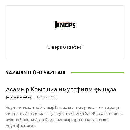
Jineps Gazetesi
YAZARIN DIĞER YAZILARI
Асҭамыр Кәыҵниа имултфилм ҿыцқәа
Jineps Gazetesi
-
15 Nisan 2025
Амультипликатор Асәамыр Кәыәниа мышқәак раәхьа ахәыҷы рацәа
еизигеит. Иара иаәиәаз аәсуа мультфильмқәа әба: «Риәа алегендеи»,
«Ахьча Чаҳмаәи Аәсәаа Қәамзачи» рәыргараәы азал азна әәын.
Амульфильмқәа...