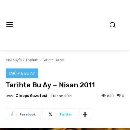
Ana Sayfa
Toplum
Tarihte Bu Ay
TARIHTE BU AY
Tarihte Bu Ay – Nisan 2011
Jineps Gazetesi
820
0
1 Nisan 2011
Facebook
Twitter