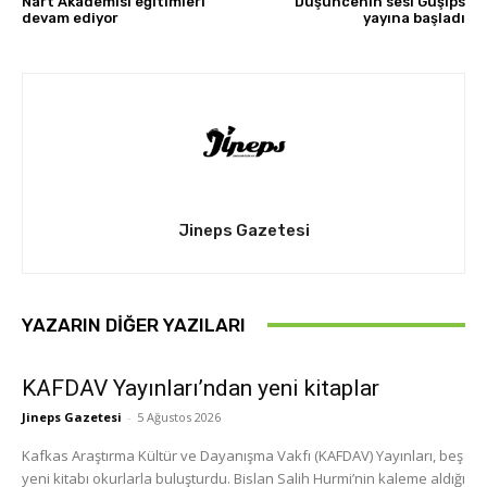
Nart Akademisi eğitimleri
Düşüncenin sesi Guşıps
devam ediyor
yayına başladı
Jineps Gazetesi
YAZARIN DIĞER YAZILARI
KAFDAV Yayınları’ndan yeni kitaplar
Jineps Gazetesi
-
5 Ağustos 2026
Kafkas Araştırma Kültür ve Dayanışma Vakfı (KAFDAV) Yayınları, beş
yeni kitabı okurlarla buluşturdu. Bislan Salih Hurmi’nin kaleme aldığı