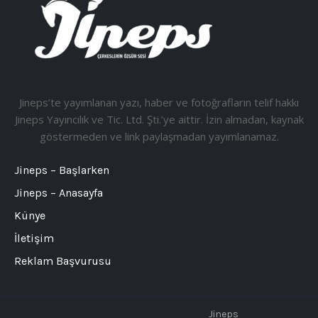
Jineps’te yayımlanan yazı, haber ve fotoğrafların telif hakkı
Jineps Yayıncılık ve Tic. Ltd. Şti.’ye aittir. İzin almadan, kaynak
göstermeden ve link paylaşmadan yayımlanamaz.
Jineps – Başlarken
Jineps – Anasayfa
Künye
İletişim
Reklam Başvurusu
Jineps