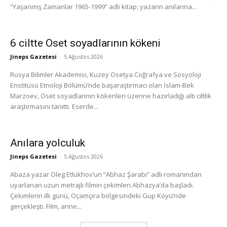
“Yaşanmış Zamanlar 1965-1999” adlı kitap; yazarın anılarına...
6 ciltte Oset soyadlarının kökeni
Jineps Gazetesi
-
5 Ağustos 2026
Rusya Bilimler Akademisi, Kuzey Osetya Coğrafya ve Sosyoloji
Enstitüsü Etnoloji Bölümü’nde başaraştırmacı olan İslam-Bek
Marzoev, Oset soyadlarının kökenleri üzerine hazırladığı altı ciltlik
araştırmasını tanıttı. Eserde...
Anılara yolculuk
Jineps Gazetesi
-
5 Ağustos 2026
Abaza yazar Oleg Etlukhov’un “Abhaz Şarabı” adlı romanından
uyarlanan uzun metrajlı filmin çekimleri Abhazya’da başladı.
Çekimlerin ilk günü, Oçamçıra bölgesindeki Gup Köyü’nde
gerçekleşti. Film, anne...