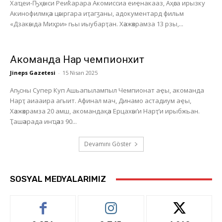
Хаҵеи-Ҧҳәыси Реиҟарара Акомиссиа еиҿнакааз, Аҳәса ирызку
Акинофилмқәа цәыргара иҭагӡаны, адокументард фильм
«Дзакәыда Миҳри» гьы иыубарҭан. Хәажәкрамза 13 рзы,...
Акоманда Нарҭ чемпионхит
Jineps Gazetesi
-
15 Nisan 2025
Аҧсны Супер Куп Ашьапылампыл Чемпионат аҿы, акоманда
Нарҭ аиааира агыит. Афинал мач, Динамо астадиум аҿы,
Хәажәкрамза 20 амш, акомандақәа Ерцахәы’и Нарҭ’и ирыбжьан.
Ҭашәарада инҵәаз 90...
Devamını Göster
SOSYAL MEDYALARIMIZ