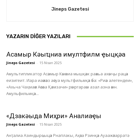
Jineps Gazetesi
YAZARIN DIĞER YAZILARI
Асҭамыр Кәыҵниа имултфилм ҿыцқәа
Jineps Gazetesi
-
15 Nisan 2025
Амультипликатор Асәамыр Кәыәниа мышқәак раәхьа ахәыҷы рацәа
еизигеит. Иара иаәиәаз аәсуа мультфильмқәа әба: «Риәа алегендеи»,
«Ахьча Чаҳмаәи Аәсәаа Қәамзачи» рәыргараәы азал азна әәын.
Амульфильмқәа...
«Дзакәыда Миҳри» Анҭалиаҿы
Jineps Gazetesi
-
15 Nisan 2025
Анҭалиа Азиндырҩыцәа Рнаплакы, Аҳәса Рзинқәа Ауаажәларратә