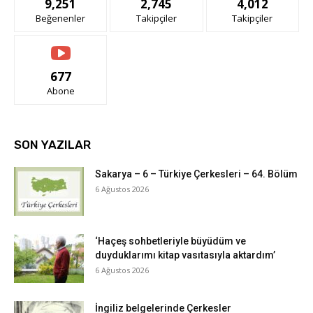
9,251
2,745
4,012
Beğenenler
Takipçiler
Takipçiler
677
Abone
SON YAZILAR
Sakarya – 6 – Türkiye Çerkesleri – 64. Bölüm
6 Ağustos 2026
‘Haçeş sohbetleriyle büyüdüm ve
duyduklarımı kitap vasıtasıyla aktardım’
6 Ağustos 2026
İngiliz belgelerinde Çerkesler