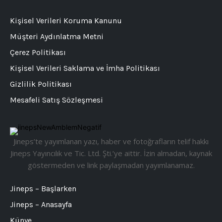
Kişisel Verileri Koruma Kanunu
Müşteri Aydınlatma Metni
Çerez Politikası
Kişisel Verileri Saklama ve İmha Politikası
Gizlilik Politikası
Mesafeli Satış Sözleşmesi
Jineps’te yayımlanan yazı, haber ve fotoğrafların telif hakkı
Jineps Yayıncılık ve Tic. Ltd. Şti.’ye aittir. İzin almadan, kaynak
göstermeden ve link paylaşmadan yayımlanamaz.
Jineps – Başlarken
Jineps – Anasayfa
Künye