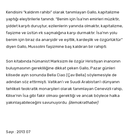
Kendisini “kaldırım rahibi” olarak tanımlayan Gallo, kapitalizme
yaptığı eleştirilerle tanındı. “Benim için İsa’nın emirleri müziktir,
şiddet karşıtı duruştur, ezilenlerin yanında olmaktır, kapitalizme,
faşizme ve üstün ırk saçmalığına karşı durmaktır. İsa’nın yolu
benim için biraz da anarşidir ve eşitlik, kardeşlik ve özgürlüktür”
diyen Gallo, Mussolini faşizmine baş kaldıran bir rahipti.
Son kitabında hümanist Marksizm ile özgür Hıristiyan inancının
buluşmasının gerekliliğine dikkat çeken Gallo, Pazar günleri
kilisede ayin sonunda Bella Ciao (Çav Bella) söylemesiyle de
adından söz ettirmişti. Vatikan’ı ve Suudi Arabistan’ı dünyanın
tehlikeli teokratik monarşileri olarak tanımlayan Cenevizli rahip,
Kilise’nin İsa gibi fakir olması gerektiği ve ancak böylece halka
yakınlaşabileceğini savunuyordu.
(demokrathaber)
Sayı : 2013 07