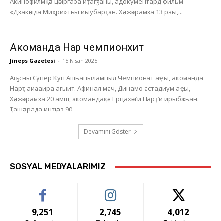
Акинофилмқәа цәыргара иҭагӡаны, адокументард фильм
«Дзакәыда Миҳри» гьы иыубарҭан. Хәажәкрамза 13 рзы,...
Акоманда Нарҭ чемпионхит
Jineps Gazetesi
-
15 Nisan 2025
Аҧсны Супер Куп Ашьапылампыл Чемпионат аҿы, акоманда
Нарҭ аиааира агыит. Афинал мач, Динамо астадиум аҿы,
Хәажәкрамза 20 амш, акомандақәа Ерцахәы’и Нарҭ’и ирыбжьан.
Ҭашәарада инҵәаз 90...
Devamını Göster
SOSYAL MEDYALARIMIZ
9,251
2,745
4,012