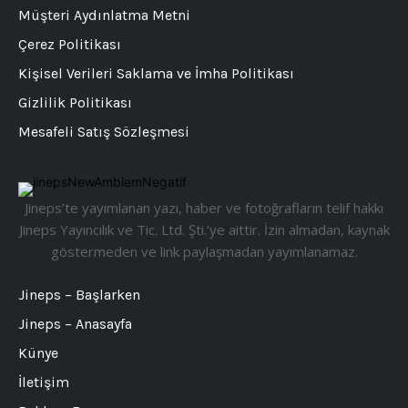
Müşteri Aydınlatma Metni
Çerez Politikası
Kişisel Verileri Saklama ve İmha Politikası
Gizlilik Politikası
Mesafeli Satış Sözleşmesi
Jineps’te yayımlanan yazı, haber ve fotoğrafların telif hakkı
Jineps Yayıncılık ve Tic. Ltd. Şti.’ye aittir. İzin almadan, kaynak
göstermeden ve link paylaşmadan yayımlanamaz.
Jineps – Başlarken
Jineps – Anasayfa
Künye
İletişim