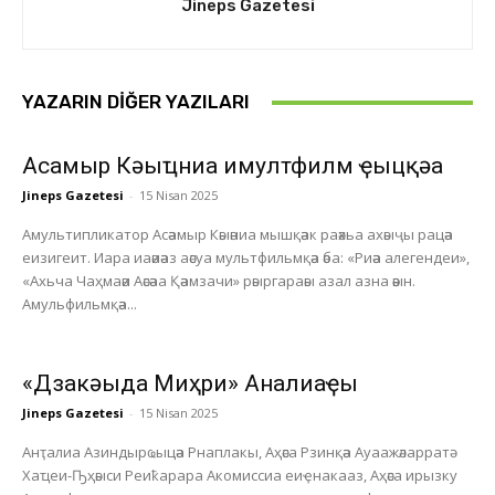
Jineps Gazetesi
YAZARIN DIĞER YAZILARI
Асҭамыр Кәыҵниа имултфилм ҿыцқәа
Jineps Gazetesi
-
15 Nisan 2025
Амультипликатор Асәамыр Кәыәниа мышқәак раәхьа ахәыҷы рацәа
еизигеит. Иара иаәиәаз аәсуа мультфильмқәа әба: «Риәа алегендеи»,
«Ахьча Чаҳмаәи Аәсәаа Қәамзачи» рәыргараәы азал азна әәын.
Амульфильмқәа...
«Дзакәыда Миҳри» Анҭалиаҿы
Jineps Gazetesi
-
15 Nisan 2025
Анҭалиа Азиндырҩыцәа Рнаплакы, Аҳәса Рзинқәа Ауаажәларратә
Хаҵеи-Ҧҳәыси Реиҟарара Акомиссиа еиҿнакааз, Аҳәса ирызку