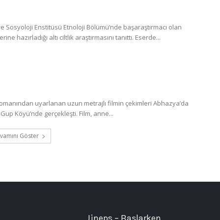
 Sosyoloji Enstitüsü Etnoloji Bölümü’nde başaraştırmacı olan
 hazırladığı altı ciltlik araştırmasını tanıttı. Eserde...
romanından uyarlanan uzun metrajlı filmin çekimleri Abhazya’da
Gup Köyü’nde gerçekleşti. Film, anne...
vamını Göster
Jineps – Başlarken