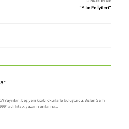
SONRAKI İÇERIK
“Yılın En İyileri”
lar
 Yayınları, beş yeni kitabı okurlarla buluşturdu. Bislan Salih
” adlı kitap; yazarın anılarına...