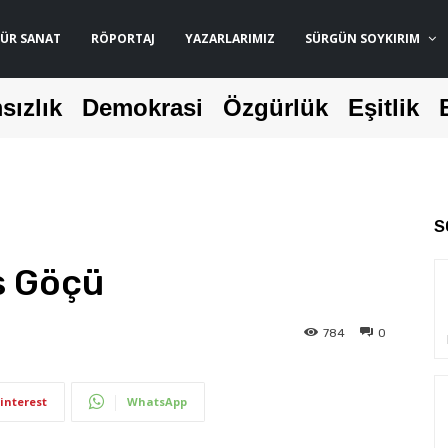
ÜR SANAT
RÖPORTAJ
YAZARLARIMIZ
SÜRGÜN SOYKIRIM
sızlık
Demokrasi
Özgürlük
Eşitlik
S
as Göçü
784
0
interest
WhatsApp