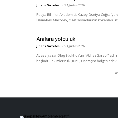
Jineps Gazetesi
-
5 Ağustos 2026
Rusya Bilimler Akademisi, Kuzey Osetya Coğrafya ve
İslam-Bek Marzoev, Oset soyadlarının kökenleri üzerine
Anılara yolculuk
Jineps Gazetesi
-
5 Ağustos 2026
Abaza yazar Oleg Etlukhov’un “Abhaz Şarabı” adlı 
başladı. Çekimlerin ilk günü, Oçamçıra bölgesindeki 
De