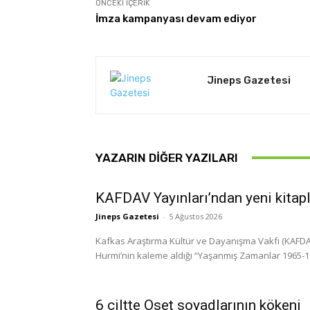
ÖNCEKI İÇERIK
İmza kampanyası devam ediyor
Jineps Gazetesi
YAZARIN DIĞER YAZILARI
KAFDAV Yayınları’ndan yeni kitap
Jineps Gazetesi
-
5 Ağustos 2026
Kafkas Araştırma Kültür ve Dayanışma Vakfı (KAFDAV)
Hurmi’nin kaleme aldığı “Yaşanmış Zamanlar 1965-1999
6 ciltte Oset soyadlarının kökeni