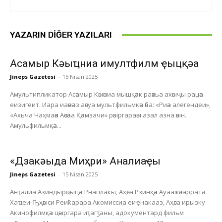
YAZARIN DIĞER YAZILARI
Асҭамыр Кәыҵниа имултфилм ҿыцқәа
Jineps Gazetesi
-
15 Nisan 2025
Амультипликатор Асәамыр Кәыәниа мышқәак раәхьа ахәыҷы рацәа
еизигеит. Иара иаәиәаз аәсуа мультфильмқәа әба: «Риәа алегендеи»,
«Ахьча Чаҳмаәи Аәсәаа Қәамзачи» рәыргараәы азал азна әәын.
Амульфильмқәа...
«Дзакәыда Миҳри» Анҭалиаҿы
Jineps Gazetesi
-
15 Nisan 2025
Анҭалиа Азиндырҩыцәа Рнаплакы, Аҳәса Рзинқәа Ауаажәларратә
Хаҵеи-Ҧҳәыси Реиҟарара Акомиссиа еиҿнакааз, Аҳәса ирызку
Акинофилмқәа цәыргара иҭагӡаны, адокументард фильм