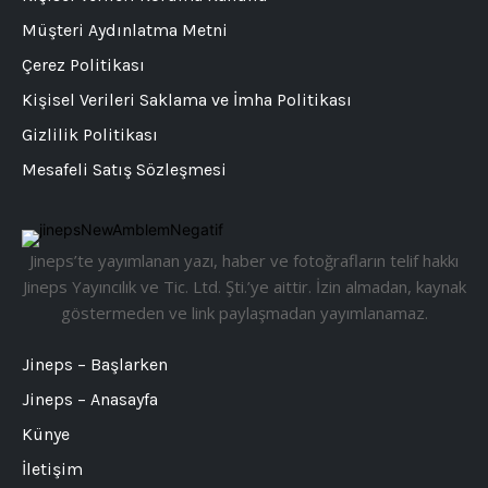
Müşteri Aydınlatma Metni
Çerez Politikası
Kişisel Verileri Saklama ve İmha Politikası
Gizlilik Politikası
Mesafeli Satış Sözleşmesi
Jineps’te yayımlanan yazı, haber ve fotoğrafların telif hakkı
Jineps Yayıncılık ve Tic. Ltd. Şti.’ye aittir. İzin almadan, kaynak
göstermeden ve link paylaşmadan yayımlanamaz.
Jineps – Başlarken
Jineps – Anasayfa
Künye
İletişim