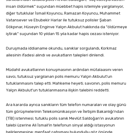
insan öldürmek" suçundan müebbet hapis istemiyle yargılanıyor,
diğer tutuklular İsmail Koyuncu, Ramazan Koyuncu, Muhammet
Vatansever ve Ebubekir Harlar ile tutuksuz polisler Şaban
Gökpınar, Hüseyin Enginve Yalçın Akbulut hakkında da "öldürmeye
iştirak" suçundan 10 yıldan 15 yıla kadar hapis cezası isteniyor.
Duruşmada iddianame okundu, sanıklar sorgulandı, Korkmaz
ailesinin ifadesi alındı ve avukatların talepleri dinlendi.
Müdahil avukatlarının konuşmasının ardından mütalaasını veren
savcı, tutuksuz yargılanan polis memuru Yalçın Akbulut'un
tutuklanmasını talep etti. Mahkeme heyeti; savcının, polis memuru
Yalçın Akbulut’un tutuklanmasına ilişkin talebini reddetti.
Ara kararda ayrıca sanıkların tüm telefon numaraları ve olay günü
tüm görüşmelerinin Telekomünikasyon ve İletişim Bakanlığı'ndan
(TİB) istenmesi; tutuklu polis sanık Mevlüt Saldoğan’ın avukatının
talebi üzerine Ali İsmail’in telefonun sinyal aldığı istasyonun
belirlenmesine; menfaat çatışması bulunduğu göz önünde