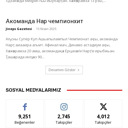
«Дзакәыда Миҳри» гьы иыубарҭан. Хәажәкрамза 13 рзы,...
Акоманда Нарҭ чемпионхит
Jineps Gazetesi
-
15 Nisan 2025
Аҧсны Супер Куп Ашьапылампыл Чемпионат аҿы, акоманда
Нарҭ аиааира агыит. Афинал мач, Динамо астадиум аҿы,
Хәажәкрамза 20 амш, акомандақәа Ерцахәы’и Нарҭ’и ирыбжьан.
Ҭашәарада инҵәаз 90...
Devamını Göster
SOSYAL MEDYALARIMIZ
9,251
2,745
4,012
Beğenenler
Takipçiler
Takipçiler