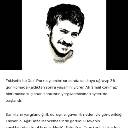
Eskişehir’de Gezi Parkı eylemleri sırasında saldırıya uğrayıp 38
gün komada kaldıktan sonra yaşamını yitiren Ali İsmail Korkmaz’ı
öldürmekle suçlanan sanıkların yargılanmasına Kayseri’de
başlandı.
Sanıkların yargılandığı ilk duruşma, güvenlik nedeniyle gönderildiği
Kayseri 3. Ağır Ceza Mahkemesi’nde görüldü. Davanın
sanıklarından tutuklu polis Mevlüt Saldoğan, "suç kastıyla kasten