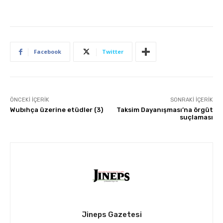
Facebook
Twitter
ÖNCEKI İÇERIK
SONRAKI İÇERIK
Wubıhça üzerine etüdler (3)
Taksim Dayanışması’na örgüt
suçlaması
Jineps Gazetesi