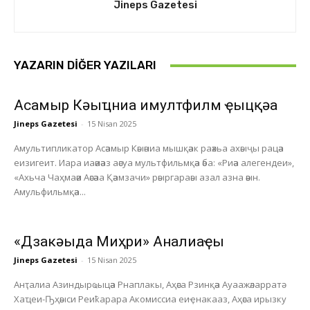
Jineps Gazetesi
YAZARIN DIĞER YAZILARI
Асҭамыр Кәыҵниа имултфилм ҿыцқәа
Jineps Gazetesi
-
15 Nisan 2025
Амультипликатор Асәамыр Кәыәниа мышқәак раәхьа ахәыҷы рацәа
еизигеит. Иара иаәиәаз аәсуа мультфильмқәа әба: «Риәа алегендеи»,
«Ахьча Чаҳмаәи Аәсәаа Қәамзачи» рәыргараәы азал азна әәын.
Амульфильмқәа...
«Дзакәыда Миҳри» Анҭалиаҿы
Jineps Gazetesi
-
15 Nisan 2025
Анҭалиа Азиндырҩыцәа Рнаплакы, Аҳәса Рзинқәа Ауаажәларратә
Хаҵеи-Ҧҳәыси Реиҟарара Акомиссиа еиҿнакааз, Аҳәса ирызку