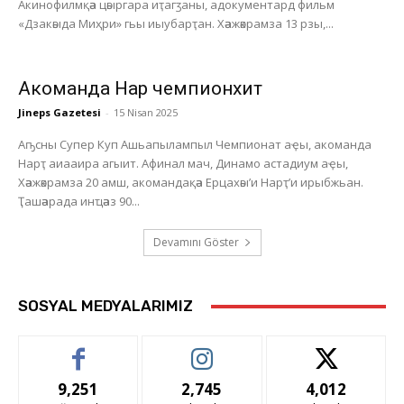
Акинофилмқәа цәыргара иҭагӡаны, адокументард фильм
«Дзакәыда Миҳри» гьы иыубарҭан. Хәажәкрамза 13 рзы,...
Акоманда Нарҭ чемпионхит
Jineps Gazetesi
-
15 Nisan 2025
Аҧсны Супер Куп Ашьапылампыл Чемпионат аҿы, акоманда
Нарҭ аиааира агыит. Афинал мач, Динамо астадиум аҿы,
Хәажәкрамза 20 амш, акомандақәа Ерцахәы’и Нарҭ’и ирыбжьан.
Ҭашәарада инҵәаз 90...
Devamını Göster
SOSYAL MEDYALARIMIZ
9,251
2,745
4,012