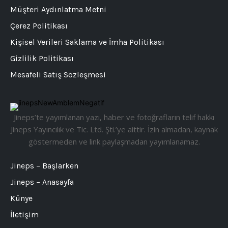
Müşteri Aydınlatma Metni
Çerez Politikası
Kişisel Verileri Saklama ve İmha Politikası
Gizlilik Politikası
Mesafeli Satış Sözleşmesi
Jineps’te yayımlanan yazı, haber ve fotoğrafların telif hakkı
Jineps Yayıncılık ve Tic. Ltd. Şti.’ye aittir. İzin almadan, kaynak
göstermeden ve link paylaşmadan yayımlanamaz.
Jineps – Başlarken
Jineps – Anasayfa
Künye
İletişim