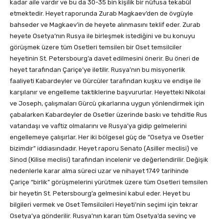
kadar aile vardır ve bu da 30-35 bin kişilik bir nüfusa tekabül
etmektedir. Heyet raporunda Zurab Magkaev’den de övgüyle
bahseder ve Magkaev’in de heyete alınmasını teklif eder. Zurab
heyete Osetya’nın Rusya ile birleşmek istediğini ve bu konuyu
görüşmek üzere tüm Osetleri temsilen bir Oset temsilciler
heyetinin St. Petersbourg’a davet edilmesini önerir. Bu öneri de
heyet tarafından Çariçe’ye iletilir. Rusya’nın bu misyonerlik
faaliyeti Kabardeyler ve Gürcüler tarafından kuşku ve endişe ile
karşılanır ve engelleme taktiklerine başvururlar. Heyetteki Nikolai
ve Joseph, çalışmaları Gürcü çıkarlarına uygun yönlendirmek için
çabalarken Kabardeyler de Osetler üzerinde baskı ve tehditle Rus
vatandaşı ve vaftiz olmalarını ve Rusya’ya gidip gelmelerini
engellemeye çalışırlar. Her iki bölgesel güç de “Osetya ve Osetler
bizimdir” iddiasındadır. Heyet raporu Senato (Asiller meclisi) ve
Sinod (Kilise meclisi) tarafından incelenir ve değerlendirilir. Değişik
nedenlerle karar alma süreci uzar ve nihayet 1749 tarihinde
Çariçe “birlik” görüşmelerini yürütmek üzere tüm Osetleri temsilen
bir heyetin St. Petersbourg’a gelmesini kabul eder. Heyet bu
bilgileri vermek ve Oset Temsilcileri Heyeti’nin seçimi için tekrar
Osetya’ya gönderilir. Rusya’nın kararı tüm Osetya’da sevinç ve