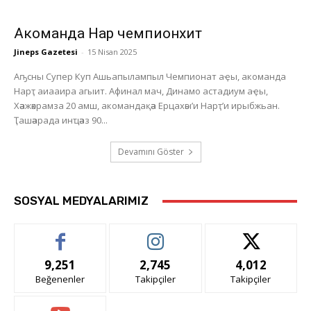
Акоманда Нарҭ чемпионхит
Jineps Gazetesi
-
15 Nisan 2025
Аҧсны Супер Куп Ашьапылампыл Чемпионат аҿы, акоманда
Нарҭ аиааира агыит. Афинал мач, Динамо астадиум аҿы,
Хәажәкрамза 20 амш, акомандақәа Ерцахәы’и Нарҭ’и ирыбжьан.
Ҭашәарада инҵәаз 90...
Devamını Göster
SOSYAL MEDYALARIMIZ
9,251
2,745
4,012
Beğenenler
Takipçiler
Takipçiler