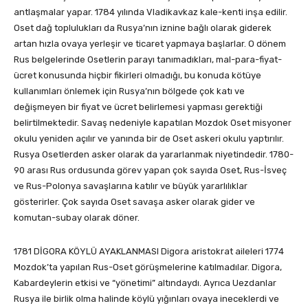
antlaşmalar yapar. 1784 yılında Vladikavkaz kale-kenti inşa edilir.
Oset dağ toplulukları da Rusya’nın iznine bağlı olarak giderek
artan hızla ovaya yerleşir ve ticaret yapmaya başlarlar. O dönem
Rus belgelerinde Osetlerin parayı tanımadıkları, mal-para-fiyat-
ücret konusunda hiçbir fikirleri olmadığı, bu konuda kötüye
kullanımları önlemek için Rusya’nın bölgede çok katı ve
değişmeyen bir fiyat ve ücret belirlemesi yapması gerektiği
belirtilmektedir. Savaş nedeniyle kapatılan Mozdok Oset misyoner
okulu yeniden açılır ve yanında bir de Oset askeri okulu yaptırılır.
Rusya Osetlerden asker olarak da yararlanmak niyetindedir. 1780-
90 arası Rus ordusunda görev yapan çok sayıda Oset, Rus-İsveç
ve Rus-Polonya savaşlarına katılır ve büyük yararlılıklar
gösterirler. Çok sayıda Oset savaşa asker olarak gider ve
komutan-subay olarak döner.
1781 DİGORA KÖYLÜ AYAKLANMASI Digora aristokrat aileleri 1774
Mozdok’ta yapılan Rus-Oset görüşmelerine katılmadılar. Digora,
Kabardeylerin etkisi ve “yönetimi” altındaydı. Ayrıca Uezdanlar
Rusya ile birlik olma halinde köylü yığınları ovaya ineceklerdi ve