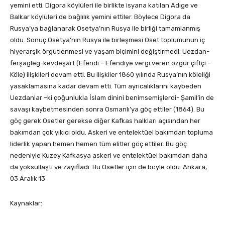
yemini etti. Digora köylüleri ile birlikte isyana katılan Adıge ve
Balkar köylüleri de bağlılık yemini ettiler. Böylece Digora da
Rusya’ya bağlanarak Osetya’nın Rusya ile birliği tamamlanmış
oldu. Sonuç Osetya’nın Rusya ile birleşmesi Oset toplumunun iç
hiyerarşik örgütlenmesi ve yaşam biçimini değiştirmedi. Uezdan-
ferşagleg-kevdeşart (Efendi – Efendiye vergi veren özgür çiftçi –
Köle) ilişkileri devam etti. Bu ilişkiler 1860 yılında Rusya’nın köleliği
yasaklamasına kadar devam etti. Tüm ayrıcalıklarını kaybeden
Uezdanlar –ki çoğunlukla İslam dinini benimsemişlerdi- Şamil’in de
savaşı kaybetmesinden sonra Osmanlı’ya göç ettiler (1864). Bu
göç gerek Osetler gerekse diğer Kafkas halkları açısından her
bakımdan çok yıkıcı oldu. Askeri ve entelektüel bakımdan topluma
liderlik yapan hemen hemen tüm elitler göç ettiler. Bu göç
nedeniyle Kuzey Kafkasya askeri ve entelektüel bakımdan daha
da yoksullaştı ve zayıfladı. Bu Osetler için de böyle oldu. Ankara,
03 Aralık 13
Kaynaklar: