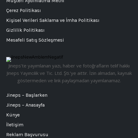
Müşteri Aydınlatma Metni
Çerez Politikası
Kişisel Verileri Saklama ve İmha Politikası
Gizlilik Politikası
Mesafeli Satış Sözleşmesi
Jineps’te yayımlanan yazı, haber ve fotoğrafların telif hakkı
Jineps Yayıncılık ve Tic. Ltd. Şti.’ye aittir. İzin almadan, kaynak
göstermeden ve link paylaşmadan yayımlanamaz.
Jineps – Başlarken
Jineps – Anasayfa
Künye
İletişim
Reklam Başvurusu