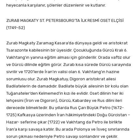
heyecanla karşılanır, şölenler düzenlenir ve kutlanır.
ZURAB MAGKATY ST. PETERSBOURG’TA İLK RESMİ OSET ELÇİSİ
(1749-52)
Zurab Magkaty Zaramag Kasara’da dünyaya geldi ve aristokrat
Tsarazonte kabilesinin bir üyesidir. Çocukluğunda Gürcü Kralı 6.
Vakhtang’ın yanına eğitim alması için gönderilir. Orada vaftiz olur
ve Gürcü dilinde eğitim görür. Zurab kısa sürede Gürcü sarayında
sivrilir ve 1720’lerde İran’ın valisi olan 6. Vakhtang’ın hazine
sorumlusu olur. Zurab Magkatuy, Digoron aristokrat ailesi
Badilatelerin de damadıdır. Badilate büyük ailesinin bir kolu olan
Tuğanateler’den Kelmemed’in kızı ile evlidir. Oset dilinin her iki
lehçesini (İron ve Digoron), Gürcü, Kabardey ve Rus dilini ileri
derecede bilmektedir. Bu yıllarda Rus Çarı Büyük Petro (1672-
1725) Kafkasya üzerinden İran hâkimiyetindeki Doğu Gürcistan –
Hazar- seferine çıkar (1722) ve Vakhtang da Petro ile birlikte
İran’a karşı savaşa katılır. Bu arada Polonya ve İsveç sınırlarında
sorun çıkması nedeniyle Petro savaşı sonlandırır ve çekilir.