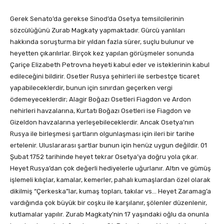
Gerek Senato’da gerekse Sinod’da Osetya temsilcilerinin
sözcülüğünü Zurab Magkaty yapmaktadır. Gürcü yanlıları
hakkında soruşturma bir yıldan fazla sürer, suçlu bulunur ve
heyetten çıkarılırlar. Birçok kez yapılan görüşmeler sonunda
Çariçe Elizabeth Petrovna heyeti kabul eder ve isteklerinin kabul
edileceğini bildirir. Osetler Rusya şehirleri ile serbestçe ticaret
yapabileceklerdir, bunun için sınırdan geçerken vergi
ödemeyeceklerdir; Alagir Boğazı Osetleri Fiagdon ve Ardon
nehirleri havzalarına, Kurtatı Boğazı Osetleri ise Fiagdon ve
Gizeldon havzalarına yerleşebileceklerdir. Ancak Osetya’nın
Rusya ile birleşmesi şartların olgunlaşması için ileri bir tarihe
ertelenir. Uluslararası şartlar bunun için henüz uygun değildir. 01
Şubat 1752 tarihinde heyet tekrar Osetya’ya doğru yola çıkar.
Heyet Rusya’dan çok değerli hediyelerle uğurlanır. Altın ve gümüş
işlemeli kılıçlar, kamalar, kemerler, pahalı kumaşlardan özel olarak
dikilmiş “Çerkeska”lar, kumaş topları, takılar vs… Heyet Zaramag’a
vardığında çok büyük bir coşku ile karşılanır, şölenler düzenlenir,
kutlamalar yapılır. Zurab Magkaty’nin 17 yaşındaki oğlu da onunla