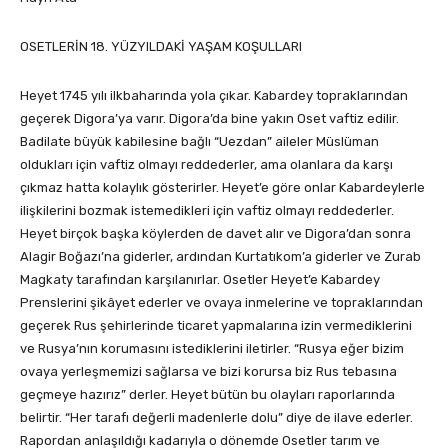
OSETLERİN 18. YÜZYILDAKİ YAŞAM KOŞULLARI
Heyet 1745 yılı ilkbaharında yola çıkar. Kabardey topraklarından
geçerek Digora’ya varır. Digora’da bine yakın Oset vaftiz edilir.
Badilate büyük kabilesine bağlı “Uezdan” aileler Müslüman
oldukları için vaftiz olmayı reddederler, ama olanlara da karşı
çıkmaz hatta kolaylık gösterirler. Heyet’e göre onlar Kabardeylerle
ilişkilerini bozmak istemedikleri için vaftiz olmayı reddederler.
Heyet birçok başka köylerden de davet alır ve Digora’dan sonra
Alagir Boğazı’na giderler, ardından Kurtatıkom’a giderler ve Zurab
Magkaty tarafından karşılanırlar. Osetler Heyet’e Kabardey
Prenslerini şikâyet ederler ve ovaya inmelerine ve topraklarından
geçerek Rus şehirlerinde ticaret yapmalarına izin vermediklerini
ve Rusya’nın korumasını istediklerini iletirler. “Rusya eğer bizim
ovaya yerleşmemizi sağlarsa ve bizi korursa biz Rus tebasına
geçmeye hazırız” derler. Heyet bütün bu olayları raporlarında
belirtir. “Her tarafı değerli madenlerle dolu” diye de ilave ederler.
Rapordan anlaşıldığı kadarıyla o dönemde Osetler tarım ve