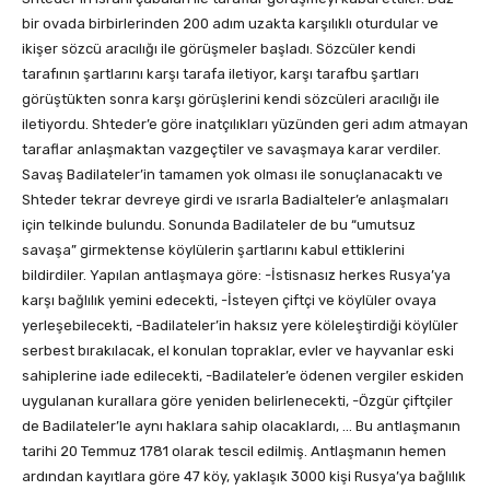
bir ovada birbirlerinden 200 adım uzakta karşılıklı oturdular ve
ikişer sözcü aracılığı ile görüşmeler başladı. Sözcüler kendi
tarafının şartlarını karşı tarafa iletiyor, karşı tarafbu şartları
görüştükten sonra karşı görüşlerini kendi sözcüleri aracılığı ile
iletiyordu. Shteder’e göre inatçılıkları yüzünden geri adım atmayan
taraflar anlaşmaktan vazgeçtiler ve savaşmaya karar verdiler.
Savaş Badilateler’in tamamen yok olması ile sonuçlanacaktı ve
Shteder tekrar devreye girdi ve ısrarla Badialteler’e anlaşmaları
için telkinde bulundu. Sonunda Badilateler de bu “umutsuz
savaşa” girmektense köylülerin şartlarını kabul ettiklerini
bildirdiler. Yapılan antlaşmaya göre: -İstisnasız herkes Rusya’ya
karşı bağlılık yemini edecekti, -İsteyen çiftçi ve köylüler ovaya
yerleşebilecekti, -Badilateler’in haksız yere köleleştirdiği köylüler
serbest bırakılacak, el konulan topraklar, evler ve hayvanlar eski
sahiplerine iade edilecekti, -Badilateler’e ödenen vergiler eskiden
uygulanan kurallara göre yeniden belirlenecekti, -Özgür çiftçiler
de Badilateler’le aynı haklara sahip olacaklardı, … Bu antlaşmanın
tarihi 20 Temmuz 1781 olarak tescil edilmiş. Antlaşmanın hemen
ardından kayıtlara göre 47 köy, yaklaşık 3000 kişi Rusya’ya bağlılık