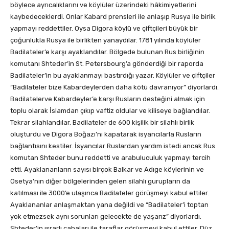
böylece ayrıcalıklarını ve köylüler üzerindeki hâkimiyetlerini
kaybedeceklerdi. Onlar Kabard prensleri ile anlaşıp Rusya ile birlik
yapmayı reddettiler. Oysa Digora köylü ve çiftçileri büyük bir
çoğunlukla Rusya ile birlikten yanaydılar. 1781 yılında köylüler
Badilateler’e karşı ayaklandılar. Bölgede bulunan Rus birliğinin
komutanı Shteder’in St. Petersbourg’a gönderdiği bir raporda
Badilateler’in bu ayaklanmayı bastırdığı yazar. Köylüler ve çiftçiler
“Badilateler bize Kabardeylerden daha kötü davranıyor” diyorlardı.
Badilatelerve Kabardeyler’e karşı Rusların desteğini almak için
toplu olarak İslamdan çıkıp vaftiz oldular ve kiliseye bağlandılar.
Tekrar silahlandılar. Badilateler de 600 kişilik bir silahlı birlik
oluşturdu ve Digora Boğazı’nı kapatarak isyancılarla Rusların
bağlantısını kestiler. İsyancılar Ruslardan yardım istedi ancak Rus
komutan Shteder bunu reddetti ve arabuluculuk yapmayı tercih
etti. Ayaklananların sayısı birçok Balkar ve Adıge köylerinin ve
Osetya’nın diğer bölgelerinden gelen silahlı gurupların da
katılması ile 3000’e ulaşınca Badilateler görüşmeyi kabul ettiler.
Ayaklananlar anlaşmaktan yana değildi ve “Badilateler’i toptan
yok etmezsek aynı sorunları gelecekte de yaşarız” diyorlardı.
Shteder’in ısrarlı çabaları ile taraflar görüşmeyi kabul ettiler. Düz