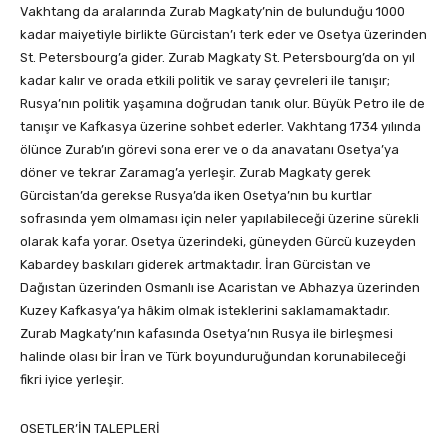
Vakhtang da aralarında Zurab Magkaty’nin de bulunduğu 1000
kadar maiyetiyle birlikte Gürcistan’ı terk eder ve Osetya üzerinden
St. Petersbourg’a gider. Zurab Magkaty St. Petersbourg’da on yıl
kadar kalır ve orada etkili politik ve saray çevreleri ile tanışır;
Rusya’nın politik yaşamına doğrudan tanık olur. Büyük Petro ile de
tanışır ve Kafkasya üzerine sohbet ederler. Vakhtang 1734 yılında
ölünce Zurab’ın görevi sona erer ve o da anavatanı Osetya’ya
döner ve tekrar Zaramag’a yerleşir. Zurab Magkaty gerek
Gürcistan’da gerekse Rusya’da iken Osetya’nın bu kurtlar
sofrasında yem olmaması için neler yapılabileceği üzerine sürekli
olarak kafa yorar. Osetya üzerindeki, güneyden Gürcü kuzeyden
Kabardey baskıları giderek artmaktadır. İran Gürcistan ve
Dağıstan üzerinden Osmanlı ise Acaristan ve Abhazya üzerinden
Kuzey Kafkasya’ya hâkim olmak isteklerini saklamamaktadır.
Zurab Magkaty’nın kafasında Osetya’nın Rusya ile birleşmesi
halinde olası bir İran ve Türk boyunduruğundan korunabileceği
fikri iyice yerleşir.
OSETLER’İN TALEPLERİ