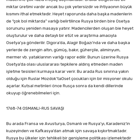
miktar üretimi vardır ancak bu çok yetersizdir ve ihtiyacının büyük
kısmını ithal etmektedir. Heyet raporunda daha başka madenlerin
de “çok bol miktarda” varlığı belirtilince Rusya birden bire Osetya
sorununu yeniden masaya yatırır. Madencilerden oluşan bie heyet
oluşturulur ve daha detaylı bir etüt ve araştırma amacıyla
Osetya’ya gönderilir. Digora’da, Alagir Boğazı’nda ve daha başka
yerlerde de zengin altın, gümüş, bakır, güherçile, aliminyum,
mermer vb. yataklarının varlığı rapor edilir. Bunun üzerine Rusya
Osetya’da olası uluslararası tepkilere aldırış etmeden maden
işletme tesisleri kurmaya karar verir. Bu arada Rus sınırına yakın
olduğu için Ruslar Mozdok’taOset çocukları için bir misyoner okulu
açarlar. Kutsal metinleri önce Rusça sonra da kendi dillerinde
okuyup öğrenebilmeleri için.
1768-74 OSMANLI-RUS SAVAŞI
Bu arada Fransa ve Avusturya, Osmanlı ve Rusya’yı, Karadeniz’in
kuzeyinden ve Kafkasya’dan atmak için savaşa kışkırtmaktadır.
Rusya bu ülkeler için tehlikeli bir genişleme politikası izlemektedir