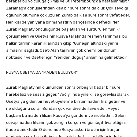
beraber bu yolculuğa çıkmış ve St. Petersbourg’da hastalanmıştır.
Zaramag’a dönüşlerinden kısa bir süre sonra da ölür. Çok sevdiği
oğlunun ölümüne çok üzülen Zurab da kısa süre sonra vefat eder.
Her ikisi de yan yana bir manastırın bahçesinde defnedilirler.
Zurab Magkaty öncülüğünde başlatılan ve sürdürülen “Birlik”
görüşmeleri ve Osetya’nın Rusya tarafında resmen tanınması bu
halkın tarihin karanlıklarından çıkıp “Güneşin altındaki yerini
almasını” sağladı. Oset-Alan tarihinin çok önemli bir dönüm
noktasıdır ve Osetler için “Yeniden doğuş” anlamına gelmektedir.
RUSYA OSETYA’DA “MADEN BULUYOR”
Zurab Magkaty’nin ölümünden sonra onbeş yıl kadar bir süre
hareketsiz ve sessiz geçer. 1766 yılında yine kilise görevlisi olarak
Osetya’ya giden bir heyet üyelerine biri bir maden filizi getirir ve
ne olduğunu sorar. Bundan çok var diye de ilave eder. Heyet
başkanı bu maden filizini Rusya’ya gönderir ve incelettirir. Gelen
cevap maden filizinin çok zengin kurşun ve gümüş ihtiva ettiğini
ifade etmektedir. O dönemde Rusya askeri üretim için kurşun
madenine çok fazla ihtiyaç duymaktadır. Urallar bölgesinde bir