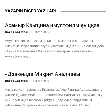
YAZARIN DIĞER YAZILARI
Асҭамыр Кәыҵниа имултфилм ҿыцқәа
Jineps Gazetesi
-
15 Nisan 2025
Амультипликатор Асәамыр Кәыәниа мышқәак раәхьа ахәыҷы рацәа
еизигеит. Иара иаәиәаз аәсуа мультфильмқәа әба: «Риәа алегендеи»,
«Ахьча Чаҳмаәи Аәсәаа Қәамзачи» рәыргараәы азал азна әәын.
Амульфильмқәа...
«Дзакәыда Миҳри» Анҭалиаҿы
Jineps Gazetesi
-
15 Nisan 2025
Анҭалиа Азиндырҩыцәа Рнаплакы, Аҳәса Рзинқәа Ауаажәларратә
Хаҵеи-Ҧҳәыси Реиҟарара Акомиссиа еиҿнакааз, Аҳәса ирызку
Акинофилмқәа цәыргара иҭагӡаны, адокументард фильм
«Дзакәыда Миҳри» гьы иыубарҭан. Хәажәкрамза 13 рзы,...