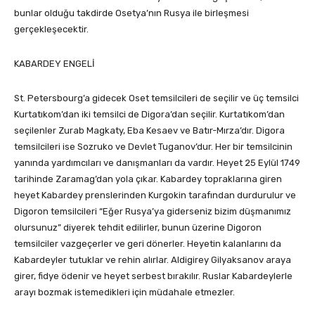
bunlar olduğu takdirde Osetya’nın Rusya ile birleşmesi
gerçekleşecektir.
KABARDEY ENGELİ
St. Petersbourg’a gidecek Oset temsilcileri de seçilir ve üç temsilci
Kurtatıkom’dan iki temsilci de Digora’dan seçilir. Kurtatıkom’dan
seçilenler Zurab Magkaty, Eba Kesaev ve Batır-Mırza’dır. Digora
temsilcileri ise Sozruko ve Devlet Tuganov’dur. Her bir temsilcinin
yanında yardımcıları ve danışmanları da vardır. Heyet 25 Eylül 1749
tarihinde Zaramag’dan yola çıkar. Kabardey topraklarına giren
heyet Kabardey prenslerinden Kurgokin tarafından durdurulur ve
Digoron temsilcileri “Eğer Rusya’ya giderseniz bizim düşmanımız
olursunuz” diyerek tehdit edilirler, bunun üzerine Digoron
temsilciler vazgeçerler ve geri dönerler. Heyetin kalanlarını da
Kabardeyler tutuklar ve rehin alırlar. Aldigirey Gilyaksanov araya
girer, fidye ödenir ve heyet serbest bırakılır. Ruslar Kabardeylerle
arayı bozmak istemedikleri için müdahale etmezler.