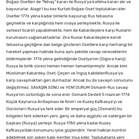
Boğazı Osetleri de “Nıhaş” kararı ile Rusya’ya katılma kararı alır ve
başvururlar. Alagir’i bu kez Kurtatı Boğazı Oset toplulukları izler.
Osetler 1776 yılına kadar binlerle başvurup Rus tebasına
geçmekte ve karşılığında hem ovaya yerleşmekte, Rusya ile
serbest ticaret yapabilmekte, hem de Kabardeylere karşı Rusların
korumasını sağlamaktadırlar. Zira Ruslar Kabardeylere kendi
tebasına geçtiğine dair belge gösteren Osetlere karşı herhangi bir
hareket yapması halinde buna aynı şekilde cevap vereceklerini
bildirmişlerdir. 1776 yılına gelindiğinde Osetya’nın (Digora hariç)
Rusya ile birlik süreci hemen hemen tamamlanmıştır. Ancak kimi
Müslüman Kabardey, Oset, Çeçen ve İnguş kabileleriRusya’ya
karşı savaşmaktan geri durmazlar. Ancak bu da savaşın sonucunu
değiştirmez. SAVAŞIN SONU ve YENİ DURUM Osmanlı-Rus savaşı
Rusya’nın üstünlüğü ile sona erer. Osmanlı Devleti 5 Haziran 1774
Küçük Kaynarca Antlaşması ile Kırım’ı ve Kuzey Kafkasya’yı ve
Gürcistan’ı Rusya’ya terk eder. Bir emperyal güç (Osmanlı) bu
bölgeleri terk ederken yeni, genç ve daha açgözlü ve saldırgan bir
başkası (Rusya) yerleşir. Rusya 1780 yılına kadar Kuzey
Kafkasya’daki konumunu iyice güçlendirir. Yerel halkları kontrol
edebilmek için askeri kale-kentler inşa eder. Topluluklarla yeni