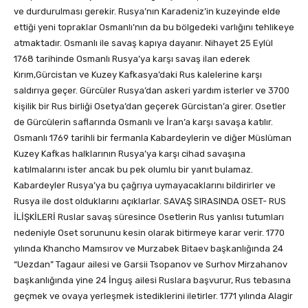
ve durdurulması gerekir. Rusya’nın Karadeniz’in kuzeyinde elde
ettiği yeni topraklar Osmanlı’nın da bu bölgedeki varlığını tehlikeye
atmaktadır. Osmanlı ile savaş kapıya dayanır. Nihayet 25 Eylül
1768 tarihinde Osmanlı Rusya’ya karşı savaş ilan ederek
Kırım,Gürcistan ve Kuzey Kafkasya’daki Rus kalelerine karşı
saldırıya geçer. Gürcüler Rusya’dan askeri yardım isterler ve 3700
kişilik bir Rus birliği Osetya’dan geçerek Gürcistan’a girer. Osetler
de Gürcülerin saflarında Osmanlı ve İran’a karşı savaşa katılır.
Osmanlı 1769 tarihli bir fermanla Kabardeylerin ve diğer Müslüman
Kuzey Kafkas halklarının Rusya’ya karşı cihad savaşına
katılmalarını ister ancak bu pek olumlu bir yanıt bulamaz.
Kabardeyler Rusya’ya bu çağrıya uymayacaklarını bildirirler ve
Rusya ile dost olduklarını açıklarlar. SAVAŞ SIRASINDA OSET- RUS
İLİŞKİLERİ Ruslar savaş süresince Osetlerin Rus yanlısı tutumları
nedeniyle Oset sorununu kesin olarak bitirmeye karar verir. 1770
yılında Khancho Mamsırov ve Murzabek Bitaev başkanlığında 24
“Uezdan” Tagaur ailesi ve Garsii Tsopanov ve Surhov Mirzahanov
başkanlığında yine 24 İnguş ailesi Ruslara başvurur, Rus tebasına
geçmek ve ovaya yerleşmek istediklerini iletirler. 1771 yılında Alagir