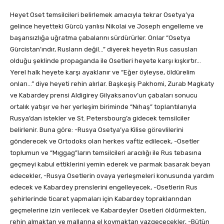
Heyet Oset temsilcileri belirlemek amacıyla tekrar Osetya’ya
gelince heyetteki Gürcü yanlısı Nikolai ve Joseph engelleme ve
başarısızlığa uğratma çabalarını sürdürürler. Onlar “Osetya
Gürcistan’ındır, Rusların değil…” diyerek heyetin Rus casusları
olduğu şeklinde propaganda ile Osetleri heyete karşı kışkırtır…
Yerel halk heyete karşı ayaklanır ve “Eğer öyleyse, öldürelim
onları…” diye heyeti rehin alırlar. Başkeşiş Pakhomi, Zurab Magkaty
ve Kabardey prensi Aldigirey Gilyaksanov’un çabaları sonucu
ortalık yatışır ve her yerleşim biriminde “Nıhaş” toplantılarıyla
Rusya’dan istekler ve St. Petersbourg’a gidecek temsilciler
belirlenir. Buna göre: -Rusya Osetya’ya Kilise görevlilerini
gönderecek ve Ortodoks olan herkes vaftiz edilecek, -Osetler
toplumun ve “Mıggag”ların temsilcileri aracılığı ile Rus tebasına
geçmeyi kabul ettiklerini yemin ederek ve parmak basarak beyan
edecekler, -Rusya Osetlerin ovaya yerleşmeleri konusunda yardım
edecek ve Kabardey prenslerini engelleyecek, -Osetlerin Rus
şehirlerinde ticaret yapmaları için Kabardey topraklarından
geçmelerine izin verilecek ve Kabardeyler Osetleri öldürmekten,
rehin almaktan ve mallarına el koymaktan vazgeçecekler, -Bütün