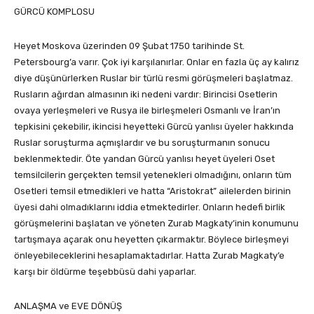
GÜRCÜ KOMPLOSU
Heyet Moskova üzerinden 09 Şubat 1750 tarihinde St.
Petersbourg’a varır. Çok iyi karşılanırlar. Onlar en fazla üç ay kalırız
diye düşünürlerken Ruslar bir türlü resmi görüşmeleri başlatmaz.
Rusların ağırdan almasının iki nedeni vardır: Birincisi Osetlerin
ovaya yerleşmeleri ve Rusya ile birleşmeleri Osmanlı ve İran’ın
tepkisini çekebilir, ikincisi heyetteki Gürcü yanlısı üyeler hakkında
Ruslar soruşturma açmışlardır ve bu soruşturmanın sonucu
beklenmektedir. Öte yandan Gürcü yanlısı heyet üyeleri Oset
temsilcilerin gerçekten temsil yetenekleri olmadığını, onların tüm
Osetleri temsil etmedikleri ve hatta “Aristokrat” ailelerden birinin
üyesi dahi olmadıklarını iddia etmektedirler. Onların hedefi birlik
görüşmelerini başlatan ve yöneten Zurab Magkaty’inin konumunu
tartışmaya açarak onu heyetten çıkarmaktır. Böylece birleşmeyi
önleyebileceklerini hesaplamaktadırlar. Hatta Zurab Magkaty’e
karşı bir öldürme teşebbüsü dahi yaparlar.
ANLAŞMA ve EVE DÖNÜŞ