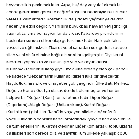
hayvancılıkla geçinmekteler. Arpa, buğday ve yulaf ekmekte;
ancak gerek iklim gerekse coğrafi koşullar nedeniyle bu ürünler
yetersiz kalmaktadır. Bostancılık da şiddetli yağmur ya da don
nedeniyle etkili değildir. Yanı sıra büyükbaş hayvan yetiştiriciliği
yapmakta, ama bu hayvanlar da sık sık Kabardey prenslerinin
baskınları sonucu el konulup götürülmektedir. Halk çok fakir,
yoksul ve eğitimsizdir. Ticaret ve el sanatları çok geridir, sadece
silah ve silah üretimine bağlı el sanatları gelişmiştir. Giysilerini
kendileri yapmakta ve bunun için yün ve koyun derisi
kullanmaktadırlar. Kumaş giysi uzak ülkelerden gelen çok pahalı
ve sadece “Uezdan”ların kullanabildikleri lüks bir giyecektir.
Haydutluk, hırsızlık ve cinayetler çok yaygındır. Ülke Batı, Merkez,
Doğu ve Güney Osetya olarak dörde bölünmüştür ve her bir
bölgeyi bir “Boğaz” (Kom) temsil etmektedir. Digor Boğazı
(Digorkom), Alagir Boğazı (Uellacırıkom), Kurtat Boğazı
(Kurtatıkom) gibi. Her “Kom”da yaşayan aileler olağanüstü
yoksulluklarının yanısıra kendi aralarındaki yaygın kan davaları ile
de tüm enerjilerini tüketmektedirler. Diğer komlardaki topluluklarla
da ilişkileri son derece cılız ve zayıftır. Tüm ülkede yaklaşık 6800