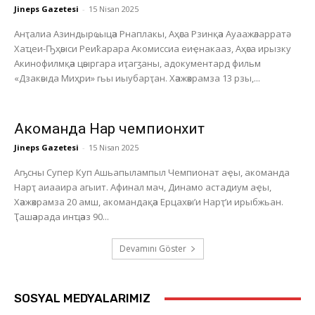
Jineps Gazetesi
-
15 Nisan 2025
Анҭалиа Азиндырҩыцәа Рнаплакы, Аҳәса Рзинқәа Ауаажәларратә
Хаҵеи-Ҧҳәыси Реиҟарара Акомиссиа еиҿнакааз, Аҳәса ирызку
Акинофилмқәа цәыргара иҭагӡаны, адокументард фильм
«Дзакәыда Миҳри» гьы иыубарҭан. Хәажәкрамза 13 рзы,...
Акоманда Нарҭ чемпионхит
Jineps Gazetesi
-
15 Nisan 2025
Аҧсны Супер Куп Ашьапылампыл Чемпионат аҿы, акоманда
Нарҭ аиааира агыит. Афинал мач, Динамо астадиум аҿы,
Хәажәкрамза 20 амш, акомандақәа Ерцахәы’и Нарҭ’и ирыбжьан.
Ҭашәарада инҵәаз 90...
Devamını Göster
SOSYAL MEDYALARIMIZ