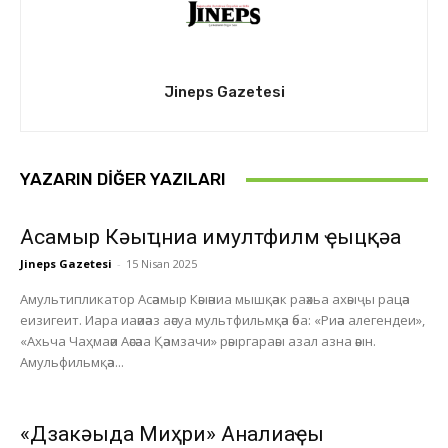
Jineps Gazetesi
YAZARIN DIĞER YAZILARI
Асҭамыр Кәыҵниа имултфилм ҿыцқәа
Jineps Gazetesi
-
15 Nisan 2025
Амультипликатор Асәамыр Кәыәниа мышқәак раәхьа ахәыҷы рацәа
еизигеит. Иара иаәиәаз аәсуа мультфильмқәа әба: «Риәа алегендеи»,
«Ахьча Чаҳмаәи Аәсәаа Қәамзачи» рәыргараәы азал азна әәын.
Амульфильмқәа...
«Дзакәыда Миҳри» Анҭалиаҿы