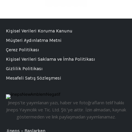
Kişisel Verileri Koruma Kanunu
Müşteri Aydınlatma Metni
Çerez Politikası
Kişisel Verileri Saklama ve İmha Politikası
Gizlilik Politikası
Mesafeli Satış Sözleşmesi
Jineps’te yayımlanan yazı, haber ve fotoğrafların telif hakkı
Jineps Yayıncılık ve Tic. Ltd. Şti.’ye aittir. İzin almadan, kaynak
göstermeden ve link paylaşmadan yayımlanamaz.
Jineps – Başlarken