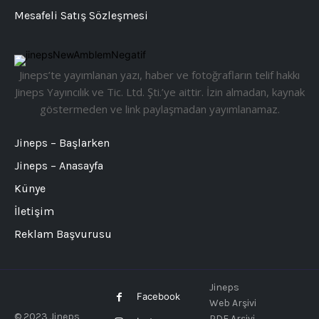
Mesafeli Satış Sözleşmesi
Jineps’te yayımlanan yazı, haber ve fotoğrafların telif hakkı
Jineps Yayıncılık ve Tic. Ltd. Şti.’ye aittir. İzin almadan, kaynak
göstermeden ve link paylaşmadan yayımlanamaz.
Jineps – Başlarken
Jineps – Anasayfa
Künye
İletişim
Reklam Başvurusu
Jineps
Facebook
Web Arşivi
© 2023 Jineps
PDF Arşivi