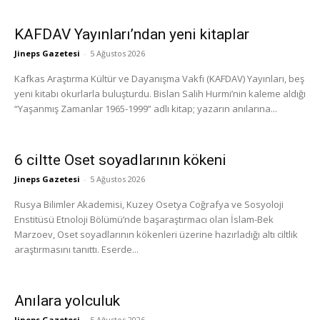
KAFDAV Yayınları’ndan yeni kitaplar
Jineps Gazetesi
-
5 Ağustos 2026
Kafkas Araştırma Kültür ve Dayanışma Vakfı (KAFDAV) Yayınları, beş
yeni kitabı okurlarla buluşturdu. Bislan Salih Hurmi’nin kaleme aldığı
“Yaşanmış Zamanlar 1965-1999” adlı kitap; yazarın anılarına...
6 ciltte Oset soyadlarının kökeni
Jineps Gazetesi
-
5 Ağustos 2026
Rusya Bilimler Akademisi, Kuzey Osetya Coğrafya ve Sosyoloji
Enstitüsü Etnoloji Bölümü’nde başaraştırmacı olan İslam-Bek
Marzoev, Oset soyadlarının kökenleri üzerine hazırladığı altı ciltlik
araştırmasını tanıttı. Eserde...
Anılara yolculuk
Jineps Gazetesi
-
5 Ağustos 2026