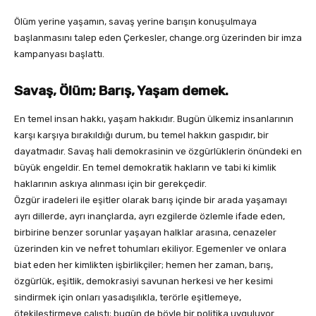
Ölüm yerine yaşamın, savaş yerine barışın konuşulmaya
başlanmasını talep eden Çerkesler, change.org üzerinden bir imza
kampanyası başlattı.
Savaş, Ölüm; Barış, Yaşam demek.
En temel insan hakkı, yaşam hakkıdır. Bugün ülkemiz insanlarının
karşı karşıya bırakıldığı durum, bu temel hakkın gaspıdır, bir
dayatmadır. Savaş hali demokrasinin ve özgürlüklerin önündeki en
büyük engeldir. En temel demokratik hakların ve tabi ki kimlik
haklarının askıya alınması için bir gerekçedir.
Özgür iradeleri ile eşitler olarak barış içinde bir arada yaşamayı
ayrı dillerde, ayrı inançlarda, ayrı ezgilerde özlemle ifade eden,
birbirine benzer sorunlar yaşayan halklar arasına, cenazeler
üzerinden kin ve nefret tohumları ekiliyor. Egemenler ve onlara
biat eden her kimlikten işbirlikçiler; hemen her zaman, barış,
özgürlük, eşitlik, demokrasiyi savunan herkesi ve her kesimi
sindirmek için onları yasadışılıkla, terörle eşitlemeye,
ötekileştirmeye çalıştı; bugün de böyle bir politika uyguluyor.