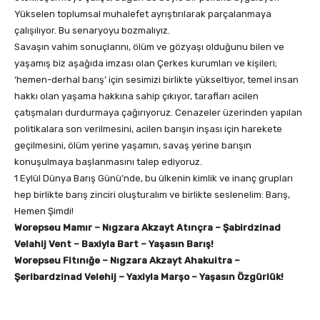
Yükselen toplumsal muhalefet ayrıştırılarak parçalanmaya
çalışılıyor. Bu senaryoyu bozmalıyız.
Savaşın vahim sonuçlarını, ölüm ve gözyaşı olduğunu bilen ve
yaşamış biz aşağıda imzası olan Çerkes kurumları ve kişileri;
‘hemen-derhal barış’ için sesimizi birlikte yükseltiyor, temel insan
hakkı olan yaşama hakkına sahip çıkıyor, tarafları acilen
çatışmaları durdurmaya çağırıyoruz. Cenazeler üzerinden yapılan
politikalara son verilmesini, acilen barışın inşası için harekete
geçilmesini, ölüm yerine yaşamın, savaş yerine barışın
konuşulmaya başlanmasını talep ediyoruz.
1 Eylül Dünya Barış Günü’nde, bu ülkenin kimlik ve inanç grupları
hep birlikte barış zinciri oluşturalım ve birlikte seslenelim: Barış,
Hemen Şimdi!
Worepseu Mamır – Nıgzara Akzayt Atınçra – Şabirdzinad
Velahij Vent – Baxiyla Bart – Yaşasın Barış!
Worepseu Fitınığe – Nıgzara Akzayt Ahakuitra –
Şeribardzinad Velehij – Yaxiyla Marşo – Yaşasın Özgürlük!