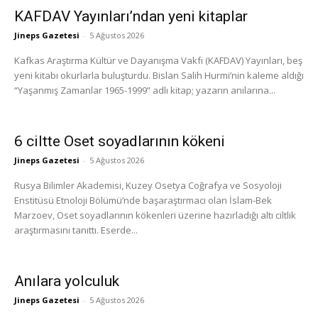
KAFDAV Yayınları’ndan yeni kitaplar
Jineps Gazetesi
-
5 Ağustos 2026
Kafkas Araştırma Kültür ve Dayanışma Vakfı (KAFDAV) Yayınları, beş
yeni kitabı okurlarla buluşturdu. Bislan Salih Hurmi’nin kaleme aldığı
“Yaşanmış Zamanlar 1965-1999” adlı kitap; yazarın anılarına...
6 ciltte Oset soyadlarının kökeni
Jineps Gazetesi
-
5 Ağustos 2026
Rusya Bilimler Akademisi, Kuzey Osetya Coğrafya ve Sosyoloji
Enstitüsü Etnoloji Bölümü’nde başaraştırmacı olan İslam-Bek
Marzoev, Oset soyadlarının kökenleri üzerine hazırladığı altı ciltlik
araştırmasını tanıttı. Eserde...
Anılara yolculuk
Jineps Gazetesi
-
5 Ağustos 2026