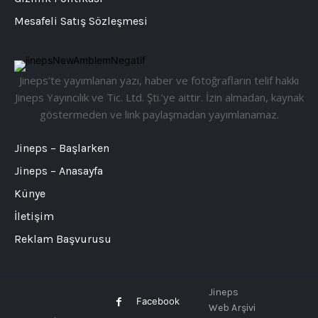
Mesafeli Satış Sözleşmesi
Jineps’te yayımlanan yazı, haber ve fotoğrafların telif hakkı
Jineps Yayıncılık ve Tic. Ltd. Şti.’ye aittir. İzin almadan, kaynak
göstermeden ve link paylaşmadan yayımlanamaz.
Jineps – Başlarken
Jineps – Anasayfa
Künye
İletişim
Reklam Başvurusu
Jineps
Facebook
Web Arşivi