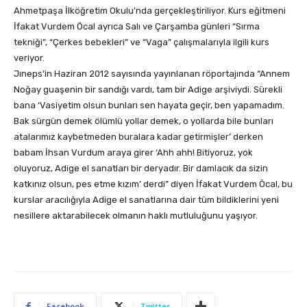
Ahmetpaşa İlköğretim Okulu’nda gerçekleştiriliyor. Kurs eğitmeni
İfakat Vurdem Öcal ayrıca Salı ve Çarşamba günleri “Sırma
tekniği”, “Çerkes bebekleri” ve “Vaga” çalışmalarıyla ilgili kurs
veriyor.
Jıneps’in Haziran 2012 sayısında yayınlanan röportajında “Annem
Noğay guaşenin bir sandığı vardı, tam bir Adige arşiviydi. Sürekli
bana ‘Vasiyetim olsun bunları sen hayata geçir, ben yapamadım.
Bak sürgün demek ölümlü yollar demek, o yollarda bile bunları
atalarımız kaybetmeden buralara kadar getirmişler’ derken
babam İhsan Vurdum araya girer ‘Ahh ahh! Bitiyoruz, yok
oluyoruz, Adige el sanatları bir deryadır. Bir damlacık da sizin
katkınız olsun, pes etme kızım’ derdi” diyen İfakat Vurdem Öcal, bu
kurslar aracılığıyla Adige el sanatlarına dair tüm bildiklerini yeni
nesillere aktarabilecek olmanın haklı mutluluğunu yaşıyor.
Facebook
Twitter