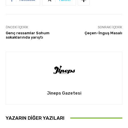
ÖNCEKI İÇERIK
SONRAKI İÇERIK
Genç ressamlar Sohum
Çeçen-İnguş Masalı
sokaklarında yarıştı
Jineps Gazetesi
YAZARIN DIĞER YAZILARI