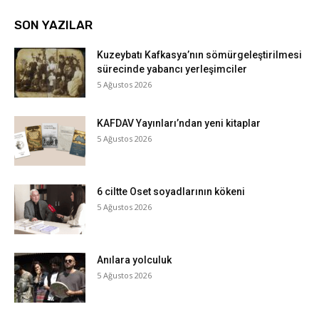
SON YAZILAR
Kuzeybatı Kafkasya’nın sömürgeleştirilmesi
sürecinde yabancı yerleşimciler
5 Ağustos 2026
KAFDAV Yayınları’ndan yeni kitaplar
5 Ağustos 2026
6 ciltte Oset soyadlarının kökeni
5 Ağustos 2026
Anılara yolculuk
5 Ağustos 2026