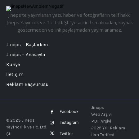
Jineps’te yayımlanan yazı, haber ve fotoğrafların telif hakkı
Jineps Yayıncılık ve Tic. Ltd. Şti.’ye aittir. İzin almadan, kaynak
göstermeden ve link paylaşmadan yayımlanamaz.
Jineps – Başlarken
Jineps – Anasayfa
Künye
İletişim
Reklam Başvurusu
Jineps
Facebook
Web Arşivi
© 2023 Jineps
PDF Arşivi
Instagram
Yayıncılık ve Tic. Ltd.
2025 Yılı Reklam-
Twitter
Şti
İlan Tarifesi