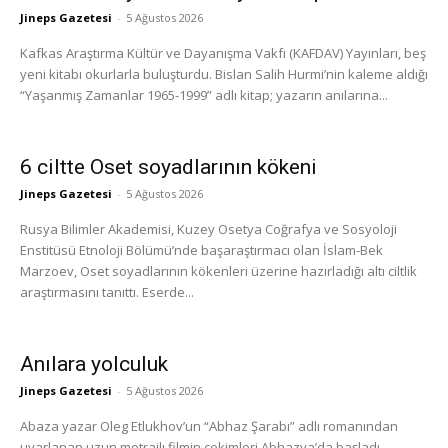
Jineps Gazetesi
-
5 Ağustos 2026
Kafkas Araştırma Kültür ve Dayanışma Vakfı (KAFDAV) Yayınları, beş
yeni kitabı okurlarla buluşturdu. Bislan Salih Hurmi’nin kaleme aldığı
“Yaşanmış Zamanlar 1965-1999” adlı kitap; yazarın anılarına...
6 ciltte Oset soyadlarının kökeni
Jineps Gazetesi
-
5 Ağustos 2026
Rusya Bilimler Akademisi, Kuzey Osetya Coğrafya ve Sosyoloji
Enstitüsü Etnoloji Bölümü’nde başaraştırmacı olan İslam-Bek
Marzoev, Oset soyadlarının kökenleri üzerine hazırladığı altı ciltlik
araştırmasını tanıttı. Eserde...
Anılara yolculuk
Jineps Gazetesi
-
5 Ağustos 2026
Abaza yazar Oleg Etlukhov’un “Abhaz Şarabı” adlı romanından
uyarlanan uzun metrajlı filmin çekimleri Abhazya’da başladı.