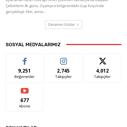
Çekimlerin ilk günü, Oçamçıra bölgesindeki Gup Köyü’nde
gerçekleşti. Film, anne...
Devamını Göster
SOSYAL MEDYALARIMIZ
9,251
2,745
4,012
Beğenenler
Takipçiler
Takipçiler
677
Abone