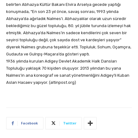
belirten Abhazya Kültür Bakanı Elvira Arselya gecede yaptığı
konuşmada, “En son 23 yıl önce, savaş sonrası, 1993 yılında
Abhazya’da ağırladık Nalmes’i. Abhazyalılar olarak uzun süredir
beklediğimiz bu güzel topluluğu, 80. yıl jübile turunda izlemeyi hak
etmiştik. Abhazya’da Nalmes’in sadece kendilerini çok seven bir
seyirci topluluğu değil, çok sayıda dost ve kardeşleri yaşıyor”
diyerek Nalmes grubuna teşekkür etti. Topluluk; Sohum, Oçamçıra,
Gudauta ve Gulrıpş-Maçara’da gösteri yaptı.
1936 yılında kurulan Adigey Devlet Akademik Halk Dansları
Topluluğu yaklaşık 70 kişiden oluşuyor. 2013 yılından bu yana
Nalmes’in ana koreograf ve sanat yönetmenliğini Adigey’li Kuban
Aslan Hacaev yapıyor. (altinpost.org)
Facebook
Twitter