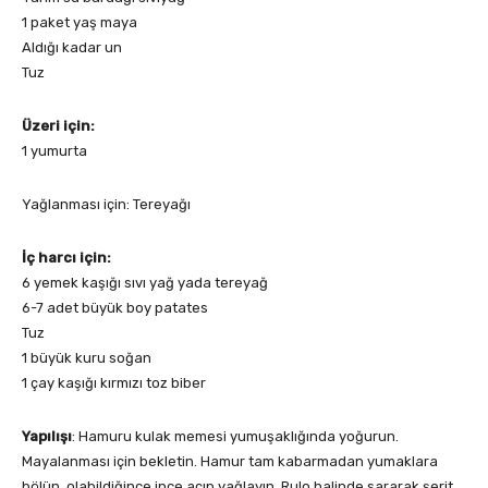
1 paket yaş maya
Aldığı kadar un
Tuz
Üzeri için:
1 yumurta
Yağlanması için: Tereyağı
İç harcı için:
6 yemek kaşığı sıvı yağ yada tereyağ
6-7 adet büyük boy patates
Tuz
1 büyük kuru soğan
1 çay kaşığı kırmızı toz biber
Yapılışı
: Hamuru kulak memesi yumuşaklığında yoğurun.
Mayalanması için bekletin. Hamur tam kabarmadan yumaklara
bölün, olabildiğince ince açıp yağlayın. Rulo halinde sararak şerit