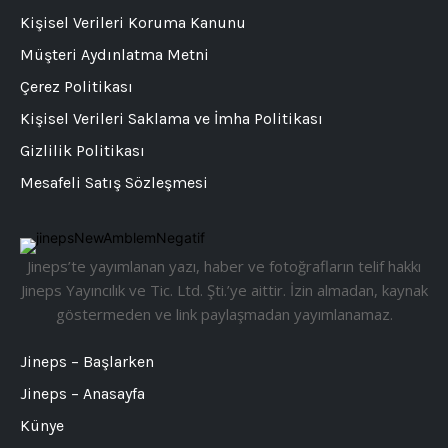
Kişisel Verileri Koruma Kanunu
Müşteri Aydınlatma Metni
Çerez Politikası
Kişisel Verileri Saklama ve İmha Politikası
Gizlilik Politikası
Mesafeli Satış Sözleşmesi
Jineps’te yayımlanan yazı, haber ve fotoğrafların telif hakkı
Jineps Yayıncılık ve Tic. Ltd. Şti.’ye aittir. İzin almadan, kaynak
göstermeden ve link paylaşmadan yayımlanamaz.
Jineps – Başlarken
Jineps – Anasayfa
Künye