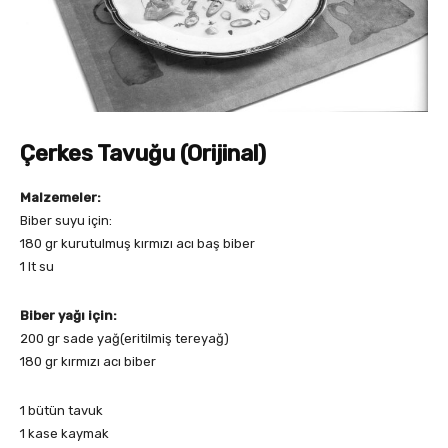
Çerkes Tavuğu (Orijinal)
Malzemeler:
Biber suyu için:
180 gr kurutulmuş kırmızı acı baş biber
1 lt su
Biber yağı için:
200 gr sade yağ(eritilmiş tereyağ)
180 gr kırmızı acı biber
1 bütün tavuk
1 kase kaymak