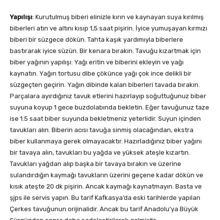
Yapılışı
: Kurutulmuş biberi elinizle kırın ve kaynayan suya kırılmış
biberleri atın ve altını kısıp 1,5 saat pişirin. İyice yumuşayan kırmızı
biberi bir süzgece dökün. Tahta kaşık yardımıyla biberlere
bastırarak iyice süzün. Bir kenara bırakın. Tavuğu kızartmak için
biber yağının yapılışı: Yağı eritin ve biberini ekleyin ve yağı
kaynatın. Yağın tortusu dibe çökünce yağı çok ince delikli bir
süzgeçten geçirin. Yağın dibinde kalan biberleri tavada bırakın.
Parçalara ayırdığınız tavuk etlerini hazırlayıp soğuttuğunuz biber
suyuna koyup 1 gece buzdolabında bekletin. Eğer tavuğunuz taze
ise 1.5 saat biber suyunda bekletmeniz yeterlidir. Suyun içinden
tavukları alın. Biberin acısı tavuğa sinmiş olacağından, ekstra
biber kullanmaya gerek olmayacaktır. Hazırladığınız biber yağını
bir tavaya alın, tavukları bu yağda ve yüksek ateşle kızartın.
Tavukları yağdan alıp başka bir tavaya bırakın ve üzerine
sulandırdığın kaymağı tavukların üzerini geçene kadar dökün ve
kısık ateşte 20 dk pişirin. Ancak kaymağı kaynatmayın. Basta ve
şjps ile servis yapın. Bu tarif Kafkasya’da eski tarihlerde yapılan
Çerkes tavuğunun orijinalidir. Ancak bu tarif Anadolu’ya Büyük