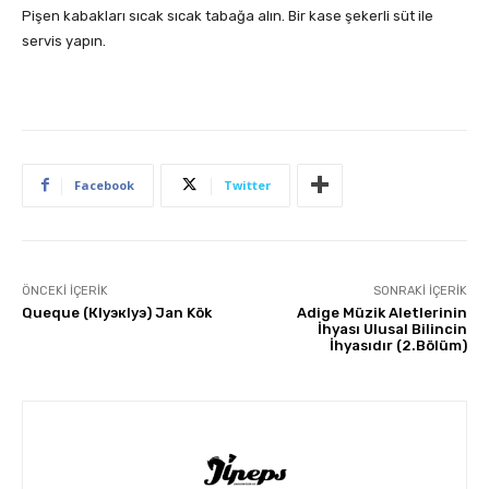
Pişen kabakları sıcak sıcak tabağa alın. Bir kase şekerli süt ile
servis yapın.
Facebook
Twitter
ÖNCEKI İÇERIK
SONRAKI İÇERIK
Queque (КIуэкIуэ) Jan Kök
Adige Müzik Aletlerinin
İhyası Ulusal Bilincin
İhyasıdır (2.Bölüm)