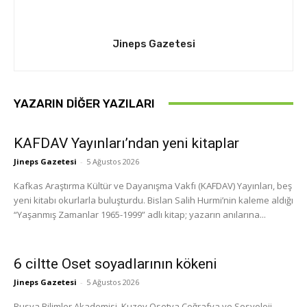
Jineps Gazetesi
YAZARIN DIĞER YAZILARI
KAFDAV Yayınları’ndan yeni kitaplar
Jineps Gazetesi
-
5 Ağustos 2026
Kafkas Araştırma Kültür ve Dayanışma Vakfı (KAFDAV) Yayınları, beş
yeni kitabı okurlarla buluşturdu. Bislan Salih Hurmi’nin kaleme aldığı
“Yaşanmış Zamanlar 1965-1999” adlı kitap; yazarın anılarına...
6 ciltte Oset soyadlarının kökeni
Jineps Gazetesi
-
5 Ağustos 2026
Rusya Bilimler Akademisi, Kuzey Osetya Coğrafya ve Sosyoloji