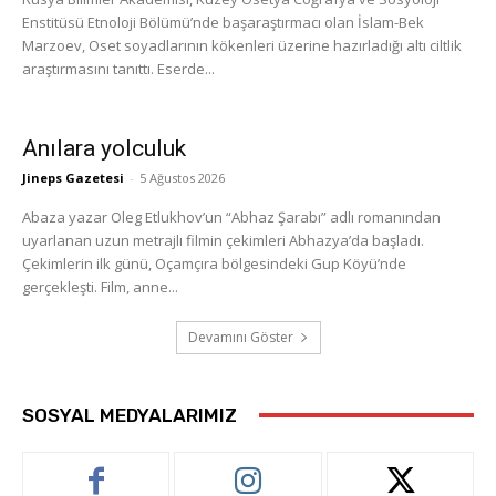
Enstitüsü Etnoloji Bölümü’nde başaraştırmacı olan İslam-Bek
Marzoev, Oset soyadlarının kökenleri üzerine hazırladığı altı ciltlik
araştırmasını tanıttı. Eserde...
Anılara yolculuk
Jineps Gazetesi
-
5 Ağustos 2026
Abaza yazar Oleg Etlukhov’un “Abhaz Şarabı” adlı romanından
uyarlanan uzun metrajlı filmin çekimleri Abhazya’da başladı.
Çekimlerin ilk günü, Oçamçıra bölgesindeki Gup Köyü’nde
gerçekleşti. Film, anne...
Devamını Göster
SOSYAL MEDYALARIMIZ