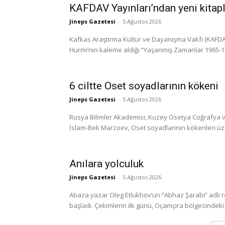
KAFDAV Yayınları’ndan yeni kitap
Jineps Gazetesi
-
5 Ağustos 2026
Kafkas Araştırma Kültür ve Dayanışma Vakfı (KAFDAV)
Hurmi’nin kaleme aldığı “Yaşanmış Zamanlar 1965-1999
6 ciltte Oset soyadlarının kökeni
Jineps Gazetesi
-
5 Ağustos 2026
Rusya Bilimler Akademisi, Kuzey Osetya Coğrafya ve
İslam-Bek Marzoev, Oset soyadlarının kökenleri üzerine
Anılara yolculuk
Jineps Gazetesi
-
5 Ağustos 2026
Abaza yazar Oleg Etlukhov’un “Abhaz Şarabı” adlı 
başladı. Çekimlerin ilk günü, Oçamçıra bölgesindeki 