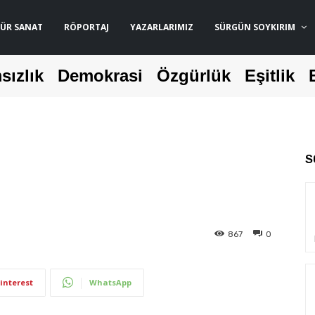
ÜR SANAT
RÖPORTAJ
YAZARLARIMIZ
SÜRGÜN SOYKIRIM
sızlık
Demokrasi
Özgürlük
Eşitlik
S
867
0
interest
WhatsApp