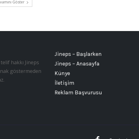
vamını Göster
Jineps – Başlarken
telif hakkı Jineps
Jineps – Anasayfa
, kaynak göstermeden
Künye
z.
İletişim
Reklam Başvurusu