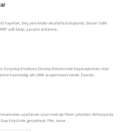
lar
 Yayınları, beş yeni kitabı okurlarla buluşturdu. Bislan Salih
” adlı kitap; yazarın anılarına...
 Sosyoloji Enstitüsü Etnoloji Bölümü’nde başaraştırmacı olan
 hazırladığı altı ciltlik araştırmasını tanıttı. Eserde...
romanından uyarlanan uzun metrajlı filmin çekimleri Abhazya’da
Gup Köyü’nde gerçekleşti. Film, anne...