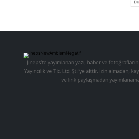
De
Jineps’te yayımlanan yazı, haber ve fotoğrafların 
Yayıncılık ve Tic. Ltd. Şti.’ye aittir. İzin almadan
ve link paylaşmadan yayımlanama