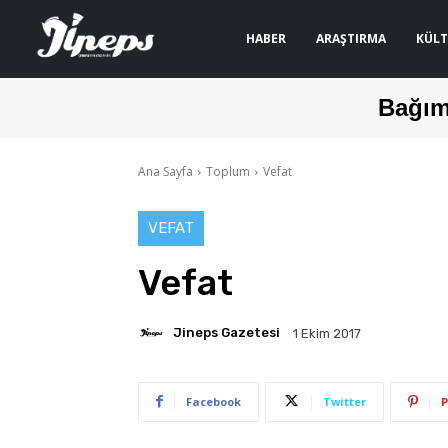
HABER
ARAŞTIRMA
KÜLT
Bağım
Ana Sayfa
Toplum
Vefat
VEFAT
Vefat
Jineps Gazetesi
1 Ekim 2017
Facebook
Twitter
P