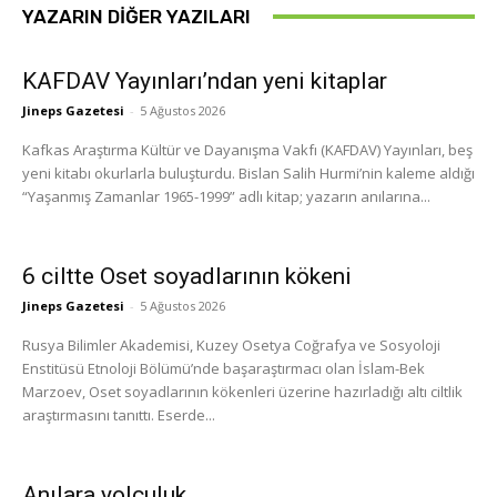
YAZARIN DIĞER YAZILARI
KAFDAV Yayınları’ndan yeni kitaplar
Jineps Gazetesi
-
5 Ağustos 2026
Kafkas Araştırma Kültür ve Dayanışma Vakfı (KAFDAV) Yayınları, beş
yeni kitabı okurlarla buluşturdu. Bislan Salih Hurmi’nin kaleme aldığı
“Yaşanmış Zamanlar 1965-1999” adlı kitap; yazarın anılarına...
6 ciltte Oset soyadlarının kökeni
Jineps Gazetesi
-
5 Ağustos 2026
Rusya Bilimler Akademisi, Kuzey Osetya Coğrafya ve Sosyoloji
Enstitüsü Etnoloji Bölümü’nde başaraştırmacı olan İslam-Bek
Marzoev, Oset soyadlarının kökenleri üzerine hazırladığı altı ciltlik
araştırmasını tanıttı. Eserde...
Anılara yolculuk