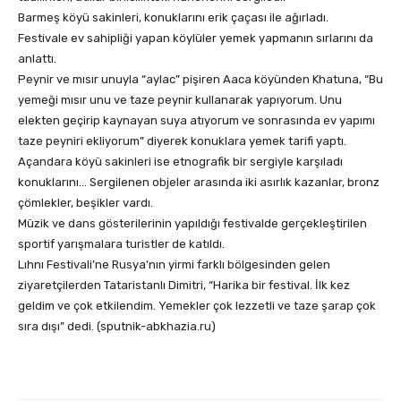
Barmeş köyü sakinleri, konuklarını erik çaçası ile ağırladı.
Festivale ev sahipliği yapan köylüler yemek yapmanın sırlarını da
anlattı.
Peynir ve mısır unuyla “aylac” pişiren Aaca köyünden Khatuna, “Bu
yemeği mısır unu ve taze peynir kullanarak yapıyorum. Unu
elekten geçirip kaynayan suya atıyorum ve sonrasında ev yapımı
taze peyniri ekliyorum” diyerek konuklara yemek tarifi yaptı.
Açandara köyü sakinleri ise etnografik bir sergiyle karşıladı
konuklarını… Sergilenen objeler arasında iki asırlık kazanlar, bronz
çömlekler, beşikler vardı.
Müzik ve dans gösterilerinin yapıldığı festivalde gerçekleştirilen
sportif yarışmalara turistler de katıldı.
Lıhnı Festivali’ne Rusya’nın yirmi farklı bölgesinden gelen
ziyaretçilerden Tataristanlı Dimitri, “Harika bir festival. İlk kez
geldim ve çok etkilendim. Yemekler çok lezzetli ve taze şarap çok
sıra dışı” dedi. (sputnik-abkhazia.ru)