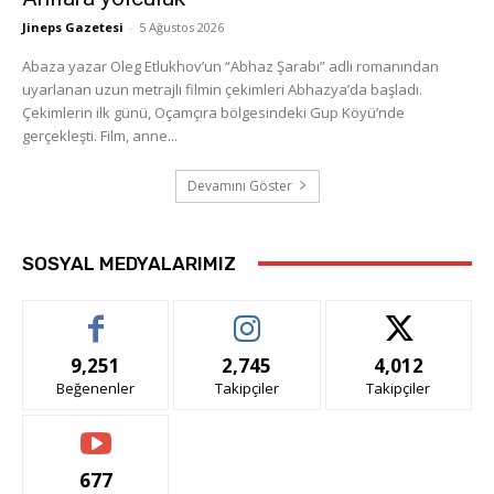
Jineps Gazetesi
-
5 Ağustos 2026
Abaza yazar Oleg Etlukhov’un “Abhaz Şarabı” adlı romanından
uyarlanan uzun metrajlı filmin çekimleri Abhazya’da başladı.
Çekimlerin ilk günü, Oçamçıra bölgesindeki Gup Köyü’nde
gerçekleşti. Film, anne...
Devamını Göster
SOSYAL MEDYALARIMIZ
9,251
2,745
4,012
Beğenenler
Takipçiler
Takipçiler
677