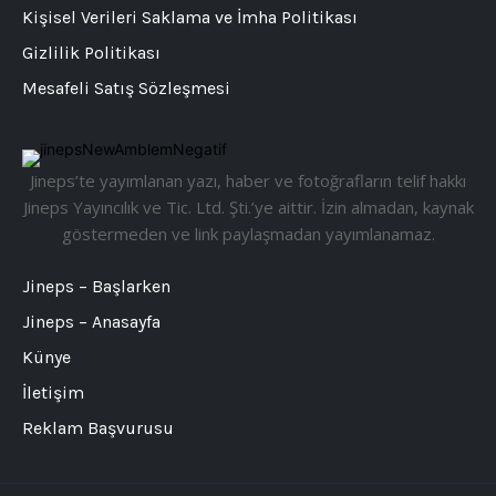
Kişisel Verileri Saklama ve İmha Politikası
Gizlilik Politikası
Mesafeli Satış Sözleşmesi
Jineps’te yayımlanan yazı, haber ve fotoğrafların telif hakkı
Jineps Yayıncılık ve Tic. Ltd. Şti.’ye aittir. İzin almadan, kaynak
göstermeden ve link paylaşmadan yayımlanamaz.
Jineps – Başlarken
Jineps – Anasayfa
Künye
İletişim
Reklam Başvurusu