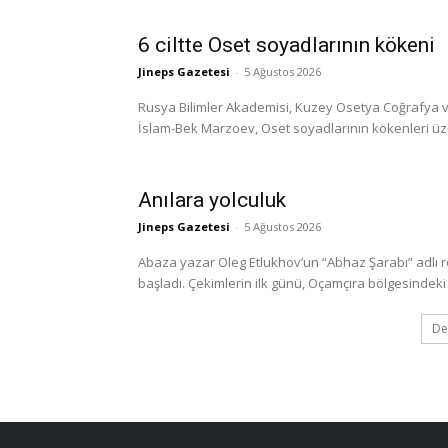
6 ciltte Oset soyadlarının kökeni
Jineps Gazetesi
-
5 Ağustos 2026
Rusya Bilimler Akademisi, Kuzey Osetya Coğrafya ve
İslam-Bek Marzoev, Oset soyadlarının kökenleri üzerine
Anılara yolculuk
Jineps Gazetesi
-
5 Ağustos 2026
Abaza yazar Oleg Etlukhov’un “Abhaz Şarabı” adlı 
başladı. Çekimlerin ilk günü, Oçamçıra bölgesindeki 
De