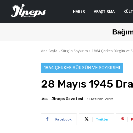
HABER
ARAŞTIRMA
KÜLT
Bağım
Ana Sayfa
Sürgün Soykırım
1864 Çerkes Sürgün ve S
1864 ÇERKES SÜRGÜN VE SOYKIRIMI
28 Mayıs 1945 Dra
Jineps Gazetesi
1 Haziran 2018
Facebook
Twitter
P