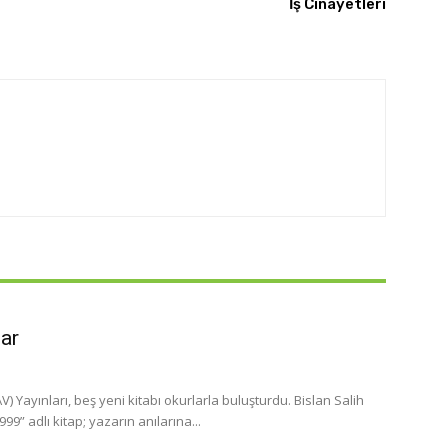
İş Cinayetleri
lar
 Yayınları, beş yeni kitabı okurlarla buluşturdu. Bislan Salih
” adlı kitap; yazarın anılarına...