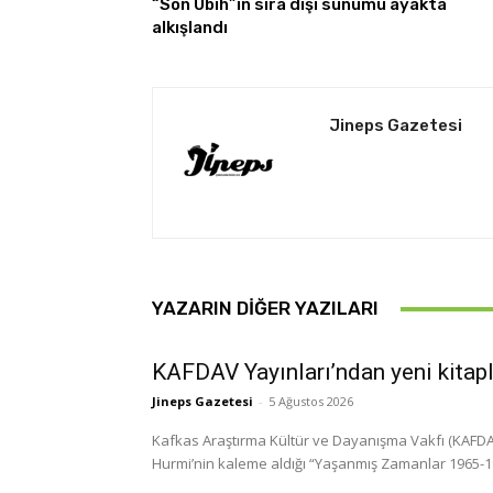
“Son Ubıh”ın sıra dışı sunumu ayakta
alkışlandı
Jineps Gazetesi
YAZARIN DIĞER YAZILARI
KAFDAV Yayınları’ndan yeni kitap
Jineps Gazetesi
-
5 Ağustos 2026
Kafkas Araştırma Kültür ve Dayanışma Vakfı (KAFDAV)
Hurmi’nin kaleme aldığı “Yaşanmış Zamanlar 1965-1999