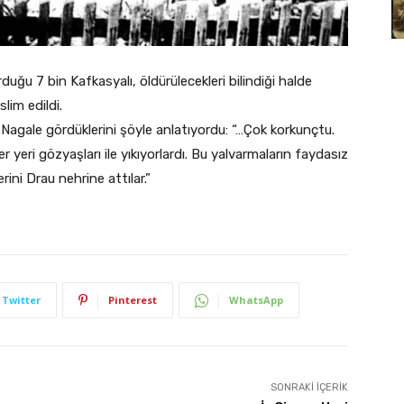
uğu 7 bin Kafkasyalı, öldürülecekleri bilindiği halde
lim edildi.
 Nagale gördüklerini şöyle anlatıyordu: “…Çok korkunçtu.
er yeri gözyaşları ile yıkıyorlardı. Bu yalvarmaların faydasız
ini Drau nehrine attılar.”
Twitter
Pinterest
WhatsApp
SONRAKI İÇERIK