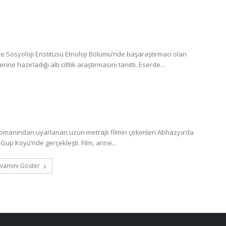
 Sosyoloji Enstitüsü Etnoloji Bölümü’nde başaraştırmacı olan
 hazırladığı altı ciltlik araştırmasını tanıttı. Eserde...
romanından uyarlanan uzun metrajlı filmin çekimleri Abhazya’da
Gup Köyü’nde gerçekleşti. Film, anne...
vamını Göster