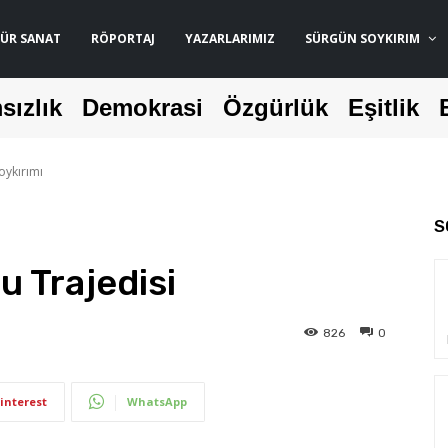
ÜR SANAT
RÖPORTAJ
YAZARLARIMIZ
SÜRGÜN SOYKIRIM
sızlık
Demokrasi
Özgürlük
Eşitlik
oykırımı
S
u Trajedisi
826
0
interest
WhatsApp