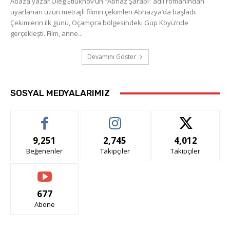
Abaza yazar Oleg Etlukhov’un “Abhaz Şarabı” adlı romanından
uyarlanan uzun metrajlı filmin çekimleri Abhazya’da başladı.
Çekimlerin ilk günü, Oçamçıra bölgesindeki Gup Köyü’nde
gerçekleşti. Film, anne...
Devamını Göster
SOSYAL MEDYALARIMIZ
9,251
2,745
4,012
Beğenenler
Takipçiler
Takipçiler
677
Abone