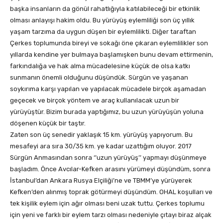
başka insanların da gönül rahatlığıyla katılabileceği bir etkinlik
olması anlayışı hakim oldu. Bu yürüyüş eylemliliği son üç yıllık
yaşam tarzıma da uygun düşen bir eylemlilikti. Diğer taraftan
Çerkes toplumunda bireyi ve sokağı öne çıkaran eylemlilikler son
yıllarda kendine yer bulmaya başlamışken bunu devam ettirmenin,
farkındalığa ve hak alma mücadelesine küçük de olsa katkı
sunmanın önemli olduğunu düşündük. Sürgün ve yaşanan
soykırıma karşı yapılan ve yapılacak mücadele birçok aşamadan
geçecek ve birçok yöntem ve araç kullanılacak uzun bir
yürüyüştür. Bizim burada yaptığımız, bu uzun yürüyüşün yoluna
döşenen küçük bir taştır.
Zaten son üç senedir yaklaşık 15 km. yürüyüş yapıyorum. Bu
mesafeyi ara sıra 30/35 km. ye kadar uzattığım oluyor. 2017
Sürgün Anmasından sonra ‘’uzun yürüyüş’’ yapmayı düşünmeye
başladım. Önce Avcılar-Kefken arasını yürümeyi düşündüm, sonra
İstanbul’dan Ankara Rusya Elçiliği’ne ve TBMM’ye yürüyerek
Kefken’den alınmış toprak götürmeyi düşündüm. OHAL koşulları ve
tek kişilik eylem için ağır olması beni uzak tuttu. Çerkes toplumu
için yeni ve farklı bir eylem tarzı olması nedeniyle çıtayı biraz alçak