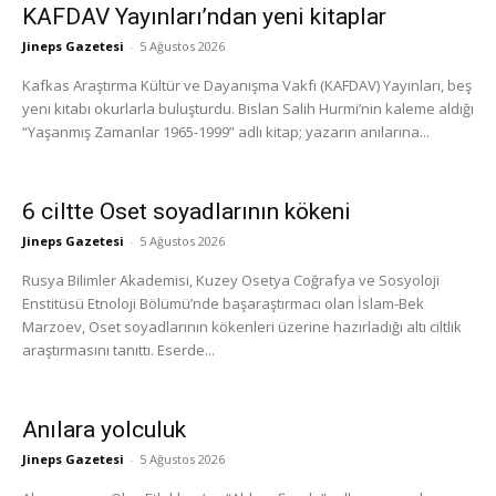
KAFDAV Yayınları’ndan yeni kitaplar
Jineps Gazetesi
-
5 Ağustos 2026
Kafkas Araştırma Kültür ve Dayanışma Vakfı (KAFDAV) Yayınları, beş
yeni kitabı okurlarla buluşturdu. Bislan Salih Hurmi’nin kaleme aldığı
“Yaşanmış Zamanlar 1965-1999” adlı kitap; yazarın anılarına...
6 ciltte Oset soyadlarının kökeni
Jineps Gazetesi
-
5 Ağustos 2026
Rusya Bilimler Akademisi, Kuzey Osetya Coğrafya ve Sosyoloji
Enstitüsü Etnoloji Bölümü’nde başaraştırmacı olan İslam-Bek
Marzoev, Oset soyadlarının kökenleri üzerine hazırladığı altı ciltlik
araştırmasını tanıttı. Eserde...
Anılara yolculuk
Jineps Gazetesi
-
5 Ağustos 2026