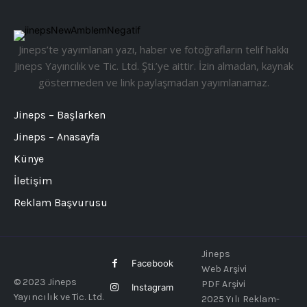
Jineps’te yayımlanan yazı, haber ve fotoğrafların telif hakkı
Jineps Yayıncılık ve Tic. Ltd. Şti.’ye aittir. İzin almadan, kaynak
göstermeden ve link paylaşmadan yayımlanamaz.
Jineps – Başlarken
Jineps – Anasayfa
Künye
İletişim
Reklam Başvurusu
Jineps
Facebook
Web Arşivi
© 2023 Jineps
PDF Arşivi
Instagram
Yayıncılık ve Tic. Ltd.
2025 Yılı Reklam-