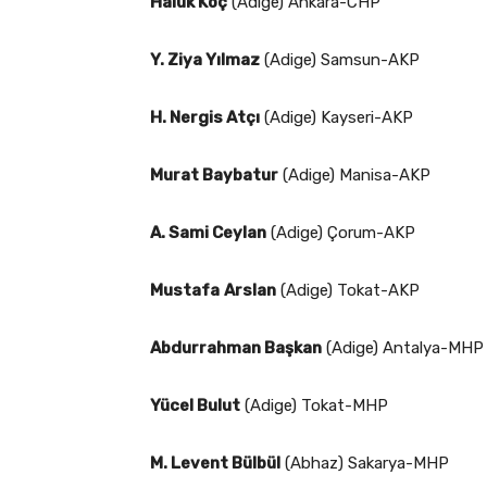
Haluk Koç
(Adige) Ankara-CHP
Y. Ziya Yılmaz
(Adige) Samsun-AKP
H. Nergis Atçı
(Adige) Kayseri-AKP
Murat Baybatur
(Adige) Manisa-AKP
A. Sami Ceylan
(Adige) Çorum-AKP
Mustafa
Arslan
(Adige) Tokat-AKP
Abdurrahman Başkan
(Adige) Antalya-MHP
Yücel Bulut
(Adige) Tokat-MHP
M. Levent Bülbül
(Abhaz) Sakarya-MHP