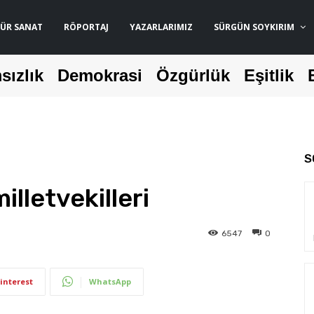
ÜR SANAT
RÖPORTAJ
YAZARLARIMIZ
SÜRGÜN SOYKIRIM
sızlık
Demokrasi
Özgürlük
Eşitlik
S
illetvekilleri
6547
0
interest
WhatsApp