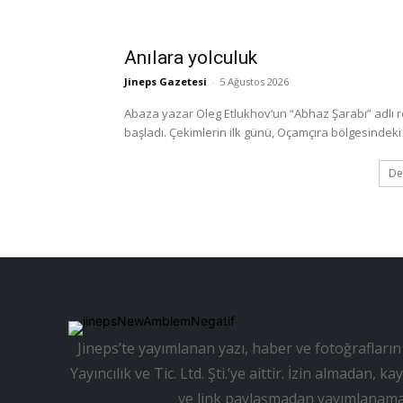
Anılara yolculuk
Jineps Gazetesi
-
5 Ağustos 2026
Abaza yazar Oleg Etlukhov’un “Abhaz Şarabı” adlı 
başladı. Çekimlerin ilk günü, Oçamçıra bölgesindeki 
De
Jineps’te yayımlanan yazı, haber ve fotoğrafların 
Yayıncılık ve Tic. Ltd. Şti.’ye aittir. İzin almadan
ve link paylaşmadan yayımlanama