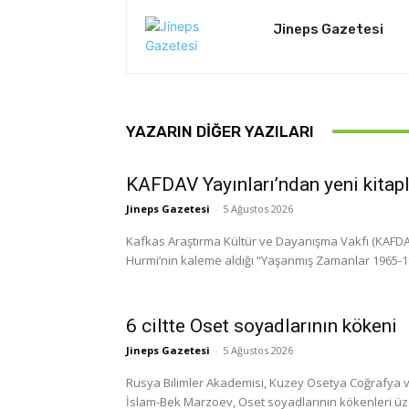
Jineps Gazetesi
YAZARIN DIĞER YAZILARI
KAFDAV Yayınları’ndan yeni kitap
Jineps Gazetesi
-
5 Ağustos 2026
Kafkas Araştırma Kültür ve Dayanışma Vakfı (KAFDAV)
Hurmi’nin kaleme aldığı “Yaşanmış Zamanlar 1965-1999
6 ciltte Oset soyadlarının kökeni
Jineps Gazetesi
-
5 Ağustos 2026
Rusya Bilimler Akademisi, Kuzey Osetya Coğrafya ve
İslam-Bek Marzoev, Oset soyadlarının kökenleri üzerine