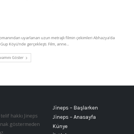
romanından uyarlanan uzun metrajlı filmin çekimleri Abhazya’da
Gup Köyü’nde gerçekleşti. Film, anne...
vamını Göster
Jineps – Başlarken
telif hakkı Jineps
Jineps – Anasayfa
, kaynak göstermeden
Künye
z.