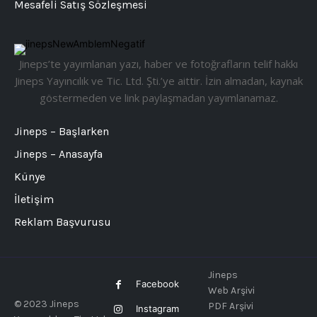
Mesafeli Satış Sözleşmesi
Jineps’te yayımlanan yazı, haber ve fotoğrafların telif hakkı
Jineps Yayıncılık ve Tic. Ltd. Şti.’ye aittir. İzin almadan, kaynak
göstermeden ve link paylaşmadan yayımlanamaz.
Jineps – Başlarken
Jineps – Anasayfa
Künye
İletişim
Reklam Başvurusu
Jineps
Facebook
Web Arşivi
© 2023 Jineps
PDF Arşivi
Instagram