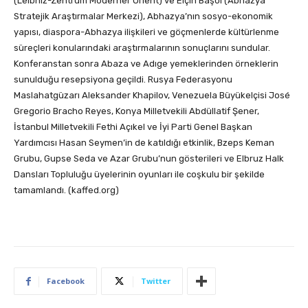
(Leibniz-Zentrum Moderner Orient) ve Elçin Başol (Abhazya
Stratejik Araştırmalar Merkezi), Abhazya’nın sosyo-ekonomik
yapısı, diaspora-Abhazya ilişkileri ve göçmenlerde kültürlenme
süreçleri konularındaki araştırmalarının sonuçlarını sundular.
Konferanstan sonra Abaza ve Adıge yemeklerinden örneklerin
sunulduğu resepsiyona geçildi. Rusya Federasyonu
Maslahatgüzarı Aleksander Khapilov, Venezuela Büyükelçisi José
Gregorio Bracho Reyes, Konya Milletvekili Abdüllatif Şener,
İstanbul Milletvekili Fethi Açıkel ve İyi Parti Genel Başkan
Yardımcısı Hasan Seymen’in de katıldığı etkinlik, Bzeps Keman
Grubu, Gupse Seda ve Azar Grubu’nun gösterileri ve Elbruz Halk
Dansları Topluluğu üyelerinin oyunları ile coşkulu bir şekilde
tamamlandı. (kaffed.org)
Facebook
Twitter