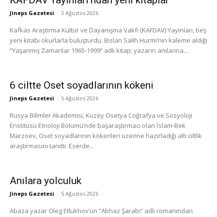
KAFDAV Yayınları’ndan yeni kitaplar
Jineps Gazetesi
-
5 Ağustos 2026
Kafkas Araştırma Kültür ve Dayanışma Vakfı (KAFDAV) Yayınları, beş
yeni kitabı okurlarla buluşturdu. Bislan Salih Hurmi’nin kaleme aldığı
“Yaşanmış Zamanlar 1965-1999” adlı kitap; yazarın anılarına...
6 ciltte Oset soyadlarının kökeni
Jineps Gazetesi
-
5 Ağustos 2026
Rusya Bilimler Akademisi, Kuzey Osetya Coğrafya ve Sosyoloji
Enstitüsü Etnoloji Bölümü’nde başaraştırmacı olan İslam-Bek
Marzoev, Oset soyadlarının kökenleri üzerine hazırladığı altı ciltlik
araştırmasını tanıttı. Eserde...
Anılara yolculuk
Jineps Gazetesi
-
5 Ağustos 2026
Abaza yazar Oleg Etlukhov’un “Abhaz Şarabı” adlı romanından