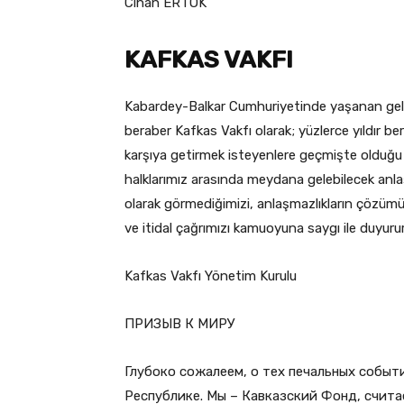
Cihan ERTOK
KAFKAS VAKFI
Kabardey-Balkar Cumhuriyetinde yaşanan geliş
beraber Kafkas Vakfı olarak; yüzlerce yıldır be
karşıya getirmek isteyenlere geçmişte olduğu 
halklarımız arasında meydana gelebilecek anlaş
olarak görmediğimizi, anlaşmazlıkların çözü
ve itidal çağrımızı kamuoyuna saygı ile duyuru
Kafkas Vakfı Yönetim Kurulu
ПРИЗЫВ К МИРУ
Глубоко сожалеем, о тех печальных собы
Республике. Мы – Кавказский Фонд, счита