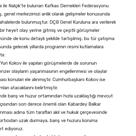
i ile Nalçik’te bulunan Kafkas Dernekleri Federasyonu
ş, genel merkezimizi anlık olarak gelişmeler konusunda
üdahalelerde bulunmuştur. DÇB Genel Kuruluna ara verilerek
ir heyet olay yerine gitmiş ve çeşitli görüşmeler
münde de konu detaylı şekilde tartışılmış; bu tür çatışma
unda gelecek yıllarda programın resmi kutlamalara
ır.
uri Kokov ile yapılan görüşmelerde de sorunun
nzer olayların yaşanmasının engellenmesi ve olaylar
ması konuları ele alınmıştır. Cumhurbaşkanı Kokov ise
mları atacaklarını belirtmiştir.
isinde barış ve huzur ortamından hızla uzaklaştığı mevcut
çısından son derece önemli olan Kabardey Balkar
nması adına tüm tarafları akıl ve hukuk çerçevesinde
kırtıcıdan uzak durmaya, barış ve huzuru koruma
t ediyoruz.