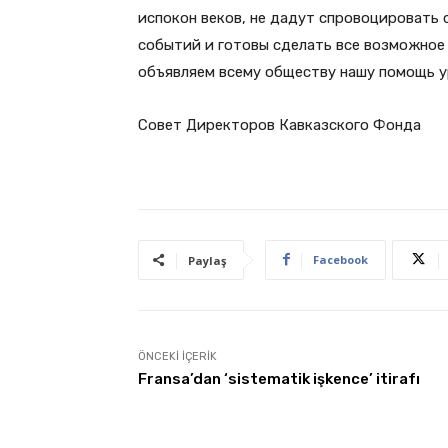
испокон веков, не дадут спровоцировать 
событий и готовы сделать все возможное
объявляем всему обществу нашу помощь у
Совет Директоров Кавказского Фонда
Facebook
Paylaş
ÖNCEKI İÇERIK
Fransa’dan ‘sistematik işkence’ itirafı