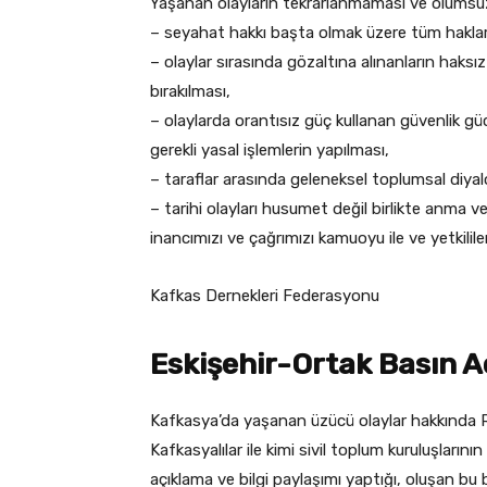
Yaşanan olayların tekrarlanmaması ve olumsuz 
– seyahat hakkı başta olmak üzere tüm haklar
– olaylar sırasında gözaltına alınanların haks
bırakılması,
– olaylarda orantısız güç kullanan güvenlik g
gerekli yasal işlemlerin yapılması,
– taraflar arasında geleneksel toplumsal diyal
– tarihi olayları husumet değil birlikte anma v
inancımızı ve çağrımızı kamuoyu ile ve yetkilile
Kafkas Dernekleri Federasyonu
Eskişehir-Ortak Basın A
Kafkasya’da yaşanan üzücü olaylar hakkında
Kafkasyalılar ile kimi sivil toplum kuruluşları
açıklama ve bilgi paylaşımı yaptığı, oluşan bu b