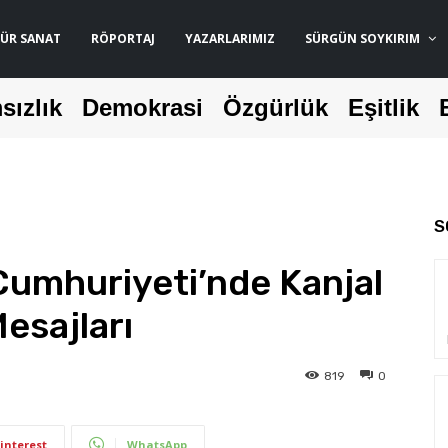
ÜR SANAT
RÖPORTAJ
YAZARLARIMIZ
SÜRGÜN SOYKIRIM
sızlık
Demokrasi
Özgürlük
Eşitlik
S
Cumhuriyeti’nde Kanjal
Mesajları
819
0
interest
WhatsApp