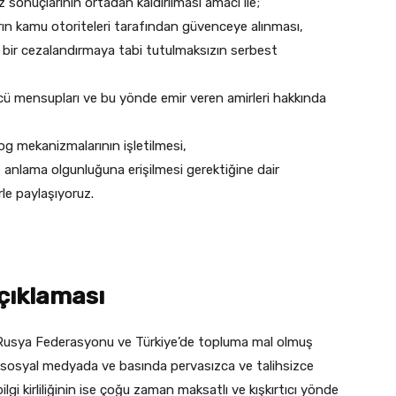
sonuçlarının ortadan kaldırılması amacı ile;
ın kamu otoriteleri tarafından güvenceye alınması,
ız bir cezalandırmaya tabi tutulmaksızın serbest
ücü mensupları ve bu yönde emir veren amirleri hakkında
og mekanizmalarının işletilmesi,
e anlama olgunluğuna erişilmesi gerektiğine dair
rle paylaşıyoruz.
çıklaması
 Rusya Federasyonu ve Türkiye’de topluma mal olmuş
nın sosyal medyada ve basında pervasızca ve talihsizce
ilgi kirliliğinin ise çoğu zaman maksatlı ve kışkırtıcı yönde