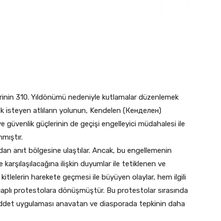
rinin 310. Yıldönümü nedeniyle kutlamalar düzenlemek
k isteyen atlıların yolunun, Kendelen (Кенделен)
 güvenlik güçlerinin de geçişi engelleyici müdahalesi ile
mıştır.
lundan anıt bölgesine ulaştılar. Ancak, bu engellemenin
arşılaşılacağına ilişkin duyumlar ile tetiklenen ve
tlelerin harekete geçmesi ile büyüyen olaylar, hem ilgili
aplı protestolara dönüşmüştür. Bu protestolar sırasında
z şiddet uygulaması anavatan ve diasporada tepkinin daha