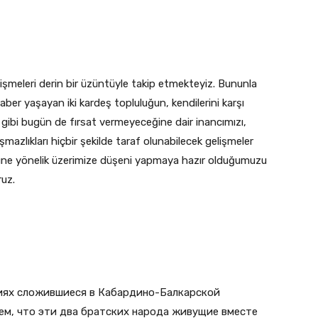
meleri derin bir üzüntüyle takip etmekteyiz. Bununla
raber yaşayan iki kardeş topluluğun, kendilerini karşı
gibi bugün de fırsat vermeyeceğine dair inancımızı,
mazlıkları hiçbir şekilde taraf olunabilecek gelişmeler
müne yönelik üzerimize düşeni yapmaya hazır olduğumuzu
ruz.
тиях сложившиеся в Кабардино-Балкарской
ем, что эти два братских народа живущие вместе