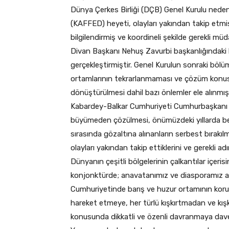
Dünya Çerkes Birliği (DÇB) Genel Kurulu neden
(KAFFED) heyeti, olayları yakından takip etmi
bilgilendirmiş ve koordineli şekilde gerekli m
Divan Başkanı Nehuş Zavurbi başkanlığındaki b
gerçekleştirmiştir. Genel Kurulun sonraki bölü
ortamlarının tekrarlanmaması ve çözüm konus
dönüştürülmesi dahil bazı önlemler ele alınmışt
Kabardey-Balkar Cumhuriyeti Cumhurbaşkanı Y
büyümeden çözülmesi, önümüzdeki yıllarda be
sırasında gözaltına alınanların serbest bırakıl
olayları yakından takip ettiklerini ve gerekli adı
Dünyanın çeşitli bölgelerinin çalkantılar içer
konjonktürde; anavatanımız ve diasporamız a
Cumhuriyetinde barış ve huzur ortamının koru
hareket etmeye, her türlü kışkırtmadan ve kış
konusunda dikkatli ve özenli davranmaya dave