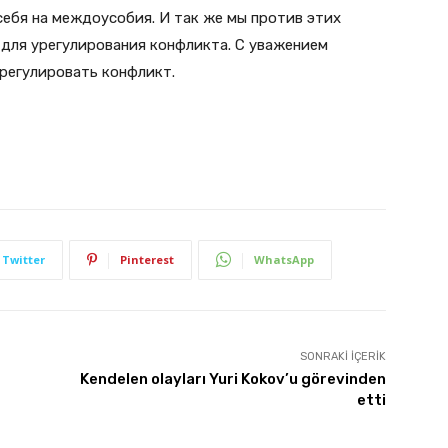
себя на междоусобия. И так же мы против этих
 для урегулирования конфликта. С уважением
регулировать конфликт.
Twitter
Pinterest
WhatsApp
SONRAKI İÇERIK
Kendelen olayları Yuri Kokov’u görevinden
etti