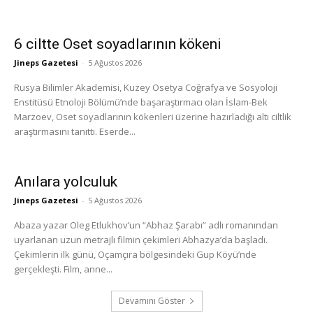
6 ciltte Oset soyadlarının kökeni
Jineps Gazetesi
-
5 Ağustos 2026
Rusya Bilimler Akademisi, Kuzey Osetya Coğrafya ve Sosyoloji
Enstitüsü Etnoloji Bölümü’nde başaraştırmacı olan İslam-Bek
Marzoev, Oset soyadlarının kökenleri üzerine hazırladığı altı ciltlik
araştırmasını tanıttı. Eserde...
Anılara yolculuk
Jineps Gazetesi
-
5 Ağustos 2026
Abaza yazar Oleg Etlukhov’un “Abhaz Şarabı” adlı romanından
uyarlanan uzun metrajlı filmin çekimleri Abhazya’da başladı.
Çekimlerin ilk günü, Oçamçıra bölgesindeki Gup Köyü’nde
gerçekleşti. Film, anne...
Devamını Göster