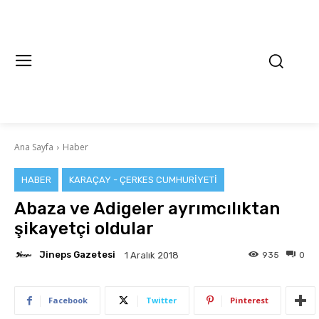
Ana Sayfa
Haber
HABER
KARAÇAY - ÇERKES CUMHURIYETI
Abaza ve Adigeler ayrımcılıktan
şikayetçi oldular
Jineps Gazetesi
935
0
1 Aralık 2018
Facebook
Twitter
Pinterest