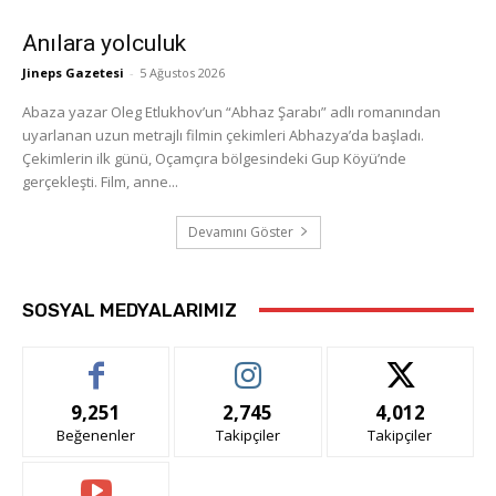
Anılara yolculuk
Jineps Gazetesi
-
5 Ağustos 2026
Abaza yazar Oleg Etlukhov’un “Abhaz Şarabı” adlı romanından
uyarlanan uzun metrajlı filmin çekimleri Abhazya’da başladı.
Çekimlerin ilk günü, Oçamçıra bölgesindeki Gup Köyü’nde
gerçekleşti. Film, anne...
Devamını Göster
SOSYAL MEDYALARIMIZ
9,251
2,745
4,012
Beğenenler
Takipçiler
Takipçiler