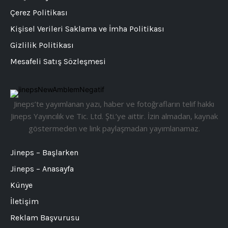
Çerez Politikası
Kişisel Verileri Saklama ve İmha Politikası
Gizlilik Politikası
Mesafeli Satış Sözleşmesi
Jineps’te yayımlanan yazı, haber ve fotoğrafların telif hakkı
Jineps Yayıncılık ve Tic. Ltd. Şti.’ye aittir. İzin almadan, kaynak
göstermeden ve link paylaşmadan yayımlanamaz.
Jineps – Başlarken
Jineps – Anasayfa
Künye
İletişim
Reklam Başvurusu