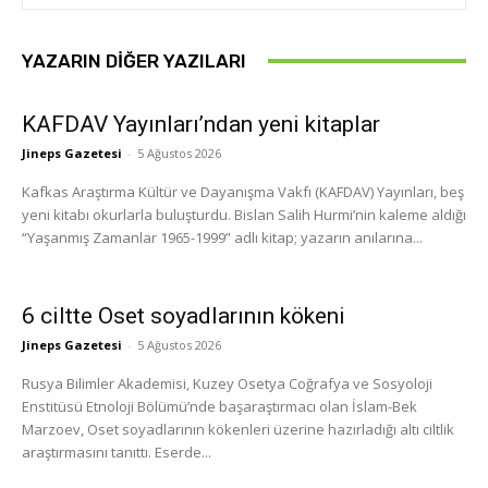
YAZARIN DIĞER YAZILARI
KAFDAV Yayınları’ndan yeni kitaplar
Jineps Gazetesi
-
5 Ağustos 2026
Kafkas Araştırma Kültür ve Dayanışma Vakfı (KAFDAV) Yayınları, beş
yeni kitabı okurlarla buluşturdu. Bislan Salih Hurmi’nin kaleme aldığı
“Yaşanmış Zamanlar 1965-1999” adlı kitap; yazarın anılarına...
6 ciltte Oset soyadlarının kökeni
Jineps Gazetesi
-
5 Ağustos 2026
Rusya Bilimler Akademisi, Kuzey Osetya Coğrafya ve Sosyoloji
Enstitüsü Etnoloji Bölümü’nde başaraştırmacı olan İslam-Bek
Marzoev, Oset soyadlarının kökenleri üzerine hazırladığı altı ciltlik
araştırmasını tanıttı. Eserde...