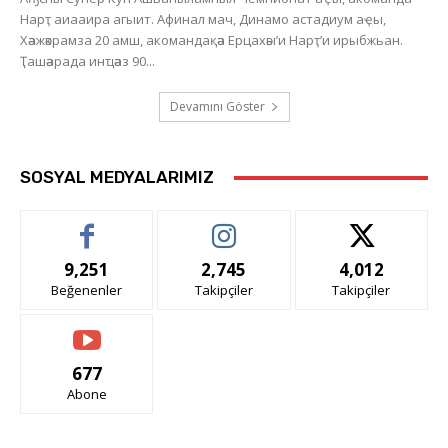
Нарҭ аиааира агыит. Афинал мач, Динамо астадиум аҿы,
Хәажәкрамза 20 амш, акомандақәа Ерцахәы’и Нарҭ’и ирыбжьан.
Ҭашәарада инҵәаз 90...
Devamını Göster
SOSYAL MEDYALARIMIZ
9,251
2,745
4,012
Beğenenler
Takipçiler
Takipçiler
677
Abone