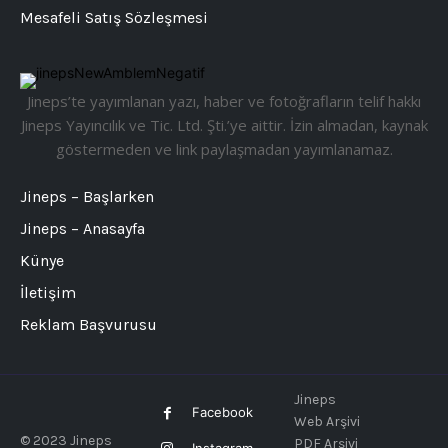
Mesafeli Satış Sözleşmesi
Jineps’te yayımlanan yazı, haber ve fotoğrafların telif hakkı
Jineps Yayıncılık ve Tic. Ltd. Şti.’ye aittir. İzin almadan, kaynak
göstermeden ve link paylaşmadan yayımlanamaz.
Jineps – Başlarken
Jineps – Anasayfa
Künye
İletişim
Reklam Başvurusu
Jineps
Facebook
Web Arşivi
© 2023 Jineps
PDF Arşivi
Instagram