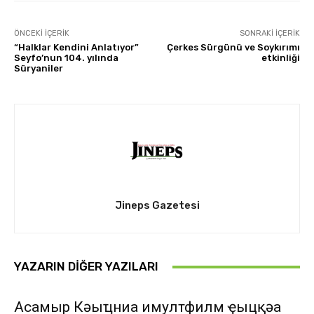
ÖNCEKI İÇERIK
SONRAKI İÇERIK
“Halklar Kendini Anlatıyor”
Çerkes Sürgünü ve Soykırımı
Seyfo’nun 104. yılında
etkinliği
Süryaniler
Jineps Gazetesi
YAZARIN DIĞER YAZILARI
Асҭамыр Кәыҵниа имултфилм ҿыцқәа