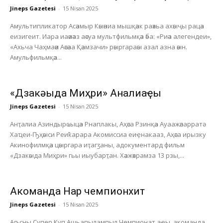
Jineps Gazetesi
-
15 Nisan 2025
Амультипликатор Асәамыр Кәыәниа мышқәак раәхьа ахәыҷы рацәа
еизигеит. Иара иаәиәаз аәсуа мультфильмқәа әба: «Риәа алегендеи»,
«Ахьча Чаҳмаәи Аәсәаа Қәамзачи» рәыргараәы азал азна әәын.
Амульфильмқәа...
«Дзакәыда Миҳри» Анҭалиаҿы
Jineps Gazetesi
-
15 Nisan 2025
Анҭалиа Азиндырҩыцәа Рнаплакы, Аҳәса Рзинқәа Ауаажәларратә
Хаҵеи-Ҧҳәыси Реиҟарара Акомиссиа еиҿнакааз, Аҳәса ирызку
Акинофилмқәа цәыргара иҭагӡаны, адокументард фильм
«Дзакәыда Миҳри» гьы иыубарҭан. Хәажәкрамза 13 рзы,...
Акоманда Нарҭ чемпионхит
Jineps Gazetesi
-
15 Nisan 2025
Аҧсны Супер Куп Ашьапылампыл Чемпионат аҿы, акоманда