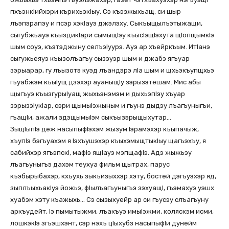
пхъэнкIийхэри кърихьэкIыу. Сэ къэзжыхьащ, си шыр
лъэпэрапэу и псэр хэкIауэ джэлэху. Сыкъыщылъэтыжащи,
сыгубжьауэ къыздикIари сымыщIэу къысIэщIэхута щIопщымкIэ
шым соуэ, къэтэджыну селъэIуурэ. Ауэ ар хъейркъым. ИтIанэ
сыгужьеяуэ къызолъагъу сызэуэр шым и джабэ ягъуар
зэрыарар, гу лъызотэ куэд лъандэрэ лIа шым и щхьэкъупщхьэ
гъуабжэм къыIущ дзэхэр ауаныщIу зэрызэтешам. Мис абы
щыгъуэ къызгурыIуащ жыхьэнэмэм и дыхьэпIэу хъуар
зэрызэIукIар, сэри щымыIэжыным и гъунэ дыдэу лъагъуныгъи,
гъащIи, ажали здэщымыIэм сыкъызэрыщыхутар…
ЗыщIыпIэ деж насыпыфIэхэм жызум Iэрамэхэр къыпачыж,
хъупIэ бэгъуахэм я Iэхъушэхэр къыхэмыщтыкIыу щагъэхъу, я
сабийхэр ягъэпскI, мафIэ ящIауэ мэпщафIэ. Адэ жыжьэу
лъагъуныгъэ дахэм теухуа фильм щытрах, парус
къэбырыбахэр, кхъухь зыкъизыххэр хэту, бостей дэгъуэхэр яд,
зыплъыхьакIуэ йожьэ, фIылъагъуныгъэ зэхуащI, гъэмахуэ уэшх
хуабэм хэту къажыхь… Сэ сызыхуейр ар си гъусэу слъагъуну
аркъудейт, Iэ пымытыжми, лъакъуэ имыIэжми, коляскэм исми,
лошкэкIэ згъэшхэнт, сэр нэхъ цIыхубз насыпыфIи дунейм