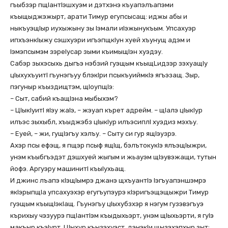
гъыбзэр пщIантIэшхуэм и дэтхэнэ къуапэлъапэми
къыщыджэжырт, арати Тимур егупсысащ: иджы абы и
ныкъуэщIыр иухыжыну зы lэмали иlэжынукъым. Упсахуэр
ипхъэнкIыжу сэшхуэри игъэпщкIун хуей хъунущ адэм и
Iэмэпсымэм зэреIусар зыми къимыщIэн хуэдэу.
Сабэр зыхэсыхь дыгъэ нэбзий гуэщым къыщLидзэр зэхуащlу
цIыхухъуитI гъунэгъуу блэкIри псыкъуиймкIэ ягъэзащ. Зыр,
пэгуныр къыздищтэм, щIоупщIэ:
– Сыт, сабий къащIэна мыбыхэм?
– ЦIыкIуитI яIэу жаIэ, – жэуап кърет адрейм. – щIалэ цIыкIур
илъэс зыхыбл, хъыджэбз цIыкIур илъэсиплI хуэдиз мэхъу.
– Еуей, – жи, гущIэгъу хэлъу. – Сыту си гур ящIэузрэ.
Ахэр псы ефэщ, я пщэр псыф ящIщ, бэлътокукIэ ялъэщIыжри,
унэм къыбгъэдэт дэшхуей жыгым и жьауэм щIэувэжащи, тутын
йофэ. Аргуэру машинитI къыIухьащ.
И джинс лъапэ кIэщIымрэ джанэ щхъуантIэ Iэгъуапэншэмрэ
якIэрыпщIа упсахуэхэр егугъупэурэ кIэригъэщэщыжри Тимур
гуэщым къыщIэкIащ. Гъунэгъу цIыхубзхэр я нэгум гузэвэгъуэ
кърихыу чэзуурэ пщIантIэм къыдыхьэрт, унэм щIыхьэрти, я гуIэ
макъыр къэIурт. ЦIыхур къызэхуэст, дэнэкIи щызэхэпхыр зыт: