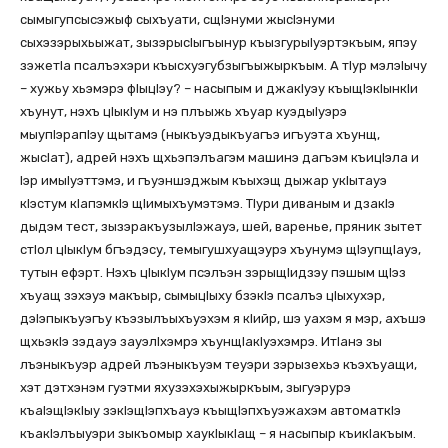
сымыгупсысэжыф сыхъуати, сщIэнуми жысIэнуми
сыхэзэрыхьыжат, зызэрысIыгъынур къызгурыIуэртэкъым, япэу
зэжетIа псалъэхэри къысхуэгубзыгъыжыркъым. А тIур мэлэIычу
– хужьу хьэмэрэ фIыцIэу? – насыпым и джакIуэу къыщIэкIынкIи
хъунут, нэхъ цIыкIум и нэ плъыжь хъуар куэдыIуэрэ
мыупIэрапIэу щытамэ (ныкъуэдыкъуагъэ игъуэта хъунщ,
жысIат), адрей нэхъ щхьэпэлъагэм машинэ дагъэм къицIэла и
Iэр имыIуэттэмэ, и гъуэншэджым къыхэщ дыжар укIытауэ
кIэстум кIапэмкIэ щIимыхъумэтэмэ. ТIури диваным и дзакIэ
дыдэм тест, зызэракъузылIэжауэ, шей, варенье, пряник зытет
стIол цIыкIум бгъэдэсу, темыгушхуащэурэ хъунумэ щIэупщIауэ,
тутын ефэрт. Нэхъ цIыкIум псэлъэн зэрыщIидзэу пэшым щIэз
хъуащ зэхэуэ макъыр, сымыцIыху бзэкIэ псалъэ цIыхухэр,
дэIэпыкъуэгъу къэзылъыхъуэхэм я кIийр, шэ уахэм я мэр, ахъшэ
щхьэкIэ зэдауэ зауэлIхэмрэ хъунщIакIуэхэмрэ. ИтIанэ зы
лъэныкъуэр адрей лъэныкъуэм теуэри зэрызехьэ къэхъуащи,
хэт дэтхэнэм гуэтми яхузэхэхыжыркъым, зыгуэрурэ
къаIэщIэкIыу зэкIэщIэпхъауэ къыщIэпхъуэжахэм автоматкIэ
къакIэлъыуэри зыкъомыр хаукIыкIащ – я насыпыр къикIакъым.