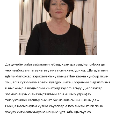
Ди дунейм зиIыгъыфакъым, ебэщ, хуэмурэ зыщIиупскIэри ди
унэ лъабжьэм пэгъунэгъуу ина псым хэукIуриящ. ЩIы щIагъым
щIэлъ кIапсэхэр зэрахъуэкIыну къыщатIам къэна кумбыр псым
хэщIапIэ хуэхъуауэ арати, куэдрэ щытащ уэрамым сыдэплъэмэ
и ныбжьыр а шэдыпсым къытридзэу слъагъуу. Ди псэукIэр
зэзмыгъэщхь къэнэжыртэкъым абы и щIыIу удзыфэу
тегъуэтыкIам сеплъу сыхьэт бжыгъэкIэ сыщыщысым деж.
ГъащIэ насыпыфIэм хузиIа хъуапсэр а псэ зыхэмытыж псым
хэхуэу хитхьэлыхьауэ къысщыхъурт. Абы щыгъуэ сэ