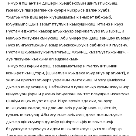
Тимур я пщIантIэм дишэри, хьэщбэкхъым щIигъэтIысхьащ,
гъэмахуэ пщIэфIапIэмкIэ кIуэри мыIэрысэ дэлэн хуабэ,
тхылъымпIэ дыщафэм кIуэцIышыхьа кIэныфет Iэбжьыб,
кхъужьыпс щIыIэ зэрыт птулъкIэ къыхущIихащ. ИтIанэ и къуэ
Рустам еджати, къызэралъыхъуэр зэрижагъуэр къызыхэщ и
макъыр пкlэунэм къиlукlащ. Абы унафэ хуищIащ занщIэу къехыу
Лусэ къигъуэтыжыну, езыр къэкIуэжыхукIэ сабийхэм я гъусэну.
Рустам щхьэхынэу къигъэгугъащ: «Хъунщ, къэзгъуэтыжынщ», –
ауэ пкlэунэм къехыну епIэщIэкIакъым.
Тимур псы IэфIым ефэщ, зэрыщIыIэтыIэр и гуапэу IитIымкIи
кlэныфет къищтэри, (щIыIалъэм къыдаха къудейуэ арагъэнт), и
жыпым иригъэзагъэурэ уэрамым къытехьащ. И уэгу цIыкIухэм
дыгъэр къедэхэщIащ. Нэбзийхэм я гуащIагъыр хуэмышэчу и нэр
щIиукъуанцIэри, и джанэ Iэгъуапэншэм тет псэущхьэ нэжэгужэ
цlыкlум ещхь хъуат езыри. ИщхъэрэкIэ здехым, жьауэр
къыщхьэщыхьэри, зы дакъикъэкIэ дунейр нэхъ щIыIэтыIэ,
гурыхь къэхъуащ. Абы игу къигъэкIыжащ дамэ лъэныкъуэкIэ
дыгъэр щIихъумэрэ дунейр щIыIэрэ кIыфIу къэзыгъэнэф
бзуушхуэм теухуауэ и адэм къыжриIэжауэ щыта хъыбарыр.
Ауэ иджыпстурейр ауэ зы тIэкIунитIэрэ дыгъэр зэхуэзыщIа пшэ