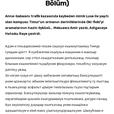
Bölüm)
Anne-babasını trafik kazasında kaybeden minik Luse ile yaşıtı
olan komşusu Timur’un ormanın derinliklerinde Oki-fioki’yi
aramalarının hazin öyküsü… Mekuawo Amir yazdı, Adigeceye
Hatsıku Raye çevirdi.
Адэм и пхъащlэсэмкIэ пхъэм сэшхуэ къыхиупсыкIыу Тимур
гуэщым щIэтт. Я куэбжэпэм къыIухьа машинэм и макъыр
щызэхихым, сэр стIол къыдэгъэжым дилъхьэжщ, пхъэхыр
блыным къыхэпlиикl гъущIIунэм фIидзэжри, пхъэбгъу зэхуакум
дэплъу уващ.
Зи нэгум гуауэ ит цIыху зыбжанэм зэпаlыгъыу бэкъулэушитI
унэм щIахьэрти, абыхэм якIэлъыплъурэ фIэхьэлэмэту гу лъитащ
я лъакъуэхэр асфальт щIыIум текIэзызыхь гъуэз пщтырым
зэрыхэнэр. Бэкъулэушхэр зыхьхэр Iэнкуну къызэтеувыIащ,
зэрапэIэщIэм щхьэкIэ къыгурымыIуэ псалъэмакъ дэгури пачащ.
Ауэ зэуэзэпсэу даущыр къигъэчащ унэм къыщIэжа
адэшыпхъум и кIий макъ узыгъэундэращхъуэм. Цlыхубзым и