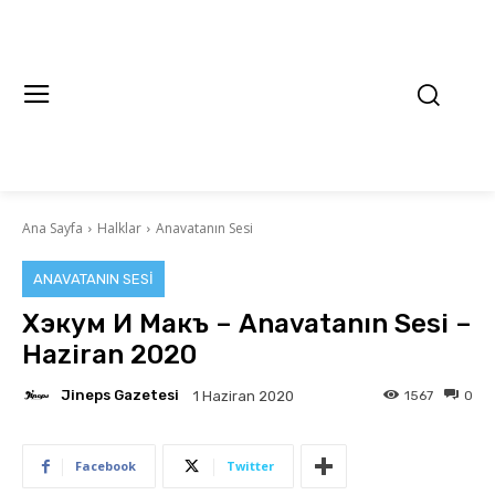
Ana Sayfa
Halklar
Anavatanın Sesi
ANAVATANIN SESI
Хэкум И Макъ – Anavatanın Sesi –
Haziran 2020
Jineps Gazetesi
1567
0
1 Haziran 2020
Facebook
Twitter