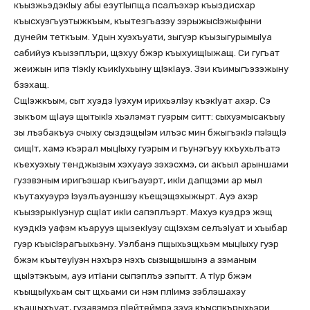
къызжьэдэкIыу абы езутIыпща псалъэхэр къыздисхар
къысхуэгъуэтыжкъым, къытезгъазэу зэрыжысIэжыфыни
дунейм теткъым. Удын хуэхъуати, зыгуэр къызыгурымыIуа
сабийуэ къызэплъри, щэхуу бжэр къыхуищIыжащ. Си гугъат
жеижын ипэ тIэкIу къикIухьыну щIэкIауэ. Зэи къимыгъэзэжыну
бзэхащ.
СщIэжкъым, сыт хуэдэ Iуэхум ирихьэлIэу къэкIуат ахэр. Сэ
зыкъом щIауэ щытыкIэ хьэлэмэт гуэрым ситт: сыхуэмысакъыу
зы лъэбакъуэ счыху сыздэщыIэм илъэс мин бжыгъэкIэ пэIэщIэ
сищIт, хамэ къэрал мыцIыху гуэрым и гъунэгъуу кхъухьлъатэ
къехуэхыу тенджызым хэхуауэ зэхэсхмэ, си акъыл арыншами
гузэвэным иригъэшар къигъауэрт, икIи дапщэми ар мыл
къутахуэурэ Iэуэлъауэншэу къещэщэхыжырт. Ауэ ахэр
къызэрыкIуэнур сщIат икIи сапэплъэрт. Махуэ куэдрэ жэщ
куэдкIэ уафэм къарууэ щызекIуэу сщIэхэм селъэIуат и хъыбар
гуэр къысIэрагъыхьэну. Уэлбанэ пщыхьэщхьэм мыцIыху гуэр
бжэм къытеуIуэн нэхърэ нэхъ сызыщышынэ а зэманым
щыIэтэкъым, ауэ итIани сыпэплъэ зэпытт. А тIур бжэм
къыщыIухьам сыт щхьами си нэм плIимэ зэблэшахэу
къащыхъуат, гузавэмрэ пIейтеймрэ зэуэ къыспкърыхьэри