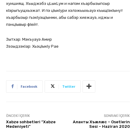
хуишиящ. Хъыджэбз цLыкLум и напэм хъарбызыпсыр
кlэрыгъущхьэжат. И пэ цlыкlури хэлэжьыхьауэ къыщlэкlынут
хъарбызыр гъэкlуэщlынми, абы сабэр хиежауэ, иджы и
пэнцlывыр фlейт.
Зытхар: Мэкъуауэ Амир
ЗэзыдзэкIар: ХьэцIыкIу Рае
Facebook
Twitter
ÖNCEKI İÇERIK
SONRAKI İÇERIK
Xabze sohbetleri “Xabze
Аланты Хъæлæс – Osetlerin
Medeniyeti”
Sesi – Haziran 2020