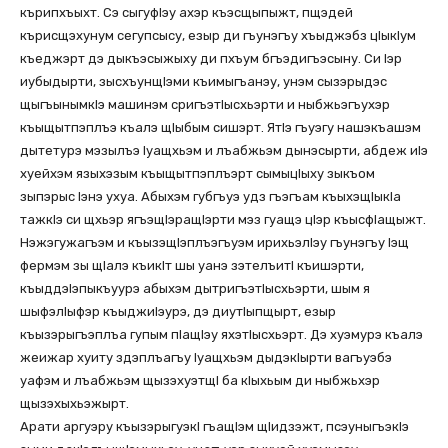
кърипхъыхт. Сэ сыгуфIэу ахэр къэсщыпыжт, пщэдей
кърисщэхунум сегупсысу, езыр ди гъунэгъу хъыджэбз цIыкIум
къеджэрт дэ дыкъэсыжыху ди пхъум бгъэдигъэсыну. Си Iэр
иубыдырти, зысхъунщIэми къимыгъанэу, унэм сызэрыдэс
щыгъынымкIэ машинэм сригъэтIысхьэрти и ныбжьэгъухэр
къыщытпэплъэ къалэ щIыбым сишэрт. ЯтIэ гъуэгу нашэкъашэм
дытетурэ мэзылъэ Iуащхьэм и лъабжьэм дынэсырти, абдеж иIэ
хуейхэм языхэзым къыщытпэплъэрт сымыцIыху зыкъом
зыпэрыс Iэнэ ухуа. Абыхэм губгъуэ удз гъэгъам къыхэщIыкIа
тажкIэ си щхьэр ягъэщIэращIэрти мэз гуащэ цIэр къысфIащыжт.
Нэжэгужагъэм и къызэщIэплъэгъуэм ирихьэлIэу гъунэгъу Iэщ
фермэм зы щIалэ къикIт шы уанэ зэтелъитI къишэрти,
къыддэIэпыкъуурэ абыхэм дытригъэтIысхьэрти, шым я
шыфэлIыфэр къыджиIэурэ, дэ диутIыпщырт, езыр
къызэрыгъэплъа гупым пIащIэу яхэтIысхьэрт. Дэ хуэмурэ къалэ
жеижар хуиту здэплъагъу Iуащхьэм дыдэкIырти вагъуэбэ
уафэм и лъабжьэм щызэхуэтщI ба кIыхьым ди ныбжьхэр
щызэхыхьэжырт.
Арати аргуэру къызэрыгуэкI гъащIэм щIидзэжт, псэуныгъэкIэ