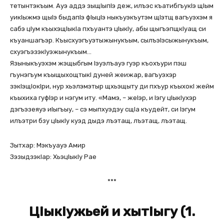
тетынтэкъым. Ауэ аддэ зыщIыпIэ деж, илъэс къатибгъукIэ щIым
уикIыжмэ щыIэ быдапIэ фIыцIэ ныкъуэкъутэм щIэтщ вагъуэхэм я
сабэ цIум къыхэщIыкIа пхъуантэ цIыкIу, абы щыгъэпщкIуащ си
къуаншагъэр. Къысхуэгъуэтыжынукъым, сылъэIэсыжынукъым,
схуэгъэзэкIуэжынукъым…
Языныкъуэхэм жэщыбгым Iэуэлъауэ гуэр къохъури пэш
гъунэгъум къыщыхощтыкI дуней жеижар, вагъуэхэр
зэкIэщIокIри, нур хьэлэмэтыр щхьэщыту ди пхъур къыхокI жейм
къыхиха гуфIэр и нэгум иту. «Мамэ, – жеIэр, и Iэгу цIыкIухэр
дэгъэзеяуэ иIыгъыу, – сэ мыпхуэдэу сщIа къудейт, си Iэгум
илъэтри бзу цIыкIу куэд дыдэ лъэтащ, лъэтащ, лъэтащ.
Зытхар: Мэкъуауэ Амир
ЗэзыдзэкIар: ХьэцIыкIу Рае
***
ЦIыкIужьей и хытIыгу (1.