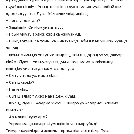
гъуабжэ цIыкIут. Унищ-плIыкIэ ехауэ къилъэгъуащ сабийхэм
ядэджэгуу яхэт Лусэ. Абы зыкъыкIэрищIащ.
– Дэнэ уздэкIуэр?
– ЗыщIыпIи. Си кIэм укъимыувэ.
– Псым укIуэу арамэ, сэри сынэкIуэнущ.
– СыкIуэркъым сэ псым. Уэ Нинэхэ кIуэ, абы я дей ущыIэн хуейуэ
жиIащ.
– Ыхьы, сымыщIэ уи гугъэ: псыращ, псы дыдэращ уэ уздэкIуэр! –
кIийрт Лусэ. – Уи гъусэу сыздумышэмэ, мамэ жесIэжынущ
имыщlэу уи закъуэ псым узэрыкIуэр.
– Сыту уделэ уэ, мамэ лIащ!
– Сыт щхьэкIэ?
– Папи лIащ!
– Сыт щIэлIар? Ахэр нанэ деж кIуащ.
– КIуащ, кIуащ!.. Аварие хъуащ! ПщIэрэ уэ «аварие» жиIэмэ
къикIыр?
– Ар мащэшхуэу ара?
– Уэращ мащэшхуэр! ЩумыщIэкIэ уи жьэр убыд!
Тимур къэувыlэри и жыпым къриха кlэнфетитLыр Лусэ