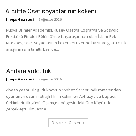
6 ciltte Oset soyadlarının kökeni
Jineps Gazetesi
-
5 Ağustos 2026
Rusya Bilimler Akademisi, Kuzey Osetya Coğrafya ve Sosyoloji
Enstitüsü Etnoloji Bölümü’nde başaraştırmacı olan İslam-Bek
Marzoev, Oset soyadlarının kökenleri üzerine hazırladığı altı ciltlik
araştırmasını tanıttı. Eserde...
Anılara yolculuk
Jineps Gazetesi
-
5 Ağustos 2026
Abaza yazar Oleg Etlukhov’un “Abhaz Şarabı” adlı romanından
uyarlanan uzun metrajlı filmin çekimleri Abhazya’da başladı.
Çekimlerin ilk günü, Oçamçıra bölgesindeki Gup Köyü’nde
gerçekleşti. Film, anne...
Devamını Göster