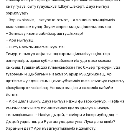
сыту гуауэ, сыту гуауэшхуэ! ЩIэупщIэхэрт: дауэ мыгъуэ
зэрыхъуар?
– ЗэрыжаIэмкIэ, – жэуап къатырт, – я машинэ псынщIэмкIэ
хьэлъэзешэм еуащ. Зэуам зыри къыщыщIакъым, езыхэр…
– Зеиншэу къэна сабийхэращ гущIыхьэр!
– Ара мыгъуэщ.
– Сыту насыпыншагъэшхуэ-тIэ!..
Тимур, и лъэгур асфальт пщтырым щIисыкIыу пщIантIэр
зэпиупщIри, щхьэгъубжэ лъабжьэм иIэ удз дахэ хьэсэм
хыхьащ. Гуащэнабдзэ плъыжьыбзэм тес бжьэр трихури, удз
гуэрэным и щIыбагъым и вакъэ хъарыр къыдихыжащ. Ар
щитlэгъэжу здэщытым щхьэгъубжэмкIэ къэзылъэгъуа гъунэгъу
цIыхубзыр къыщIэкIащ. Нэпсыр зыщlэз и нэхэмкIэ сабийм
йоплъ:
– А си щIалэ цIыкIу, дауэ мыгъуэ иджы фызэрыхъунур, – IэфIымэ
къызыкIэрих и Iэгу пхъашэхэмкIэ щlалэ цlыкlум и нэкIум
телъэщIыхьащ. – НакIуэ дыдей, – жиIэри и Iэпэр иубыдащ. –
Дыдей ущыIэнщ, ди Рустам удэджэгунщ. Лусэ дэнэ щыIэ?
Уэрамым дэт? Ари къэдгъуэтыжынIэ иджыпсту.