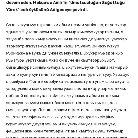
devam eden, Mekuawo Amir’in “Umutsuzluğun Soğuttuğu
Yürek” adlı öyküsünü Adigeceye çevirdi.
Сэ къысхуэгъуэтыртэкъым абы и псэм и увыIэпIэр, и гупсысэр
здынэс гъунапкъэхэм я жыжьагъыр къысхуэхутэртэкъым, а
зэIумыбз псом къыдэкIуэу щIым щызекIуэ ди унагъуэ Iуэхухэр
зэрызэтригъэувэнур дауэми къэщIэгъуейт. Зи чэзу Iуэхур
кърихьэжа нэужь ди унэм къекIуалIэ цIыхухэр къыздрихыр
къызгурыIуэртэкъым. Ахэр си дунейм къытезэрыхьырт,
сымыцIыхурэ симыIыхьлыуэ, цIыхугъэншэу си гъащIэ мамырыр
зэхатхъуэну хуитыныгъэ къыздрахар мыгурыIуэгъуэу. Уэрэдус
цIэрыIуэм и Фонд къызэIуихати, асыхьэту ди унэм щIэз хъуат а
уэрэдусым и макъ хъырхъым узэщIэзышэ къару зэрыхэлъым,
нобэрей щIалэгъуалэ ткIиягъ зыхуэчэмыр абы и щапхъэм
зэрыхуэныкъуэм сыхьэт бжыгъэкIэ тепсэлъыхьыф щIалэ
гъэщIэгъуэнхэр. Лъэпкъ фащэм и фестиваль зэхашэну мурад
ящIати, телефонымкIэ кIыхьу модельер щхьэзыфIэфIым
гуригъаIуэрт дауэдапщэм и екIуэкIыкIэнум имызакъуэу,
фащэхэм яIэн хуей теплъэри. ИтIанэ къытхуэкIуащ тутыныр