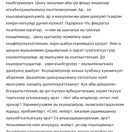
къыбгурыIуэрэ. ЦIыху акъылым абы цIэ фIищу зищIысыр
игъэбелджылыжыну къитIэсынукъым. Ар… сэ
къызэрысщыхъумкIэ, ар а махуэхэм мы щIым щекIуэкI гъащIэм
хэкIри нэгъуэщI дуней кIуэжат. ПщIэркъэ-тIэ, фIыцIагъэ
лъапIэхэм зэратыр… и нэм зы шынагъи зы гукъеуи
къыщIэмыщу… цIыху щытыкIэу жумыIэну зыри
къыфIэIуэхуххэтэкъым, зыри щайуэ къримыдзэ хуэдэт. ИкIи а
щIыунэ жыхьэнэмэм дыщаIыгъым а зырат гузэгъэгъуэ гуэр
къызыпкърыкIыр, ар мыхъуамэ зы къелынтэкъым. Дэ
къызэрытхущытыр… уэри къыбгуроIуэ – зэухылIэныгъэкIэ
дызэуэну дыкIуат. ХъунщIакIуэхэр ахъшэ хуабжьу хуэныкъуэт
абдежым. Дыдейхэм дыкъращэжыну зэпсэлъэн хуей
мыхъуамэ, занщIэу дызэпкъратхъынут. Ауэ абы щIэшынэн
бгъэдэлътэкъым, ар ди гъусэуи яубыдатэкъым, зауэм теухуа
тхыгъэхэр игъэхьэзыру арат – лIот абы епщIэнур, хэтыт лей
зрихар? Зэрымыгузавэм зы хъунщIакIуэр, зызыгъэIэтащхьэхэм
ящыщу, ирибампIэрт. «СлIо, жиIэрт, ажалым ущымышынэу
зыкъэбгъэлъагъуэу ара? Сэ укъысщышынэркъым, ара?
Укъызэмыплъ икIи апхуэдэу, жиIэрт, уи нэр пхуисщIынщ».
Дыдейхэм щэхужыпщIэр ягъэгувэрти, мохэр къэгубжьащ.