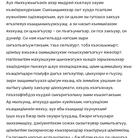
Ауэ лIыхъужьыгъэкIэ ахэр мыдрей къелауэ зауэм
къакIэрыхуркъым. Сыкъыщымэхар сыт хуэдэ псалъэм
иужькIэми сщIэжыркъым, ауэ си щхьэм зы гупсысэ закъуэ
егъэлеяуэ къыщыныкъуэкъуащ: а зи насып къимыкIахэм
яхэхуащ си щхьэгъусэр – си лъагъуныгъэр, си псэ закъуэр, си
дунейр. Си нэм къытелъадэ нэпсым зыри
сигъэлъагъужтэкъым, тхьэ селъэIурт, тобэ къэсхьыжырт,
щIэкIыу ежьэжа сымыцIыхухэм «къысхуэвгъэгъу» яжесIэрт.
НапIэзыпIэм махуэшхуэм щынэжэгужэ хьэщIэ зэрызехьэхэр
зэщIэдиери пыхахуэ щауэ зэхэщэщэжащ, щIым щамыцIыху жьы
къащIэпщэри псыIуфэ дыгъэ зегъэупIэр, цIыхухэри и гъусэу,
зыри зыщымыгъуазэ щIыгум ихьащ, кIэ зимыIэж уэшхым си
хытIыгу цIыкIу закъуэр щIихъумати, кхъухь къэгъэнауэ,
пхъэзэфIэбдзэ къудей сыкъригъэлыну зыми къызитакъым.
Ар мыхъунщ, апхуэдэ щыIэн хуейкъым, нэгъуэщIхэм
къащыщIынкIи мэхъу, ауэ абы къыщыщI хъунукъым!
Iушэ хъуа бжэр IэкIэ сеуэри Iузудащ, бжэри игъэузари
зыхэзмыщIэу, дэкIуеипIэхэм сожэх сызытеувэр сымылъагъуу,
щIэкIыпIэм сызэрынэсар къызэрысщIар къысIурыуа щIыIэмкIэщ.
Си IэгумкIэ нэпсыр еслъэщIэкIащ – бжаблэм къощ си цIыхугъэ