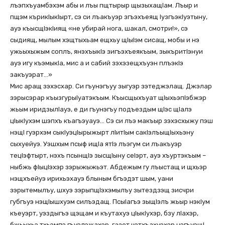
лъэпхъуамбэхэм абы и лъы пщтырыр щызыхащIам. Лъыр и
пщэм кърикIыкIырт, сэ си лъакъуэр згъэхъеящ IузгъэкIуэтыну,
ауэ къысщIэкIиящ «не убирай нога, шакал, смотри!», сэ
сыдиящ, мылым хэщтыхьам ещхьу щIыIэм сисащ, мобы и нэ
ужьыхыжым соплъ, янэхъыкIэ зигъэхъеякъым, зыкъритIэнуи
ауэ игу къэмыкIа, мис а и сабий зэхэзещхъуэн плъэкIэ
закъуэрат…»
Мис аращ зэхэсхар. Си гъунэгъуу зыгуэр зэтеджэлащ. Джэлар
зэрысэрар къызгурыIуатэкъым. Къысщыхъуат щIыхьэпIэбжэр
жьым иридзылIауэ, е ди гъунэгъу подъездым щIэс щIалэ
цIыкIухэм шэпхъ къагъэуауэ… Сэ си лъэ макъыр зэхэсхыжу пэш
нэщI гуэрхэм сыкIуэцIырыжырт лIитIым сакIэлъыщIыхьэну
сыхуейуэ. Уэшхым псыф ищIа ятIэ лъэгум си лъакъуэр
тецIэфтырт, нэхъ псынщIэ зысщIыну сеIэрт, ауэ хъуртэкъым –
ныбжь фIыцIэхэр зэрыжыжьэт. Абдежым гу лъыстащ и щхьэр
нэщхъейуэ ирихьэхауэ блыным бгъэдэт шым, уани
зэрытемылъу, шхуэ зэрыпщIэхэмылъу зытездзэщ зисчри
губгъуэ нэщIышхуэм силъэдащ. ПсыIагъэ зыщIэлъ жьыр нэкIум
къеуэрт, уэздыгъэ щэщам и къутахуэ цIыкIухэр, бзу лIахэр,
бжьыхьэ тхьэмпэ гъуэлэжахэр, газет чэтхъахуэхэр нэгъуэщI