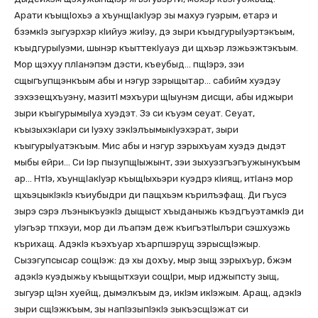
Арати къыщIохьэ а хъунщIакIуэр зы махуэ гуэрым, етарэ и
бзэмкIэ зыгуэрхэр кIийуэ жиIэу, дэ зыри къыдгурыIуэртэкъым,
къыдгурыIуэми, шынэр къыттекIуауэ ди щхьэр лэжьэжтэкъым.
Мор щэхуу плIанэпэм дэсти, къеубыд… пщIэрэ, зэи
сщыгъупщэнкъым абы и нэгур зэрыщытар… сабийм хуэдэу
зэхэзещхъуэну, мазитI мэхъури щIыунэм дисщи, абы иджыри
зыри къыгурымыIуа хуэдэт. Зэ си къуэм сеуат. Сеуат,
къызыхэкIари си Iуэху зэкIэлъымыкIуэхэрат, зыри
къыгурыIуатэкъым. Мис абы и нэгур зэрыхъуам хуэдэ дыдэт
мыбы ейри… Си Iэр пызупщIыжынт, зэи зыхуэзгъэгъужынукъым
ар… НтIэ, хъунщIакIуэр къыщIыхьэри куэдрэ кIиящ, итIанэ мор
щхьэцыкIэкIэ къиубыдри ди пащхьэм кърилъэфащ. Ди гъусэ
зырэ сэрэ лъэныкъуэкIэ дыщыст хъыданыжь къэдгъуэтамкIэ ди
уIэгъэр тпхэуи, мор ди лъапэм деж къигъэтIылъри сэшхуэжь
кърихащ. АдэкIэ къэхъуар хъарпшэрущ зэрысщIэжыр.
Сызэгупсысар сощIэж: дэ хы дохъу, мыр зыщ зэрыхъур, бжэм
адэкIэ куэдыжьу къыщытхэуи сощIри, мыр иджыпсту зыщ,
зыгуэр щIэн хуейщ, дымэлкъым дэ, икIэм икIэжым. Аращ, адэкIэ
зыри сщIэжкъым, зы напIэзыпIэкIэ зыкъэсщIэжат си