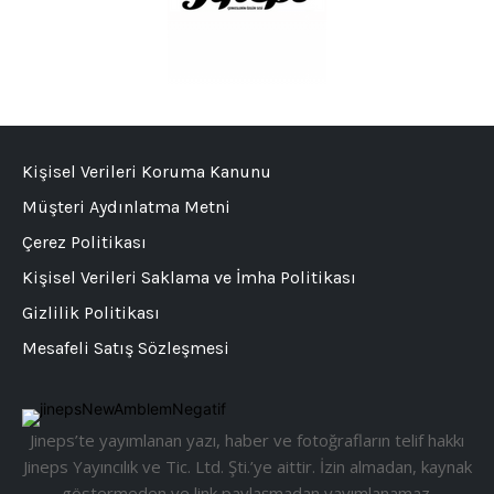
Kişisel Verileri Koruma Kanunu
Müşteri Aydınlatma Metni
Çerez Politikası
Kişisel Verileri Saklama ve İmha Politikası
Gizlilik Politikası
Mesafeli Satış Sözleşmesi
Jineps’te yayımlanan yazı, haber ve fotoğrafların telif hakkı
Jineps Yayıncılık ve Tic. Ltd. Şti.’ye aittir. İzin almadan, kaynak
göstermeden ve link paylaşmadan yayımlanamaz.