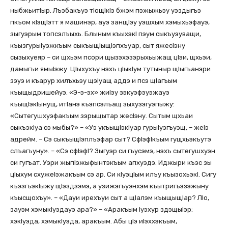
ныбжьитIыр. Лъэбакъуэ тIощIкIэ бжэм пэжыжьэу уэздыгъэ
пкъом кIэщIэтт я машинэр, ауэ занщIэу уэшхым хэмыхьэфауэ,
зыгуэрым топсэлъыхь. Блыным къыхэкI пэум сыкъуэуващи,
къызгурыIуэжкъым сыкъыщIыщIэпхъуар, сыт яжесIэну
сызыхуеяр – си щхьэм псори щызэхэзэрыхьыжащ цIэи, щхьэи,
дамыгъи ямыIэжу. ЦIыхухъу нэхъ цIыкIум тутыныр щIыгъанэри
зэуэ и къарур хилъхьэу щэIуащ аддэ и псэ щIагъым
къыщыдришейуэ. «Э-э-эх» жиIэу зэкуэфэуэжауэ
къыщIэкIынущ, итIанэ къэпсэлъащ зыхузэгуэпыжу:
«Сытегушхуэфакъым зэрыщытар жесIэну. Сытым щхьаи
сыкъэкIуа сэ мыбы?» – «Уэ укъыщIэкIуар гурыIуэгъуэщ, – жеIэ
адрейм. – Сэ сыкъыщIэплъэфар сыт? СфIэфIкъым гущхьэкъутэ
слъагъуну». – «Сэ сфIэфI? Зыгуэр си гъусэмэ, нэхъ сытегушхуэн
си гугъат. Уэри жыпIэжыфынтэкъым апхуэдэ. Иджыри къэс зы
цIыхум схужеIэжакъым сэ ар. Си кIуэцIым илъу къызохьэкI. Сигу
къэзгъэкIыжу щIэздзэмэ, а узижэгъуэнхэм къытригъэзэжыну
къысщохъу». – «Дауи ирехъуи сыт а щIалэм къыщыщIар? ЛIо,
зауэм хэмыкIуэдауэ ара?» – «Аракъым Iуэхур здэщыIэр:
хэкIуэда, хэмыкIуэда, аракъым. Абы цIэ иIэххэкъым,