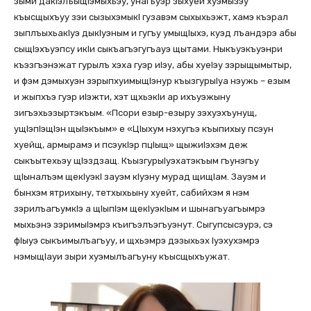
зыми дакIэлъыщIэмыхьэу, унагъуэр зыхуей хуэмызэу
къысщыхъуу зэи сызыхэмыкI гузавэм сыхыхьэжт, хамэ къэрал
зыплъыхьакIуэ дыкIуэным и гугъу умыщIыхэ, куэд лъандэрэ абы
сыщIэхъуэпсу икIи сыкъагъэгугъауэ щытами. Ныкъуэкъуэнри
къэзгъэнэжат гурылъ хэха гуэр иIэу, абы хуеIэу зэрыщымытыр,
и фэм дэмыхуэн зэрыпхуимыщIэнур къызгурыIуа нэужь – езым
и жыпхъэ гуэр иIэжти, хэт щхьэкIи ар ихъуэжыну
зигъэхьэзыртэкъым. «Псори езыр-езыру зэхуэхъунущ,
ущIэпIэщIэн щыIэкъым» е «ЦIыхум нэхугъэ къыпихыу псэун
хуейщ, армырамэ и псэукIэр пцIыщ» щыжиIэхэм деж
сыкъытехьэу щIэздзащ. КъызгурыIуэхатэкъым гъунэгъу
щIыналъэм щекIуэкI зауэм кIуэну мурад щищIам. Зауэм и
бынхэм ятрихыну, тетхыхьыну хуейт, сабийхэм я нэм
зэрилъагъумкIэ а щIыпIэм щекIуэкIым и шынагъуагъымрэ
мыхьэнэ зэримыIэмрэ къигъэлъэгъуэнут. Сыгупсысэурэ, сэ
фIыуэ сыкъимылъагъуу, и щхьэмрэ дэзыхьэх Iуэхухэмрэ
нэмыщIауи зыри хуэмылъагъуну къысщыхъужат.