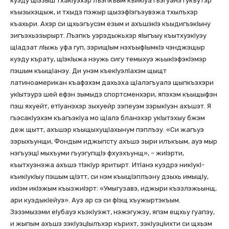
куэду щIэзыш тхакIуэхэр лъэпкъым къикIуа гъэгуанэ гукъутэр
къызыхэщыж, и тхыдэ пэжыр щызэфIэгъэувэжа тхылъхэр
къахьри. Ахэр си щхьэгъусэм езым и ахъшэкIэ къыдигъэкIыну
зигъэхьэзырырт. Лъэпкъ уэрэдыжьхэр яIыгъыу къытхуэкIуэу
щIадзат лIыжь уфа гуп, зэрищIым нэхъыфIымкIэ чэнджэщыр
куэду кърату, щIэкIыжа нэужь сигу темыхуэ жьыкIэфэкIэмэр
пэшым къыщIанэу. Ди унэм къекIуэлIахэм щыщт
латиноамерикан къафэхэм дахьэха щIалэгъуалэ щыпкъэхэри
укIытэурэ шей ефэн зымыдэ спортсменхэри, япэхэм къыщыфэн
пэш яхуейт, етIуанэхэр зыхуейр зэпеуэм зэрыкIуэн ахъшэт. Я
гъэсакIуэхэм къагъэкIуа мо щIалэ бланэхэр укIытэхыу бжэм
деж щытт, ахъшэр къыщыхущIахынум пэплъэу. «Си жагъуэ
зэрыхъунщи, Фондым иджыпсту ахъшэ зыри илъкъым, ауэ мыр
нэгъуэщI мыхъуми гъуэгупщIэ фхуэхъунщ», – жиIэрти,
къытхуэнэжа ахъшэ тIэкIур яритырт. ИтIанэ куэдрэ никIукI-
къикIукIыу пэшым щIэтт, си нэм къыщIэплъэну дзыхь имыщIу,
икIэм икIэжым къызжиIэрт: «Умыгузавэ, иджыри къэзлэжьынщ,
ари куэдыкIейуэ». Ауэ ар сэ си фIэщ хъужыртэкъым.
Зэзэмызэми еIубауэ къэкIуэжт, нэжэгужэу, япэм ещхьу гуапэу,
и жыпым ахъшэ зэкIуэцIылъхэр кърихт, зэкIуэцIихти си щхьэм