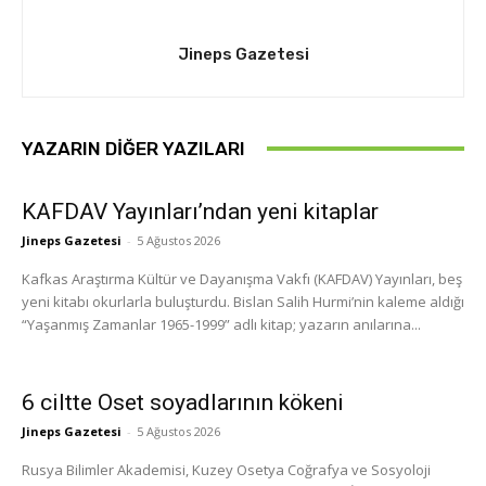
Jineps Gazetesi
YAZARIN DIĞER YAZILARI
KAFDAV Yayınları’ndan yeni kitaplar
Jineps Gazetesi
-
5 Ağustos 2026
Kafkas Araştırma Kültür ve Dayanışma Vakfı (KAFDAV) Yayınları, beş
yeni kitabı okurlarla buluşturdu. Bislan Salih Hurmi’nin kaleme aldığı
“Yaşanmış Zamanlar 1965-1999” adlı kitap; yazarın anılarına...
6 ciltte Oset soyadlarının kökeni
Jineps Gazetesi
-
5 Ağustos 2026
Rusya Bilimler Akademisi, Kuzey Osetya Coğrafya ve Sosyoloji