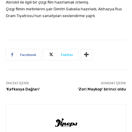
Abriskil ile ilgili bir çizgi film hazırlamak istemiş.
Çizgi filmin metinlerini şair Dimitri Gabelia hazırladı, Abhazya Rus
Dram Tiyatrosu’nun sanatçıları seslendirme yaptı.
Facebook
Twitter
ÖNCEKI İÇERIK
SONRAKI İÇERIK
‘Kafkasya Dağları’
‘Zori Maykop’ birinci oldu