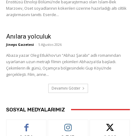
Enstitüsü Etnoloji Bölümü’nde başaraştırmacı olan İslam-Bek
Marzoev, Oset soyadlarının kökenleri üzerine hazırladığı altı ciltlik
araştırmasını tanıttı. Eserde...
Anılara yolculuk
Jineps Gazetesi
-
5 Ağustos 2026
Abaza yazar Oleg Etlukhov’un “Abhaz Şarabı” adlı romanından
uyarlanan uzun metrajlı filmin çekimleri Abhazya’da başladı.
Çekimlerin ilk günü, Oçamçıra bölgesindeki Gup Köyü’nde
gerçekleşti. Film, anne...
Devamını Göster
SOSYAL MEDYALARIMIZ