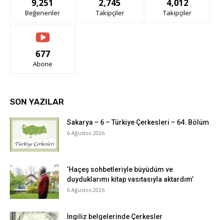
9,251
2,745
4,012
Beğenenler
Takipçiler
Takipçiler
677
Abone
SON YAZILAR
Sakarya – 6 – Türkiye Çerkesleri – 64. Bölüm
6 Ağustos 2026
‘Haçeş sohbetleriyle büyüdüm ve
duyduklarımı kitap vasıtasıyla aktardım’
6 Ağustos 2026
İngiliz belgelerinde Çerkesler