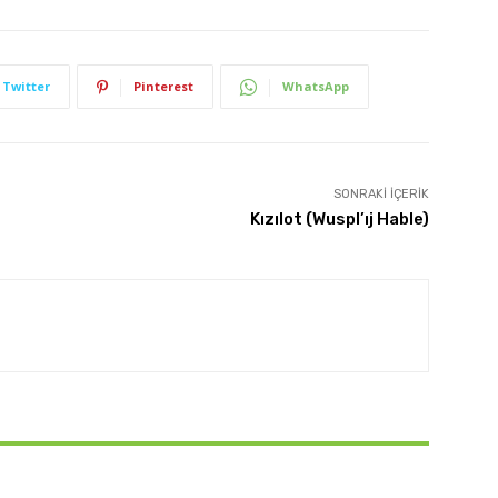
Twitter
Pinterest
WhatsApp
SONRAKI İÇERIK
Kızılot (Wuspl’ıj Hable)