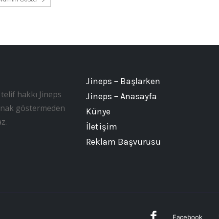
Jineps – Başlarken
telif hakkı Jineps
Jineps – Anasayfa
, kaynak göstermeden
Künye
z.
İletişim
Reklam Başvurusu
Facebook