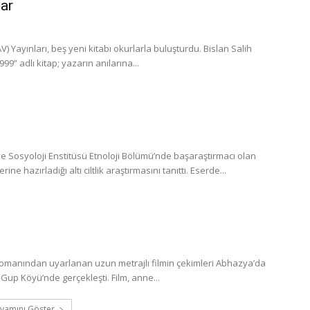
lar
 Yayınları, beş yeni kitabı okurlarla buluşturdu. Bislan Salih
” adlı kitap; yazarın anılarına...
 Sosyoloji Enstitüsü Etnoloji Bölümü’nde başaraştırmacı olan
 hazırladığı altı ciltlik araştırmasını tanıttı. Eserde...
romanından uyarlanan uzun metrajlı filmin çekimleri Abhazya’da
Gup Köyü’nde gerçekleşti. Film, anne...
vamını Göster