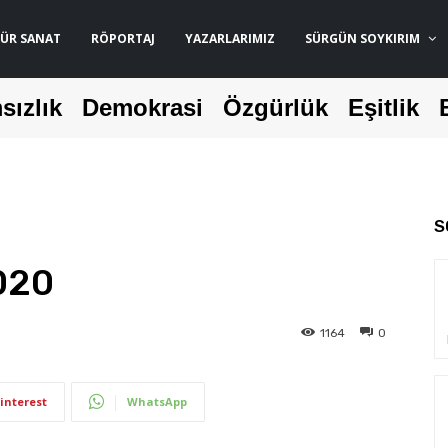
ÜR SANAT
RÖPORTAJ
YAZARLARIMIZ
SÜRGÜN SOYKIRIM
sızlık
Demokrasi
Özgürlük
Eşitlik
S
020
1164
0
interest
WhatsApp