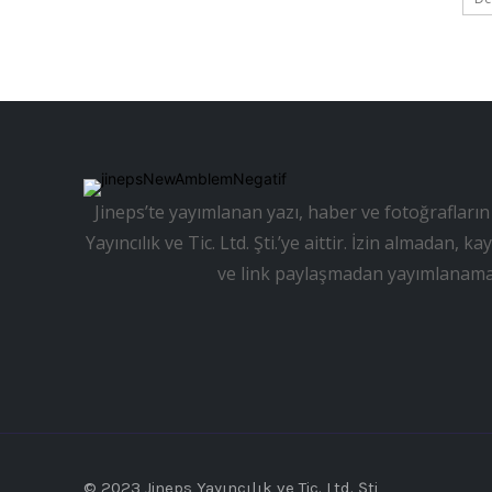
Jineps’te yayımlanan yazı, haber ve fotoğrafların 
Yayıncılık ve Tic. Ltd. Şti.’ye aittir. İzin almadan
ve link paylaşmadan yayımlanama
© 2023 Jineps Yayıncılık ve Tic. Ltd. Şti