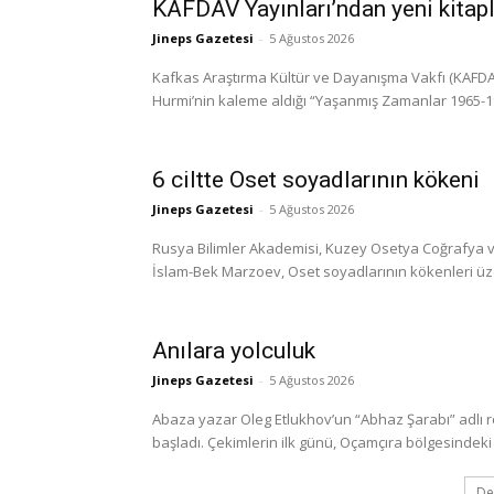
KAFDAV Yayınları’ndan yeni kitap
Jineps Gazetesi
-
5 Ağustos 2026
Kafkas Araştırma Kültür ve Dayanışma Vakfı (KAFDAV)
Hurmi’nin kaleme aldığı “Yaşanmış Zamanlar 1965-1999
6 ciltte Oset soyadlarının kökeni
Jineps Gazetesi
-
5 Ağustos 2026
Rusya Bilimler Akademisi, Kuzey Osetya Coğrafya ve
İslam-Bek Marzoev, Oset soyadlarının kökenleri üzerine
Anılara yolculuk
Jineps Gazetesi
-
5 Ağustos 2026
Abaza yazar Oleg Etlukhov’un “Abhaz Şarabı” adlı 
başladı. Çekimlerin ilk günü, Oçamçıra bölgesindeki 
De