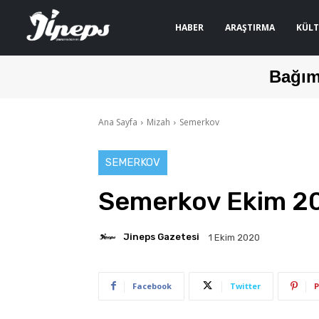
HABER
ARAŞTIRMA
KÜLT
Bağım
Ana Sayfa
Mizah
Semerkov
SEMERKOV
Semerkov Ekim 2
Jineps Gazetesi
1 Ekim 2020
Facebook
Twitter
P