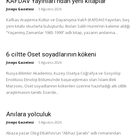
KAFDAV Yayınları’ndan yeni kitaplar
Jineps Gazetesi
-
5 Ağustos 2026
Kafkas Araştırma Kültür ve Dayanışma Vakfı (KAFDAV) Yayınları, beş
yeni kitabı okurlarla buluşturdu. Bislan Salih Hurmi’nin kaleme aldığı
“Yaşanmış Zamanlar 1965-1999” adlı kitap; yazarın anılarına...
6 ciltte Oset soyadlarının kökeni
Jineps Gazetesi
-
5 Ağustos 2026
Rusya Bilimler Akademisi, Kuzey Osetya Coğrafya ve Sosyoloji
Enstitüsü Etnoloji Bölümü’nde başaraştırmacı olan İslam-Bek
Marzoev, Oset soyadlarının kökenleri üzerine hazırladığı altı ciltlik
araştırmasını tanıttı. Eserde...
Anılara yolculuk
Jineps Gazetesi
-
5 Ağustos 2026
Abaza yazar Oleg Etlukhov’un “Abhaz Şarabı” adlı romanından