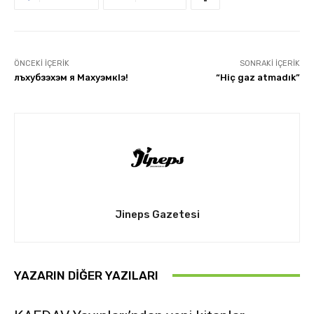
ÖNCEKI İÇERIK
SONRAKI İÇERIK
лъхубзэхэм я Махуэмкlэ!
“Hiç gaz atmadık”
Jineps Gazetesi
YAZARIN DIĞER YAZILARI