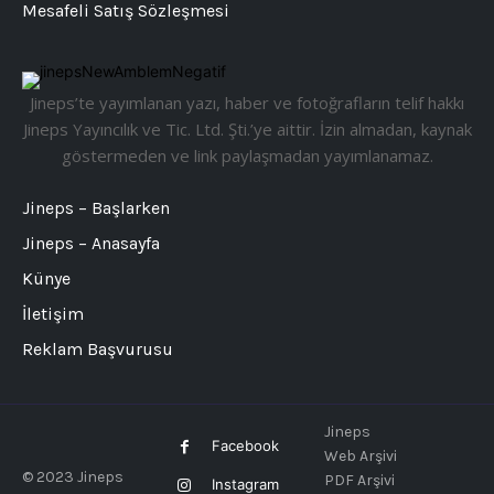
Mesafeli Satış Sözleşmesi
Jineps’te yayımlanan yazı, haber ve fotoğrafların telif hakkı
Jineps Yayıncılık ve Tic. Ltd. Şti.’ye aittir. İzin almadan, kaynak
göstermeden ve link paylaşmadan yayımlanamaz.
Jineps – Başlarken
Jineps – Anasayfa
Künye
İletişim
Reklam Başvurusu
Jineps
Facebook
Web Arşivi
© 2023 Jineps
PDF Arşivi
Instagram