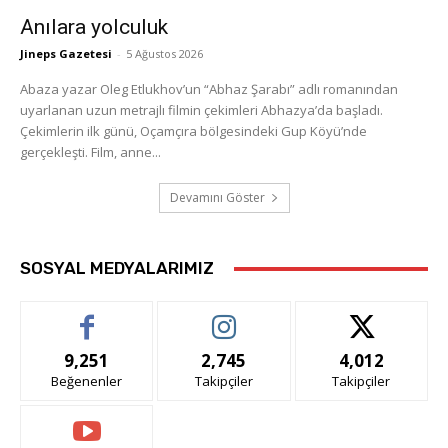
Anılara yolculuk
Jineps Gazetesi
-
5 Ağustos 2026
Abaza yazar Oleg Etlukhov’un “Abhaz Şarabı” adlı romanından
uyarlanan uzun metrajlı filmin çekimleri Abhazya’da başladı.
Çekimlerin ilk günü, Oçamçıra bölgesindeki Gup Köyü’nde
gerçekleşti. Film, anne...
Devamını Göster
SOSYAL MEDYALARIMIZ
9,251
2,745
4,012
Beğenenler
Takipçiler
Takipçiler