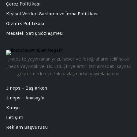
Çerez Politikası
Kişisel Verileri Saklama ve İmha Politikası
Gizlilik Politikası
Mesafeli Satış Sözleşmesi
Jineps’te yayımlanan yazı, haber ve fotoğrafların telif hakkı
Jineps Yayıncılık ve Tic. Ltd. Şti.’ye aittir. İzin almadan, kaynak
göstermeden ve link paylaşmadan yayımlanamaz.
Jineps – Başlarken
Jineps – Anasayfa
Künye
İletişim
Reklam Başvurusu