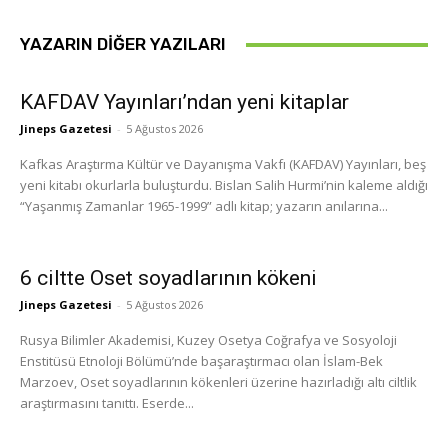
YAZARIN DIĞER YAZILARI
KAFDAV Yayınları’ndan yeni kitaplar
Jineps Gazetesi
-
5 Ağustos 2026
Kafkas Araştırma Kültür ve Dayanışma Vakfı (KAFDAV) Yayınları, beş
yeni kitabı okurlarla buluşturdu. Bislan Salih Hurmi’nin kaleme aldığı
“Yaşanmış Zamanlar 1965-1999” adlı kitap; yazarın anılarına...
6 ciltte Oset soyadlarının kökeni
Jineps Gazetesi
-
5 Ağustos 2026
Rusya Bilimler Akademisi, Kuzey Osetya Coğrafya ve Sosyoloji
Enstitüsü Etnoloji Bölümü’nde başaraştırmacı olan İslam-Bek
Marzoev, Oset soyadlarının kökenleri üzerine hazırladığı altı ciltlik
araştırmasını tanıttı. Eserde...